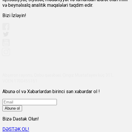
və beynəlxalq analitik məqalələri təqdim edir.
Bizi İzləyin!
Abşeron rayonu, Qobu qəsəbəsi, Çingiz Mustafayev küç 311,
VÖEN:1700455151
Abunə ol və Xəbərlərdən birinci sən xəbərdar ol !
Abunə ol
Bizə Dəstək Olun!
DƏSTƏK OL!