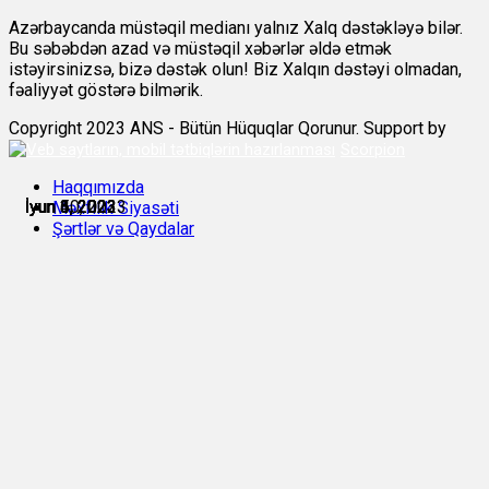
Azərbaycanda müstəqil medianı yalnız Xalq dəstəkləyə bilər.
Bu səbəbdən azad və müstəqil xəbərlər əldə etmək
istəyirsinizsə, bizə dəstək olun! Biz Xalqın dəstəyi olmadan,
fəaliyyət göstərə bilmərik.
Copyright 2023 ANS - Bütün Hüquqlar Qorunur. Support by
Scorpion
Haqqımızda
İyun 3, 2023
İyun 3, 2023
İyun 4, 2023
İyun 5, 2023
İyun 6, 2023
İyun 10, 2023
Məxfilik Siyasəti
Şərtlər və Qaydalar