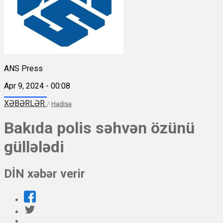
ANS Press
Apr 9, 2024 - 00:08
XƏBƏRLƏR
/
Hadisə
Bakıda polis səhvən özünü
güllələdi
DİN xəbər verir