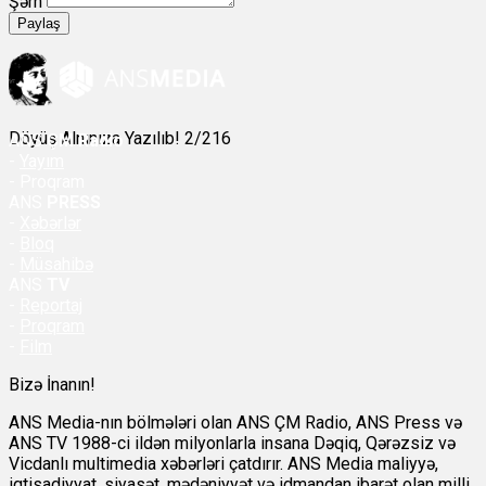
Şərh
Paylaş
Döyüş Alnınıza Yazılıb! 2/216
ANS
ÇM Radio
-
Yayım
- Proqram
ANS
PRESS
-
Xəbərlər
-
Bloq
-
Müsahibə
ANS
TV
-
Reportaj
-
Proqram
-
Film
Bizə İnanın!
ANS Media-nın bölmələri olan ANS ÇM Radio, ANS Press və
ANS TV 1988-ci ildən milyonlarla insana Dəqiq, Qərəzsiz və
Vicdanlı multimedia xəbərləri çatdırır. ANS Media maliyyə,
iqtisadiyyat, siyasət, mədəniyyət və idmandan ibarət olan milli