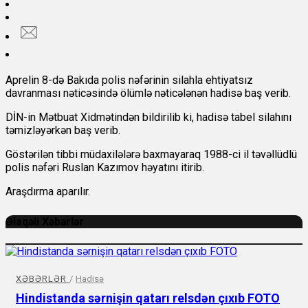
Aprelin 8-də Bakıda polis nəfərinin silahla ehtiyatsız
davranması nəticəsində ölümlə nəticələnən hadisə baş verib.
DİN-in Mətbuat Xidmətindən
bildirilib ki, hadisə tabel silahını
təmizləyərkən baş verib.
Göstərilən tibbi müdaxilələrə baxmayaraq 1988-ci il təvəllüdlü
polis nəfəri Ruslan Kazımov həyatını itirib.
Araşdırma aparılır.
Əlaqəli Xəbərlər
XƏBƏRLƏR
/
Hadisə
Hindistanda sərnişin qatarı relsdən çıxıb FOTO