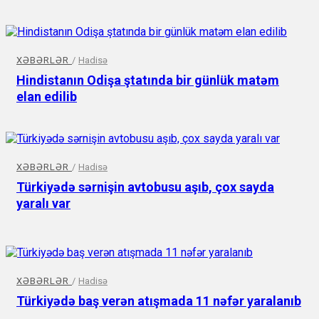
XƏBƏRLƏR
/
Hadisə
Hindistanın Odişa ştatında bir günlük matəm
elan edilib
XƏBƏRLƏR
/
Hadisə
Türkiyədə sərnişin avtobusu aşıb, çox sayda
yaralı var
XƏBƏRLƏR
/
Hadisə
Türkiyədə baş verən atışmada 11 nəfər yaralanıb