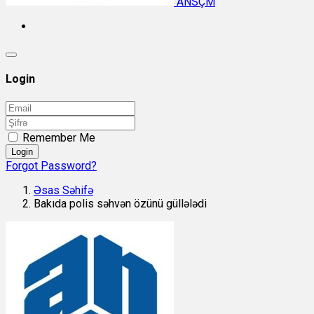
ANSÇM
Login
Remember Me
Login
Forgot Password?
Əsas Səhifə
Bakıda polis səhvən özünü güllələdi