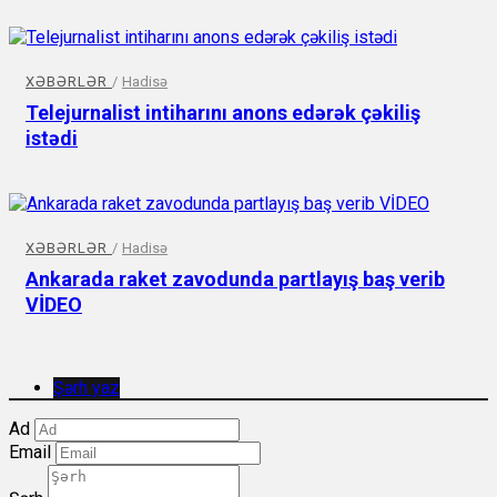
XƏBƏRLƏR
/
Hadisə
Telejurnalist intiharını anons edərək çəkiliş
istədi
XƏBƏRLƏR
/
Hadisə
Ankarada raket zavodunda partlayış baş verib
VİDEO
Şərh yaz
Ad
Email