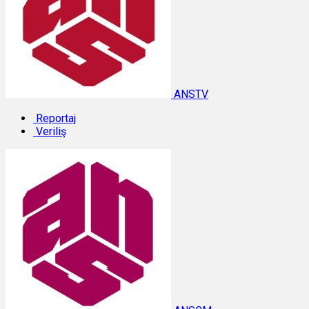
ANSTV
Reportaj
Veriliş