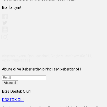
Bizi İzləyin!
Abşeron rayonu, Qobu qəsəbəsi, Çingiz Mustafayev küç 311,
VÖEN:1700455151
Abunə ol və Xəbərlərdən birinci sən xəbərdar ol !
Abunə ol
Bizə Dəstək Olun!
DƏSTƏK OL!