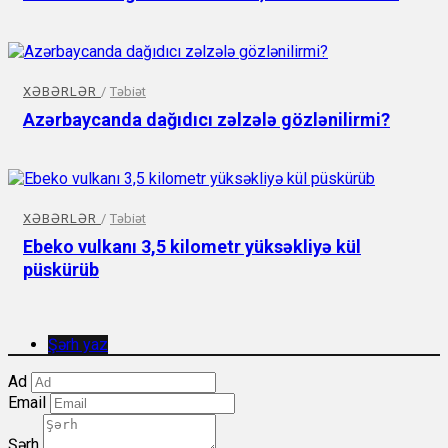
XƏBƏRLƏR
/
Təbiət
Azərbaycanda dağıdıcı zəlzələ gözlənilirmi?
XƏBƏRLƏR
/
Təbiət
Ebeko vulkanı 3,5 kilometr yüksəkliyə kül
püskürüb
Şərh yaz
Ad
Email
Şərh