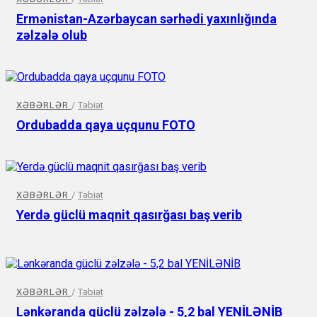
Ermənistan-Azərbaycan sərhədi yaxınlığında
zəlzələ olub
XƏBƏRLƏR
/
Təbiət
Ordubadda qaya uçqunu FOTO
XƏBƏRLƏR
/
Təbiət
Yerdə güclü maqnit qasırğası baş verib
XƏBƏRLƏR
/
Təbiət
Lənkəranda güclü zəlzələ - 5,2 bal YENİLƏNİB