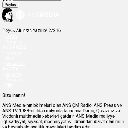
Paylaş
Döyüş Alnınıza Yazılıb! 2/216
ANS
ÇM Radio
-
Yayım
- Proqram
ANS
PRESS
-
Xəbərlər
-
Bloq
-
Müsahibə
ANS
TV
-
Reportaj
-
Proqram
-
Film
Bizə İnanın!
ANS Media-nın bölmələri olan ANS ÇM Radio, ANS Press və
ANS TV 1988-ci ildən milyonlarla insana Dəqiq, Qərəzsiz və
Vicdanlı multimedia xəbərləri çatdırır. ANS Media maliyyə,
iqtisadiyyat, siyasət, mədəniyyət və idmandan ibarət olan milli
və beynəlxalq analitik məqalələri təqdim edir.