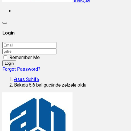
ANSÇM
Login
Remember Me
Login
Forgot Password?
Əsas Səhifə
Bakıda 5,6 bal gücündə zəlzələ oldu