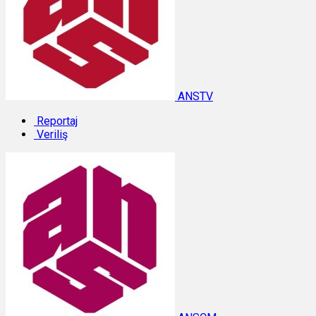
ANSTV
Reportaj
Veriliş