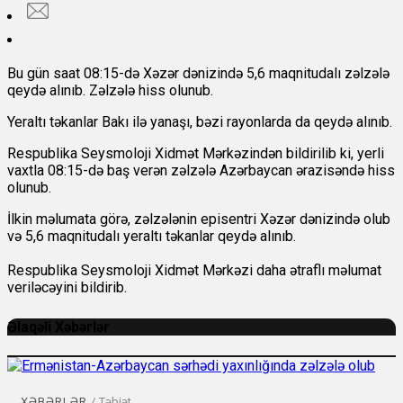
Bu gün saat 08:15-də Xəzər dənizində 5,6 maqnitudalı zəlzələ
qeydə alınıb. Zəlzələ hiss olunub.
Yeraltı təkanlar Bakı ilə yanaşı, bəzi rayonlarda da qeydə alınıb.
Respublika Seysmoloji Xidmət Mərkəzindən bildirilib ki, yerli
vaxtla 08:15-də baş verən zəlzələ Azərbaycan ərazisəndə hiss
olunub.
İlkin məlumata görə, zəlzələnin episentri Xəzər dənizində olub
və 5,6 maqnitudalı yeraltı təkanlar qeydə alınıb.
Respublika Seysmoloji Xidmət Mərkəzi daha ətraflı məlumat
veriləcəyini bildirib.
Əlaqəli Xəbərlər
XƏBƏRLƏR
/
Təbiət