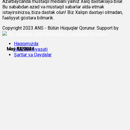
Azərbaycanda müstəqil medianı yalnız Xalq dəstəkləyə bilər.
Bu səbəbdən azad və müstəqil xəbərlər əldə etmək
istəyirsinizsə, bizə dəstək olun! Biz Xalqın dəstəyi olmadan,
fəaliyyət göstərə bilmərik.
Copyright 2023 ANS - Bütün Hüquqlar Qorunur. Support by
Scorpion
Haqqımızda
May 7, 2024
May 9, 2024
May 11, 2024
May 11, 2024
May 13, 2024
May 14, 2024
Məxfilik Siyasəti
Şərtlər və Qaydalar