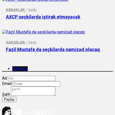
XƏBƏRLƏR
/
Seçki
AXCP seçkilərdə iştirak etməyəcək
XƏBƏRLƏR
/
Seçki
Fazil Mustafa da seçkilərdə namizəd olacaq
Şərh yaz
Ad
Email
Şərh
Paylaş