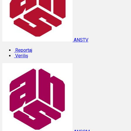
ANSTV
Reportaj
Veriliş