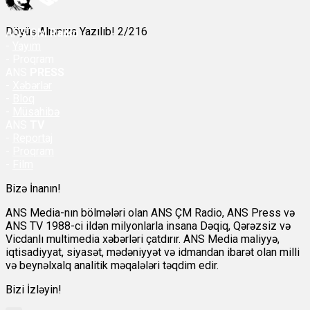
Döyüş Alnınıza Yazılıb! 2/216
ANS
ÇM Radio
-
Yayım
- Proqram
ANS
PRESS
-
Xəbərlər
-
Bloq
-
Müsahibə
ANS
TV
-
Reportaj
-
Proqram
-
Film
Bizə İnanın!
ANS Media-nın bölmələri olan ANS ÇM Radio, ANS Press və
ANS TV 1988-ci ildən milyonlarla insana Dəqiq, Qərəzsiz və
Vicdanlı multimedia xəbərləri çatdırır. ANS Media maliyyə,
iqtisadiyyat, siyasət, mədəniyyət və idmandan ibarət olan milli
və beynəlxalq analitik məqalələri təqdim edir.
Bizi İzləyin!