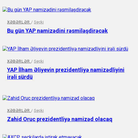
XƏBƏRLƏR
/
Seçki
Bu gün YAP namizədini rəsmiləşdirəcək
XƏBƏRLƏR
/
Seçki
YAP İlham Əliyevin prezidentliyə namizədliyini
irəli sürdü
XƏBƏRLƏR
/
Seçki
Zahid Oruc prezidentliyə namizəd olacaq