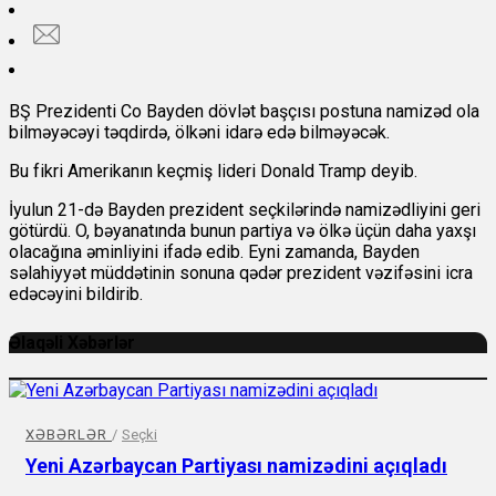
BŞ Prezidenti Co Bayden dövlət başçısı postuna namizəd ola
bilməyəcəyi təqdirdə, ölkəni idarə edə bilməyəcək.
Bu fikri Amerikanın keçmiş lideri Donald Tramp deyib.
İyulun 21-də Bayden prezident seçkilərində namizədliyini geri
götürdü. O, bəyanatında bunun partiya və ölkə üçün daha yaxşı
olacağına əminliyini ifadə edib. Eyni zamanda, Bayden
səlahiyyət müddətinin sonuna qədər prezident vəzifəsini icra
edəcəyini bildirib.
Əlaqəli Xəbərlər
XƏBƏRLƏR
/
Seçki
Yeni Azərbaycan Partiyası namizədini açıqladı