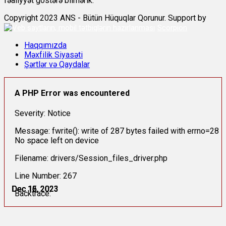
fəaliyyət göstərə bilmərik.
Copyright 2023 ANS - Bütün Hüquqlar Qorunur. Support by
Scorpion
Haqqımızda
Məxfilik Siyasəti
Şərtlər və Qaydalar
A PHP Error was encountered
Severity: Notice
Message: fwrite(): write of 287 bytes failed with errno=28
No space left on device
Filename: drivers/Session_files_driver.php
Line Number: 267
Dec 12, 2023
Dec 15, 2023
Dec 15, 2023
Dec 16, 2023
Dec 16, 2023
Dec 16, 2023
Backtrace: