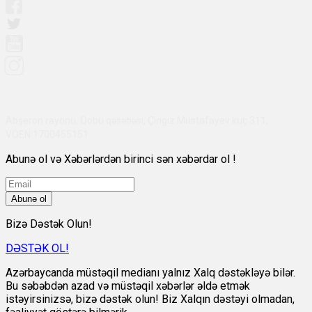
Abşeron rayonu, Qobu qəsəbəsi, Çingiz Mustafayev küç 311,
VÖEN:1700455151
Abunə ol və Xəbərlərdən birinci sən xəbərdar ol !
Abunə ol
Bizə Dəstək Olun!
DƏSTƏK OL!
Azərbaycanda müstəqil medianı yalnız Xalq dəstəkləyə bilər.
Bu səbəbdən azad və müstəqil xəbərlər əldə etmək
istəyirsinizsə, bizə dəstək olun! Biz Xalqın dəstəyi olmadan,