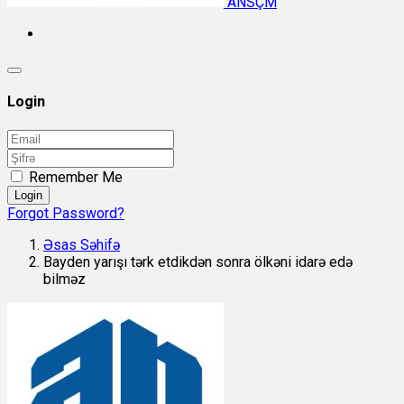
ANSÇM
Login
Remember Me
Login
Forgot Password?
Əsas Səhifə
Bayden yarışı tərk etdikdən sonra ölkəni idarə edə
bilməz