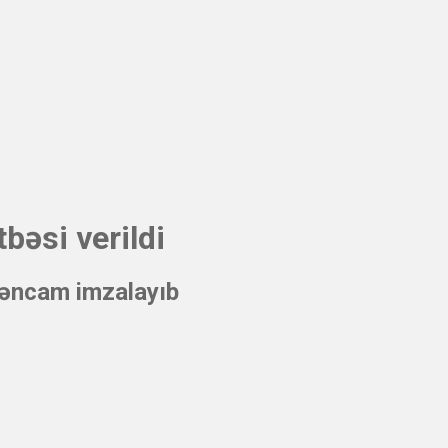
bəsi verildi
rəncam imzalayıb