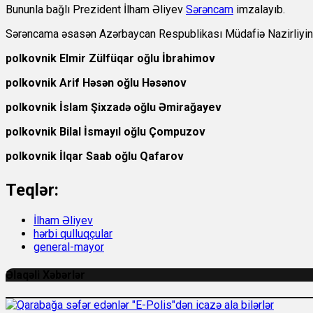
Bununla bağlı Prezident İlham Əliyev
Sərəncam
imzalayıb.
Sərəncama əsasən Azərbaycan Respublikası Müdafiə Nazirliyinin a
polkovnik Elmir Zülfüqar oğlu İbrahimov
polkovnik Arif Həsən oğlu Həsənov
polkovnik İslam Şixzadə oğlu Əmirağayev
polkovnik Bilal İsmayıl oğlu Çompuzov
polkovnik İlqar Saab oğlu Qafarov
Teqlər:
İlham Əliyev
hərbi qulluqçular
general-mayor
Əlaqəli Xəbərlər