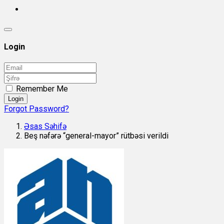
Login
Remember Me
Login
Forgot Password?
Əsas Səhifə
Beş nəfərə “general-mayor” rütbəsi verildi