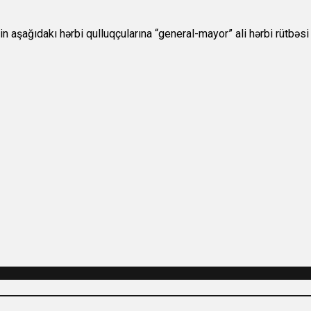
şağıdakı hərbi qulluqçularına “general-mayor” ali hərbi rütbəsi v