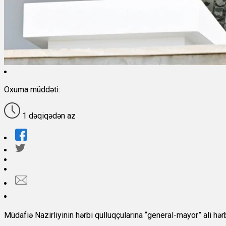
Oxuma müddəti:
1 dəqiqədən az
Müdafiə Nazirliyinin hərbi qulluqçularına “general-mayor” ali hərbi