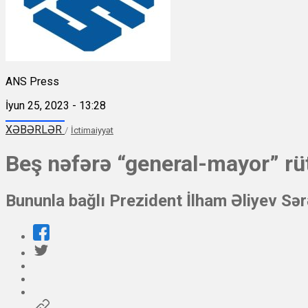
ANS Press
İyun 25, 2023 - 13:28
XƏBƏRLƏR
/
İctimaiyyət
Beş nəfərə “general-mayor” rüt
Bununla bağlı Prezident İlham Əliyev Sə