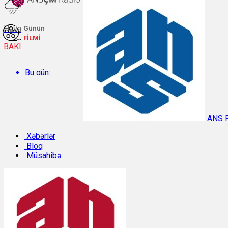
Hava
Günün
FİLMİ
BAKI
Bu gün:
Temperatur: 30.4°C. Rütubət: 47%.
ANS 
Sabah:
Xəbərlər
Bloq
Müsahibə
Temperatur: 29.9°C. Rütubət: 47%.