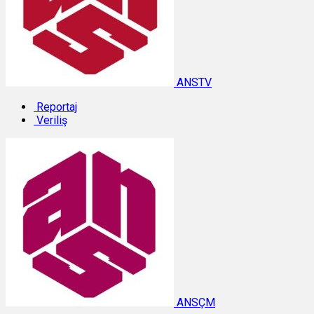
ANSTV
Reportaj
Veriliş
ANSÇM