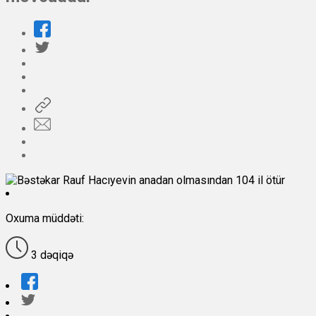
Oxuma müddəti:
3 dəqiqə