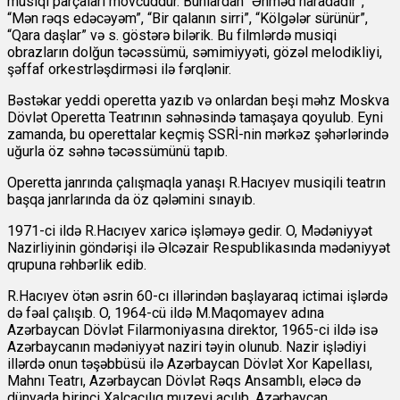
musiqi parçaları mövcuddur. Bunlardan “Əhməd haradadır”,
“Mən rəqs edəcəyəm”, “Bir qalanın sirri”, “Kölgələr sürünür”,
“Qara daşlar” və s. göstərə bilərik. Bu filmlərdə musiqi
obrazların dolğun təcəssümü, səmimiyyəti, gözəl melodikliyi,
şəffaf orkestrləşdirməsi ilə fərqlənir.
Bəstəkar yeddi operetta yazıb və onlardan beşi məhz Moskva
Dövlət Operetta Teatrının səhnəsində tamaşaya qoyulub. Eyni
zamanda, bu operettalar keçmiş SSRİ-nin mərkəz şəhərlərində
uğurla öz səhnə təcəssümünü tapıb.
Operetta janrında çalışmaqla yanaşı R.Hacıyev musiqili teatrın
başqa janrlarında da öz qələmini sınayıb.
1971-ci ildə R.Hacıyev xaricə işləməyə gedir. O, Mədəniyyət
Nazirliyinin göndərişi ilə Əlcəzair Respublikasında mədəniyyət
qrupuna rəhbərlik edib.
R.Hacıyev ötən əsrin 60-cı illərindən başlayaraq ictimai işlərdə
də fəal çalışıb. O, 1964-cü ildə M.Maqomayev adına
Azərbaycan Dövlət Filarmoniyasına direktor, 1965-ci ildə isə
Azərbaycanın mədəniyyət naziri təyin olunub. Nazir işlədiyi
illərdə onun təşəbbüsü ilə Azərbaycan Dövlət Xor Kapellası,
Mahnı Teatrı, Azərbaycan Dövlət Rəqs Ansamblı, eləcə də
dünyada birinci Xalçaçılıq muzeyi açılıb. Azərbaycan