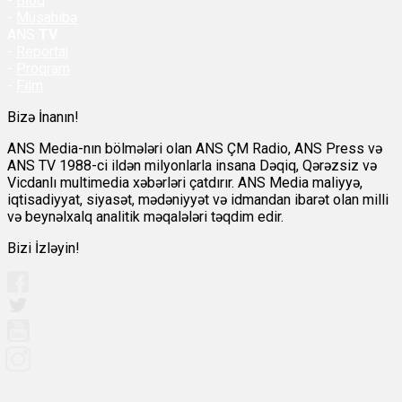
-
Bloq
-
Müsahibə
ANS
TV
-
Reportaj
-
Proqram
-
Film
Bizə İnanın!
ANS Media-nın bölmələri olan ANS ÇM Radio, ANS Press və
ANS TV 1988-ci ildən milyonlarla insana Dəqiq, Qərəzsiz və
Vicdanlı multimedia xəbərləri çatdırır. ANS Media maliyyə,
iqtisadiyyat, siyasət, mədəniyyət və idmandan ibarət olan milli
və beynəlxalq analitik məqalələri təqdim edir.
Bizi İzləyin!