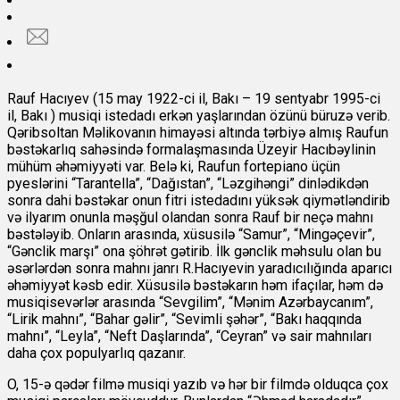
Rauf Hacıyev (
15 may 1922-ci il, Bakı – 19 sentyabr 1995-ci
il, Bakı )
musiqi istedadı erkən yaşlarından özünü büruzə verib.
Qəribsoltan Məlikovanın himayəsi altında tərbiyə almış Raufun
bəstəkarlıq sahəsində formalaşmasında Üzeyir Hacıbəylinin
mühüm əhəmiyyəti var. Belə ki, Raufun fortepiano üçün
pyeslərini “Tarantella”, “Dağıstan”, “Ləzgihəngi” dinlədikdən
sonra dahi bəstəkar onun fitri istedadını yüksək qiymətləndirib
və ilyarım onunla məşğul olandan sonra Rauf bir neçə mahnı
bəstələyib. Onların arasında, xüsusilə “Samur”, “Mingəçevir”,
“Gənclik marşı” ona şöhrət gətirib. İlk gənclik məhsulu olan bu
əsərlərdən sonra mahnı janrı R.Hacıyevin yaradıcılığında aparıcı
əhəmiyyət kəsb edir. Xüsusilə bəstəkarın həm ifaçılar, həm də
musiqisevərlər arasında “Sevgilim”, “Mənim Azərbaycanım”,
“Lirik mahnı”, “Bahar gəlir”, “Sevimli şəhər”, “Bakı haqqında
mahnı”, “Leyla”, “Neft Daşlarında”, “Ceyran” və sair mahnıları
daha çox populyarlıq qazanır.
O, 15-ə qədər filmə musiqi yazıb və hər bir filmdə olduqca çox