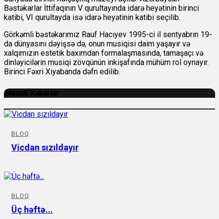
Bəstəkarlar İttifaqının V qurultayında idarə heyətinin birinci
katibi, VI qurultayda isə idarə heyətinin katibi seçilib.
Görkəmli bəstəkarımız Rauf Hacıyev 1995-ci il sentyabrın 19-
da dünyasını dəyişsə də, onun musiqisi daim yaşayır və
xalqımızın estetik baxımdan formalaşmasında, tamaşaçı və
dinləyicilərin musiqi zövqünün inkişafında mühüm rol oynayır.
Birinci Fəxri Xiyabanda dəfn edilib.
Əlaqəli Xəbərlər
BLOQ
Vicdan sızıldayır
BLOQ
Üç həftə...