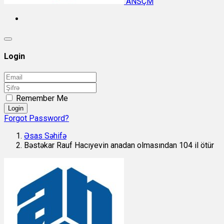
ANSÇM
Login
Remember Me
Login
Forgot Password?
Əsas Səhifə
Bəstəkar Rauf Hacıyevin anadan olmasından 104 il ötür