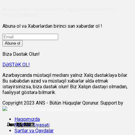
Abşeron rayonu, Qobu qəsəbəsi, Çingiz Mustafayev küç 311,
VÖEN:1700455151
Abunə ol və Xəbərlərdən birinci sən xəbərdar ol !
Abunə ol
Bizə Dəstək Olun!
DƏSTƏK OL!
Azərbaycanda müstəqil medianı yalnız Xalq dəstəkləyə bilər.
Bu səbəbdən azad və müstəqil xəbərlər əldə etmək
istəyirsinizsə, bizə dəstək olun! Biz Xalqın dəstəyi olmadan,
fəaliyyət göstərə bilmərik.
Copyright 2023 ANS - Bütün Hüquqlar Qorunur. Support by
Scorpion
Haqqımızda
Dec 25, 2022
Jan 4, 2023
Jan 7, 2023
Jan 13, 2023
Jan 16, 2023
Jan 18, 2023
Məxfilik Siyasəti
Şərtlər və Qaydalar