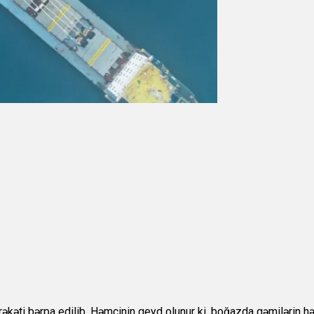
kəti bərpa edilib. Həmçinin qeyd olunur ki, boğazda gəmilərin hər