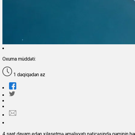
Oxuma müddəti:
1 dəqiqədən az
4 saat davam edən xilasetmə əməliyyatı nəticəsində gəminin hərə