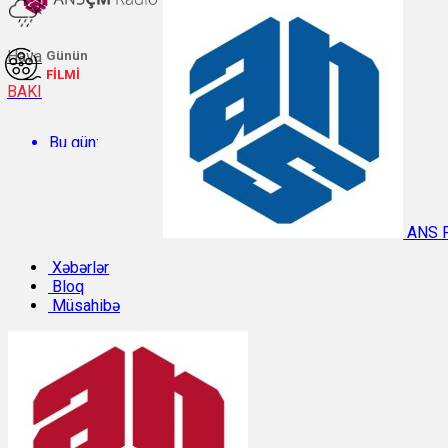
Hava
Günün
FİLMİ
BAKI
Bu gün:
Temperatur: 28.6°C. Rütubət: 54%.
ANS 
Sabah:
Xəbərlər
Bloq
Müsahibə
Temperatur: 29.7°C. Rütubət: 48%.