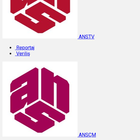
ANSTV
Reportaj
Veriliş
ANSÇM