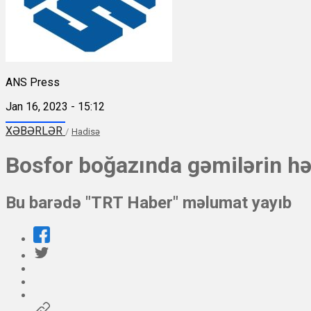
ANS Press
Jan 16, 2023 - 15:12
XƏBƏRLƏR
/
Hadisə
Bosfor boğazında gəmilərin hər
Bu barədə "TRT Haber" məlumat yayıb