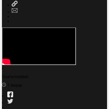
Oxuma müddəti:
1 dəqiqə