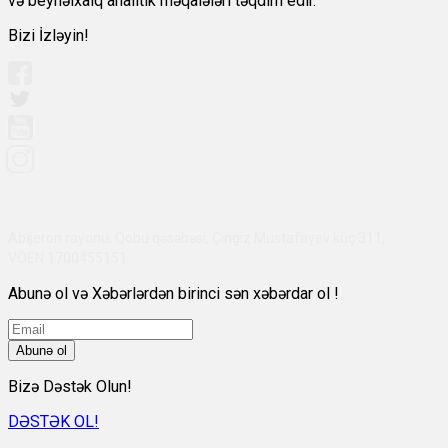
və beynəlxalq analitik məqalələri təqdim edir.
Bizi İzləyin!
Abşeron rayonu, Qobu qəsəbəsi, Çingiz Mustafayev küç 311,
VÖEN:1700455151
Abunə ol və Xəbərlərdən birinci sən xəbərdar ol !
Abunə ol
Bizə Dəstək Olun!
DƏSTƏK OL!