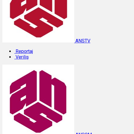
ANSTV
Reportaj
Veriliş