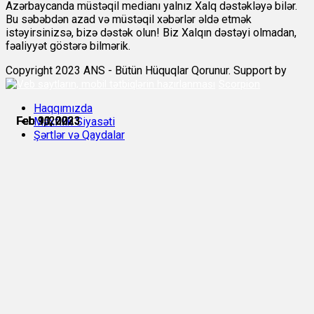
Azərbaycanda müstəqil medianı yalnız Xalq dəstəkləyə bilər.
Bu səbəbdən azad və müstəqil xəbərlər əldə etmək
istəyirsinizsə, bizə dəstək olun! Biz Xalqın dəstəyi olmadan,
fəaliyyət göstərə bilmərik.
Copyright 2023 ANS - Bütün Hüquqlar Qorunur. Support by
Scorpion
Haqqımızda
Feb 9, 2023
Feb 9, 2023
Feb 10, 2023
Feb 10, 2023
Feb 11, 2023
Feb 11, 2023
Məxfilik Siyasəti
Şərtlər və Qaydalar