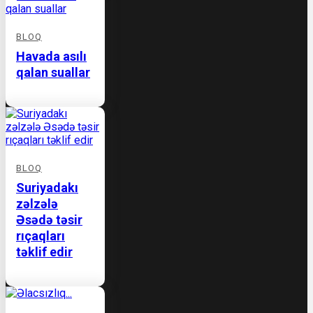
BLOQ
Havada asılı
qalan suallar
BLOQ
Suriyadakı
zəlzələ
Əsədə təsir
rıçaqları
təklif edir