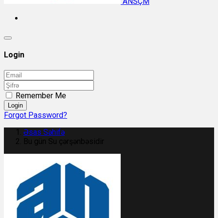
ANSÇM
Login
Remember Me
Login
Forgot Password?
Əsas Səhifə
Bu gün Su çərşənbəsidir