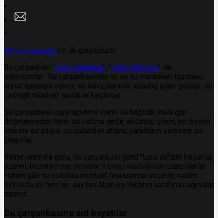
Novruz bayramı
nın ilk çərşənbəsi.
Bu çərşənbəni "
Əzəl çərşənbə
", "
Sular Novruzu
" da
adlandırırlar.
Su çərşənbəsində su və su mənbələri təzələnir,
arxlar qaydaya salınır, su hövzələrində abadlıq işləri görülür, su
ilə bağlı müxtəlif şənlik
lər keçirirlər.
Su çərşənbəsi suya tapınma inamı ilə bağlıdır. Hələ gün
doğmamışdan hamı su üstünə gedir, əl-üzünü yuyur, bir-birinin
üzərinə su çiləyir, su üstündən atlanır, yaralıların yarasına su
çiləyirlər.
Xalqın inamına görə, Su çərşənbəsi günü "təzə su"dan keçənlər,
azarını, bezarını ona verənlər il boyu xəstəlikdən uzaq olarlar.
Həmin gün su üstündə müxtəlif mərasimlər keçirilir, qədim
türklərdə su tanrıları sayılan Aban və Yadanın şərəfinə nəğmələr
oxunur.
Su çərşənbəsinə aid bayatılar