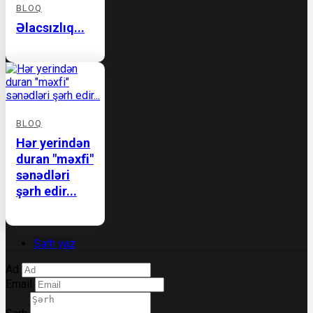
BLOQ
Əlacsızlıq...
BLOQ
Hər yerindən
duran "məxfi"
sənədləri
şərh edir...
Şərh yaz
Ad
Email