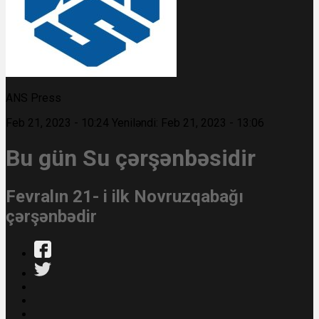
ANS Press
Feb 21, 2023 - 10:24
Yeniləndi: Feb 21, 2023 - 13:06
Bu gün Su çərşənbəsidir
Fevralın 21- i ilk Novruzqabağı
çərşənbədir