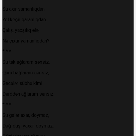
Su axir samanlıqdan,
Yol keçir qaranlıqdan.
Çalış, yaxşılıq elə,
Nə çıxar yamanlıqdan?
* * *
Su tək ağlaram sənsiz,
Qara bağlaram sənsiz,
Gecələr sübhə kimi
Dərddən ağlaram sənsiz.
* * *
Su gələr axar, doymaz,
Dağ-daşı yaxar, doymaz.