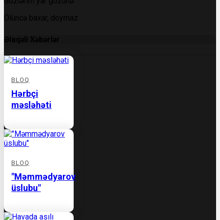
Gözlərim yar gözünə
Ölüncə baxar, doymaz.
Əlaqəli Xəbərlər
BLOQ
Hərbçi
məsləhəti
BLOQ
"Məmmədyarov
üslubu"