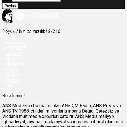
Şərh
Paylaş
Döyüş Alnınıza Yazılıb! 2/216
ANS
ÇM Radio
-
Yayım
- Proqram
ANS
PRESS
-
Xəbərlər
-
Bloq
-
Müsahibə
ANS
TV
-
Reportaj
-
Proqram
-
Film
Bizə İnanın!
ANS Media-nın bölmələri olan ANS ÇM Radio, ANS Press və
ANS TV 1988-ci ildən milyonlarla insana Dəqiq, Qərəzsiz və
Vicdanlı multimedia xəbərləri çatdırır. ANS Media maliyyə,
iqtisadiyyat, siyasət, mədəniyyət və idmandan ibarət olan milli