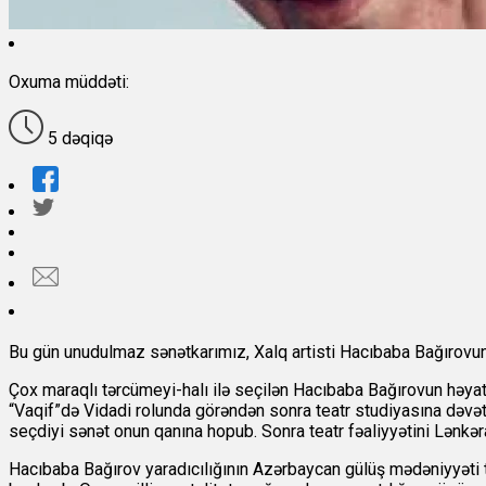
Oxuma müddəti:
5 dəqiqə
Bu gün unudulmaz sənətkarımız, Xalq artisti Hacıbaba Bağırovu
Çox maraqlı tərcümeyi-halı ilə seçilən Hacıbaba Bağırovun həyat
“Vaqif”də Vidadi rolunda görəndən sonra teatr studiyasına dəvət 
seçdiyi sənət onun qanına hopub. Sonra teatr fəaliyyətini Lənkə
Hacıbaba Bağırov yaradıcılığının Azərbaycan gülüş mədəniyyəti t