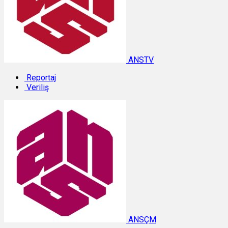
ANSTV
Reportaj
Veriliş
ANSÇM