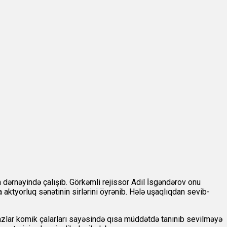
 dərnəyində çalışıb. Görkəmli rejissor Adil İsgəndərov onu
 aktyorluq sənətinin sirlərini öyrənib. Hələ uşaqlıqdan sevib-
razlar komik çalarları sayəsində qısa müddətdə tanınıb sevilməyə