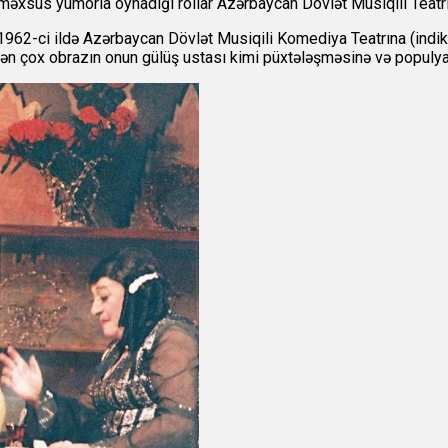
məxsus yumorla oynadığı rollar Azərbaycan Dövlət Musiqili Teatrın
962-ci ildə Azərbaycan Dövlət Musiqili Komediya Teatrına (indiki
0-dən çox obrazın onun gülüş ustası kimi püxtələşməsinə və populy