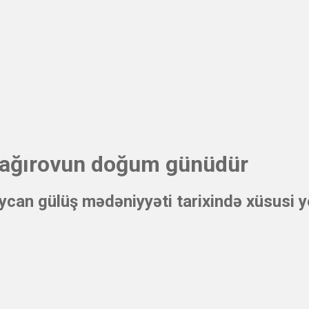
 Bağırovun doğum günüdür
can gülüş mədəniyyəti tarixində xüsusi y