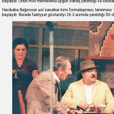
başlayıb. Onun milli mentalitetə uyğun olaraq yaratdığı və özünə
Hacıbaba Bağırovun əsl sənətkar kimi formalaşması, tanınması 1
başlayıb. Burada fəaliyyət göstərdiyi 26 il ərzində yaratdığı 5