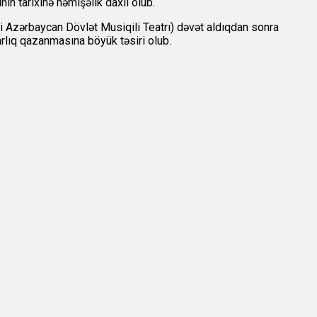
ın tarixinə həmişəlik daxil olub.
 Azərbaycan Dövlət Musiqili Teatrı) dəvət aldıqdan sonra
arlıq qazanmasına böyük təsiri olub.