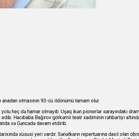
n anadan olmasının 93-cü ildönümü tamam olur.
 yolu heç də hamar olmayıb. Uşaq ikən pionerlər sarayındakı dram
edib. Hacıbaba Bağırov görkəmli teatr xadiminin rəhbərliyi altında
randa və Gəncədə davam etdirib.
arixində xüsusi yeri vardır. Sənətkarın repertuarına daxil olan ob