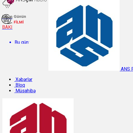
Hava
Günün
FİLMİ
BAKI
Bu gün:
Temperatur: 27.6°C. Rütubət: 60%.
ANS 
Sabah:
Xəbərlər
Bloq
Müsahibə
Temperatur: 29.8°C. Rütubət: 48%.