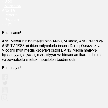
-
Bloq
-
Müsahibə
ANS
TV
-
Reportaj
-
Proqram
-
Film
Bizə İnanın!
ANS Media-nın bölmələri olan ANS ÇM Radio, ANS Press və
ANS TV 1988-ci ildən milyonlarla insana Dəqiq, Qərəzsiz və
Vicdanlı multimedia xəbərləri çatdırır. ANS Media maliyyə,
iqtisadiyyat, siyasət, mədəniyyət və idmandan ibarət olan milli
və beynəlxalq analitik məqalələri təqdim edir.
Bizi İzləyin!