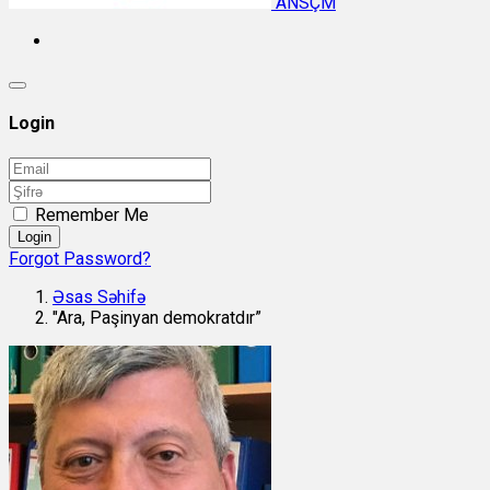
ANSÇM
Login
Remember Me
Login
Forgot Password?
Əsas Səhifə
"Ara, Paşinyan demokratdır”