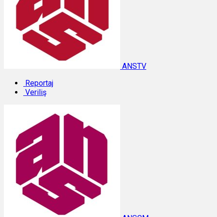
ANSTV
Reportaj
Veriliş