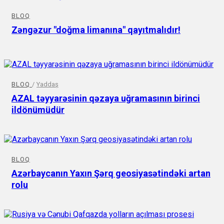
BLOQ
Zəngəzur "doğma limanına" qayıtmalıdır!
BLOQ
/
Yaddaş
AZAL təyyarəsinin qəzaya uğramasının birinci
ildönümüdür
BLOQ
Azərbaycanın Yaxın Şərq geosiyasətindəki artan
rolu