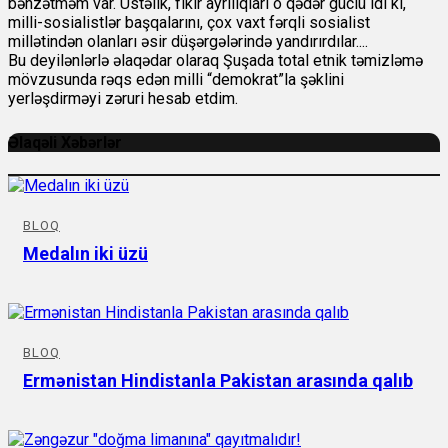
bənzətməm var. Üstəlik, fikir ayrılıqları o qədər güclü idi ki,
milli-sosialistlər başqalarını, çox vaxt fərqli sosialist
millətindən olanları əsir düşərgələrində yandırırdılar....
Bu deyilənlərlə əlaqədar olaraq Şuşada total etnik təmizləmə
mövzusunda rəqs edən milli “demokrat”la şəklini
yerləşdirməyi zəruri hesab etdim.
Əlaqəli Xəbərlər
BLOQ
Medalın iki üzü
BLOQ
Ermənistan Hindistanla Pakistan arasında qalıb