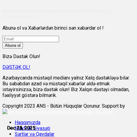
Abşeron rayonu, Qobu qəsəbəsi, Çingiz Mustafayev küç 311,
VÖEN:1700455151
Abunə ol və Xəbərlərdən birinci sən xəbərdar ol !
Abunə ol
Bizə Dəstək Olun!
DƏSTƏK OL!
Azərbaycanda müstəqil medianı yalnız Xalq dəstəkləyə bilər.
Bu səbəbdən azad və müstəqil xəbərlər əldə etmək
istəyirsinizsə, bizə dəstək olun! Biz Xalqın dəstəyi olmadan,
fəaliyyət göstərə bilmərik.
Copyright 2023 ANS - Bütün Hüquqlar Qorunur. Support by
Scorpion
Haqqımızda
Dec 23, 2025
Dec 23, 2025
Dec 24, 2025
Dec 25, 2025
Dec 25, 2025
Dec 25, 2025
Məxfilik Siyasəti
Şərtlər və Qaydalar