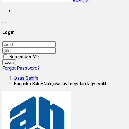
ANSÇM
Login
Remember Me
Login
Forgot Password?
Əsas Səhifə
Bugünkü Bakı–Naxçıvan aviareysləri ləğv edilib