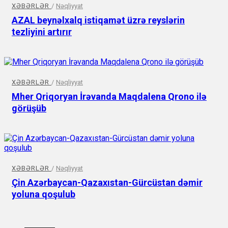
XƏBƏRLƏR
/
Nəqliyyat
AZAL beynəlxalq istiqamət üzrə reyslərin
tezliyini artırır
XƏBƏRLƏR
/
Nəqliyyat
Mher Qriqoryan İrəvanda Maqdalena Qrono ilə
görüşüb
XƏBƏRLƏR
/
Nəqliyyat
Çin Azərbaycan-Qazaxıstan-Gürcüstan dəmir
yoluna qoşulub