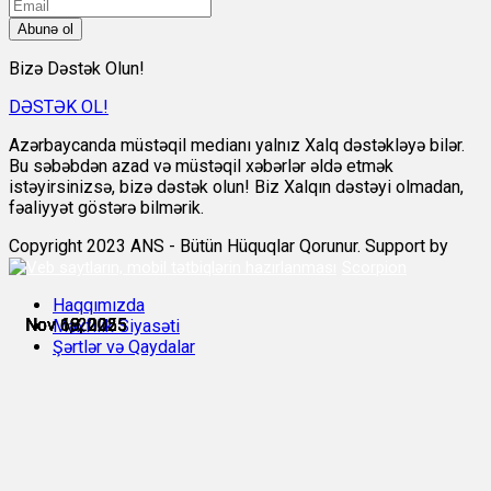
Abunə ol
Bizə Dəstək Olun!
DƏSTƏK OL!
Azərbaycanda müstəqil medianı yalnız Xalq dəstəkləyə bilər.
Bu səbəbdən azad və müstəqil xəbərlər əldə etmək
istəyirsinizsə, bizə dəstək olun! Biz Xalqın dəstəyi olmadan,
fəaliyyət göstərə bilmərik.
Copyright 2023 ANS - Bütün Hüquqlar Qorunur. Support by
Scorpion
Haqqımızda
Nov 6, 2025
Nov 6, 2025
Nov 10, 2025
Nov 18, 2025
Nov 18, 2025
Nov 19, 2025
Məxfilik Siyasəti
Şərtlər və Qaydalar