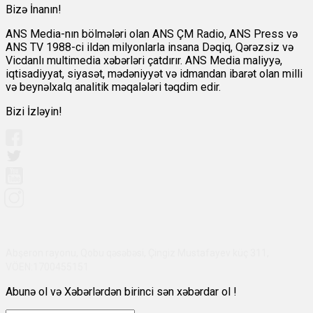
Bizə İnanın!
ANS Media-nın bölmələri olan ANS ÇM Radio, ANS Press və
ANS TV 1988-ci ildən milyonlarla insana Dəqiq, Qərəzsiz və
Vicdanlı multimedia xəbərləri çatdırır. ANS Media maliyyə,
iqtisadiyyat, siyasət, mədəniyyət və idmandan ibarət olan milli
və beynəlxalq analitik məqalələri təqdim edir.
Bizi İzləyin!
Abşeron rayonu, Qobu qəsəbəsi, Çingiz Mustafayev küç 311,
VÖEN:1700455151
Abunə ol və Xəbərlərdən birinci sən xəbərdar ol !