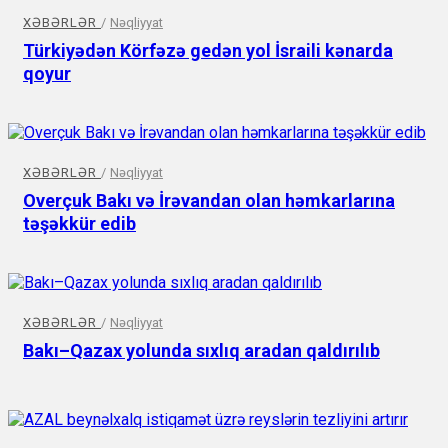
XƏBƏRLƏR
/
Nəqliyyat
Türkiyədən Körfəzə gedən yol İsraili kənarda
qoyur
XƏBƏRLƏR
/
Nəqliyyat
Overçuk Bakı və İrəvandan olan həmkarlarına
təşəkkür edib
XƏBƏRLƏR
/
Nəqliyyat
Bakı–Qazax yolunda sıxlıq aradan qaldırılıb