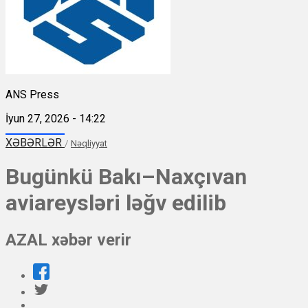
ANS Press
İyun 27, 2026 - 14:22
XƏBƏRLƏR
/
Nəqliyyat
Bugünkü Bakı–Naxçıvan
aviareysləri ləğv edilib
AZAL xəbər verir