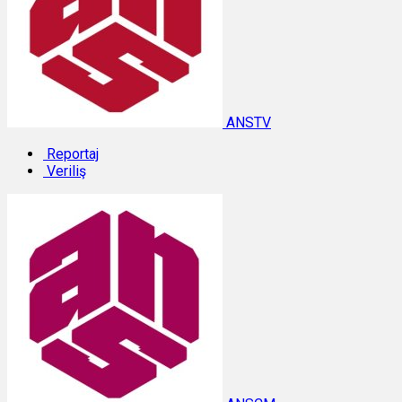
ANSTV
Reportaj
Veriliş