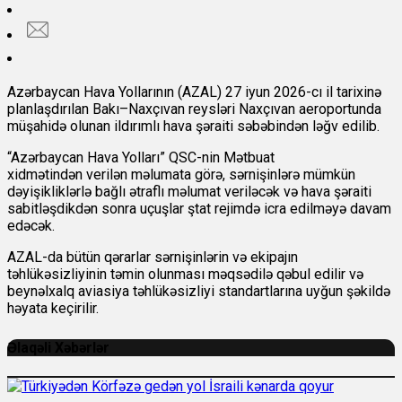
Azərbaycan Hava Yollarının (AZAL) 27 iyun 2026-cı il tarixinə
planlaşdırılan Bakı–Naxçıvan reysləri Naxçıvan aeroportunda
müşahidə olunan ildırımlı hava şəraiti səbəbindən ləğv edilib.
“Azərbaycan Hava Yolları” QSC-nin Mətbuat
xidmətindən verilən məlumata görə, sərnişinlərə mümkün
dəyişikliklərlə bağlı ətraflı məlumat veriləcək və hava şəraiti
sabitləşdikdən sonra uçuşlar ştat rejimdə icra edilməyə davam
edəcək.
AZAL-da bütün qərarlar sərnişinlərin və ekipajın
təhlükəsizliyinin təmin olunması məqsədilə qəbul edilir və
beynəlxalq aviasiya təhlükəsizliyi standartlarına uyğun şəkildə
həyata keçirilir.
Əlaqəli Xəbərlər