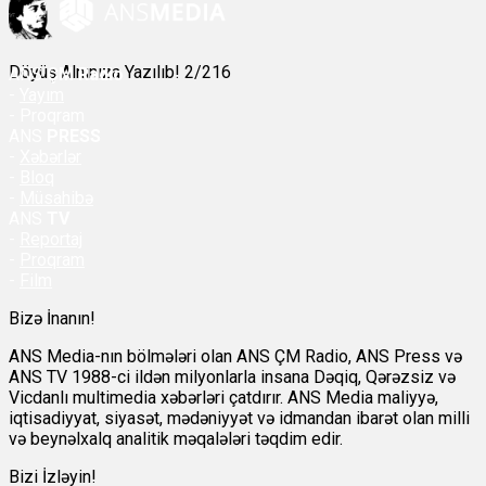
Döyüş Alnınıza Yazılıb! 2/216
ANS
ÇM Radio
-
Yayım
- Proqram
ANS
PRESS
-
Xəbərlər
-
Bloq
-
Müsahibə
ANS
TV
-
Reportaj
-
Proqram
-
Film
Bizə İnanın!
ANS Media-nın bölmələri olan ANS ÇM Radio, ANS Press və
ANS TV 1988-ci ildən milyonlarla insana Dəqiq, Qərəzsiz və
Vicdanlı multimedia xəbərləri çatdırır. ANS Media maliyyə,
iqtisadiyyat, siyasət, mədəniyyət və idmandan ibarət olan milli
və beynəlxalq analitik məqalələri təqdim edir.
Bizi İzləyin!