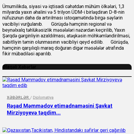
Ümumilikdə, siyasi və iqtisadi cəhətdən mühüm ölkələri, 1,3
milyarda yaxın əhalini və 5 trilyon ÜDM-i birləşdirən D-8-nin
nüfuzunun daha da artırılması istoqamətində birgə səylərin
vacibliyi vurğulanıb. Görüşdə həmçinin regional və
beynəlxalq təhlükəsizlik məsələləri nəzərdən keçirilib, Yaxın
Şərqdə gərginliyin azaldılması, atəşkəsin möhkəmləndirilməsi,
sabitliyin təmin olunmasının vacibliyi qeyd edilib. Görüşdə,
həmçinin qarşılıqlı maraq doğuran digər məsələlər ətrafında
fikir mübadiləsi aparılıb.
Əlaqəli Xəbərlər
XƏBƏRLƏR
/
Diplomatiya
Rəşad Məmmədov etimadnaməsini Şavkat
Mirziyoyevə təqdim...