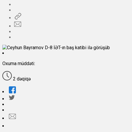
Oxuma müddəti:
2 dəqiqə