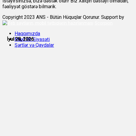
istəyirsinizsə, bizə dəstək olun! Biz Xalqın dəstəyi olmadan,
fəaliyyət göstərə bilmərik.
Copyright 2023 ANS - Bütün Hüquqlar Qorunur. Support by
Scorpion
Haqqımızda
İyul 28, 2026
İyul 28, 2026
İyul 28, 2026
İyul 28, 2026
İyul 29, 2026
İyul 29, 2026
Məxfilik Siyasəti
Şərtlər və Qaydalar