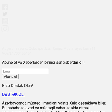
Abşeron rayonu, Qobu qəsəbəsi, Çingiz Mustafayev küç 311,
VÖEN:1700455151
Abunə ol və Xəbərlərdən birinci sən xəbərdar ol !
Abunə ol
Bizə Dəstək Olun!
DƏSTƏK OL!
Azərbaycanda müstəqil medianı yalnız Xalq dəstəkləyə bilər.
Bu səbəbdən azad və müstəqil xəbərlər əldə etmək