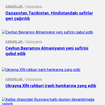
XƏBƏRLƏR
/
Diplomatiya
Qazaxıstan,Tacikistan, Hindistandakı səfirlər
geri çağırılıb
XƏBƏRLƏR
/
Diplomatiya
Ceyhun Bayramov Almaniyanın yeni səfirini
qəbul edib
XƏBƏRLƏR
/
Diplomatiya
Ukrayna XİN rəhbəri iranlı həmkarına zəng edib