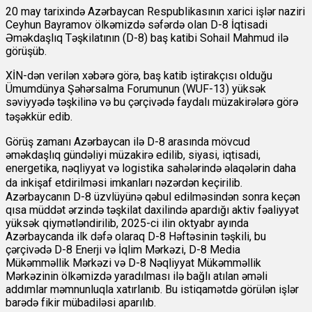
20 may tarixində Azərbaycan Respublikasının xarici işlər naziri
Ceyhun Bayramov ölkəmizdə səfərdə olan D-8 İqtisadi
Əməkdaşlıq Təşkilatının (D-8) baş katibi Sohail Mahmud ilə
görüşüb.
XİN-dən verilən xəbərə görə, baş katib iştirakçısı olduğu
Ümumdünya Şəhərsalma Forumunun (WUF-13) yüksək
səviyyədə təşkilinə və bu çərçivədə faydalı müzakirələrə görə
təşəkkür edib.
Görüş zamanı Azərbaycan ilə D-8 arasında mövcud
əməkdaşlıq gündəliyi müzakirə edilib, siyasi, iqtisadi,
energetika, nəqliyyat və logistika sahələrində əlaqələrin daha
da inkişaf etdirilməsi imkanları nəzərdən keçirilib.
Azərbaycanın D-8 üzvlüyünə qəbul edilməsindən sonra keçən
qısa müddət ərzində təşkilat daxilində apardığı aktiv fəaliyyət
yüksək qiymətləndirilib, 2025-ci ilin oktyabr ayında
Azərbaycanda ilk dəfə olaraq D-8 Həftəsinin təşkili, bu
çərçivədə D-8 Enerji və İqlim Mərkəzi, D-8 Media
Mükəmməllik Mərkəzi və D-8 Nəqliyyat Mükəmməllik
Mərkəzinin ölkəmizdə yaradılması ilə bağlı atılan əməli
addımlar məmnunluqla xatırlanıb. Bu istiqamətdə görülən işlər
barədə fikir mübadiləsi aparılıb.