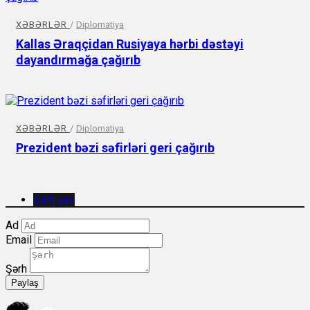
XƏBƏRLƏR
/
Diplomatiya
Kallas Əraqçidan Rusiyaya hərbi dəstəyi
dayandırmağa çağırıb
XƏBƏRLƏR
/
Diplomatiya
Prezident bəzi səfirləri geri çağırıb
Şərh yaz
Ad
Email
Şərh
Paylaş