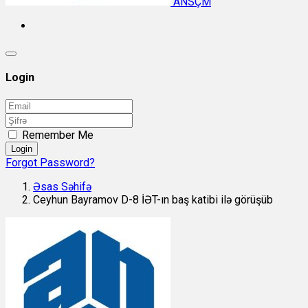
ANSÇM
Login
Remember Me
Login
Forgot Password?
Əsas Səhifə
Ceyhun Bayramov D-8 İƏT-ın baş katibi ilə görüşüb