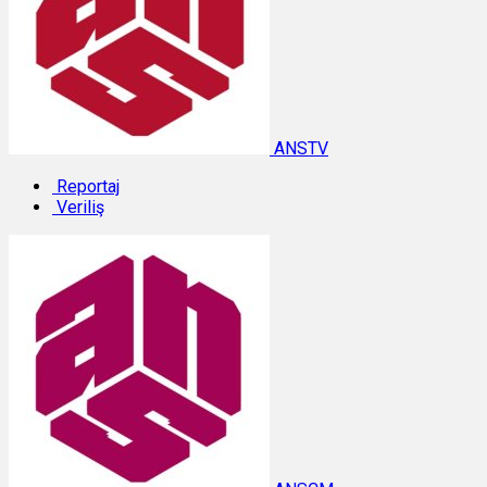
ANSTV
Reportaj
Veriliş