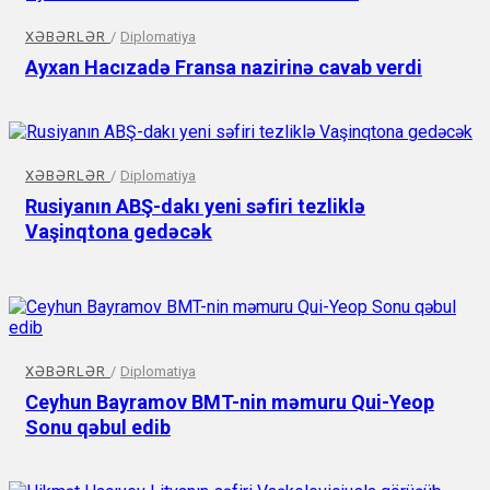
XƏBƏRLƏR
/
Diplomatiya
Ayxan Hacızadə Fransa nazirinə cavab verdi
XƏBƏRLƏR
/
Diplomatiya
Rusiyanın ABŞ-dakı yeni səfiri tezliklə
Vaşinqtona gedəcək
XƏBƏRLƏR
/
Diplomatiya
Ceyhun Bayramov BMT-nin məmuru Qui-Yeop
Sonu qəbul edib