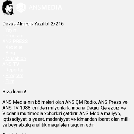
Döyüş Alnınıza Yazılıb! 2/216
ANS
ÇM Radio
-
Yayım
- Proqram
ANS
PRESS
-
Xəbərlər
-
Bloq
-
Müsahibə
ANS
TV
-
Reportaj
-
Proqram
-
Film
Bizə İnanın!
ANS Media-nın bölmələri olan ANS ÇM Radio, ANS Press və
ANS TV 1988-ci ildən milyonlarla insana Dəqiq, Qərəzsiz və
Vicdanlı multimedia xəbərləri çatdırır. ANS Media maliyyə,
iqtisadiyyat, siyasət, mədəniyyət və idmandan ibarət olan milli
və beynəlxalq analitik məqalələri təqdim edir.