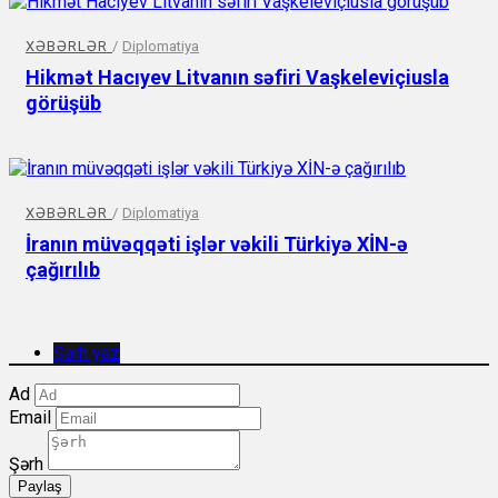
XƏBƏRLƏR
/
Diplomatiya
Hikmət Hacıyev Litvanın səfiri Vaşkeleviçiusla
görüşüb
XƏBƏRLƏR
/
Diplomatiya
İranın müvəqqəti işlər vəkili Türkiyə XİN-ə
çağırılıb
Şərh yaz
Ad
Email
Şərh
Paylaş