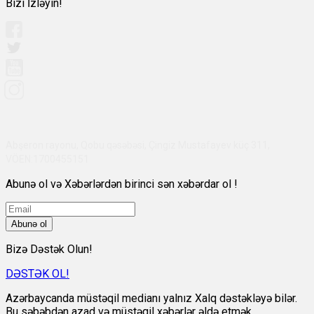
Bizi İzləyin!
Abşeron rayonu, Qobu qəsəbəsi, Çingiz Mustafayev küç 311,
VÖEN:1700455151
Abunə ol və Xəbərlərdən birinci sən xəbərdar ol !
Abunə ol
Bizə Dəstək Olun!
DƏSTƏK OL!
Azərbaycanda müstəqil medianı yalnız Xalq dəstəkləyə bilər.
Bu səbəbdən azad və müstəqil xəbərlər əldə etmək