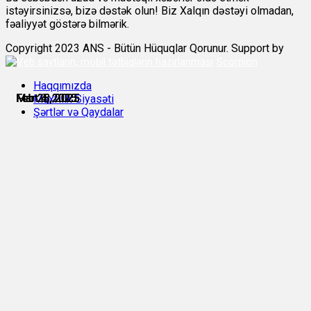
istəyirsinizsə, bizə dəstək olun! Biz Xalqın dəstəyi olmadan,
fəaliyyət göstərə bilmərik.
Copyright 2023 ANS - Bütün Hüquqlar Qorunur. Support by
Scorpion
Haqqımızda
Feb 28, 2025
Feb 28, 2025
Feb 28, 2025
Mart 3, 2025
Mart 4, 2025
Mart 4, 2025
Məxfilik Siyasəti
Şərtlər və Qaydalar