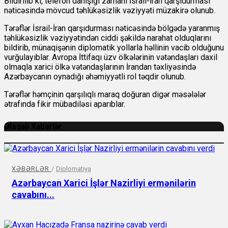
Bildirilib ki, telefon danışığı zamanı İsrail-İran qarşıdurması
nəticəsində mövcud təhlükəsizlik vəziyyəti müzakirə olunub.
Tərəflər İsrail-İran qarşıdurması nəticəsində bölgədə yaranmış
təhlükəsizlik vəziyyətindən ciddi şəkildə narahat olduqlarını
bildirib, münaqişənin diplomatik yollarla həllinin vacib olduğunu
vurğulayıblar. Avropa İttifaqı üzv ölkələrinin vətəndaşları daxil
olmaqla xarici ölkə vətəndaşlarının İrandan təxliyəsində
Azərbaycanın oynadığı əhəmiyyətli rol təqdir olunub.
Tərəflər həmçinin qarşılıqlı maraq doğuran digər məsələlər
ətrafında fikir mübadiləsi aparıblar.
Əlaqəli Xəbərlər
XƏBƏRLƏR
/
Diplomatiya
Azərbaycan Xarici İşlər Nazirliyi ermənilərin
cavabını...