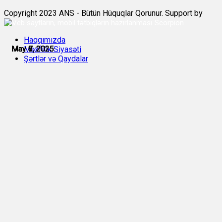
Copyright 2023 ANS - Bütün Hüquqlar Qorunur. Support by
Scorpion
Haqqımızda
May 6, 2025
May 7, 2025
May 7, 2025
May 7, 2025
May 8, 2025
May 8, 2025
Məxfilik Siyasəti
Şərtlər və Qaydalar