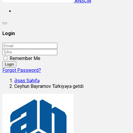
ANSÇM
Login
Remember Me
Login
Forgot Password?
Əsas Səhifə
Ceyhun Bayramov Türkiyəyə getdi