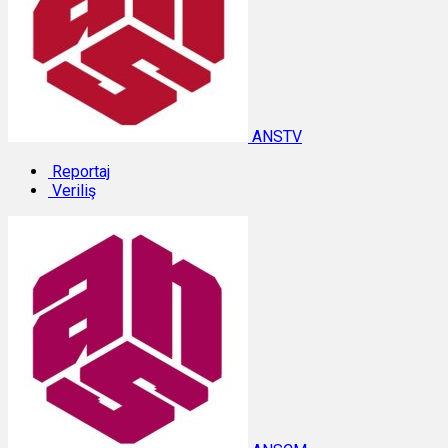
ANSTV
Reportaj
Veriliş