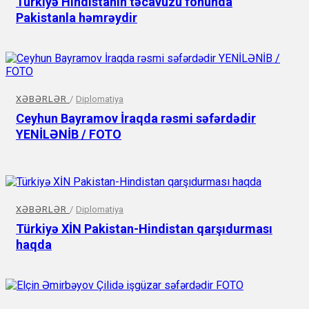
Türkiyə Hindistanın təcavüzü fonunda
Pakistanla həmrəydir
XƏBƏRLƏR
/
Diplomatiya
Ceyhun Bayramov İraqda rəsmi səfərdədir
YENİLƏNİB / FOTO
XƏBƏRLƏR
/
Diplomatiya
Türkiyə XİN Pakistan-Hindistan qarşıdurması
haqda