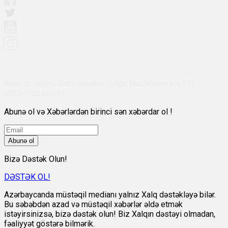
Abşeron rayonu, Qobu qəsəbəsi, Çingiz Mustafayev küç 311,
VÖEN:1700455151
Abunə ol və Xəbərlərdən birinci sən xəbərdar ol !
Abunə ol
Bizə Dəstək Olun!
DƏSTƏK OL!
Azərbaycanda müstəqil medianı yalnız Xalq dəstəkləyə bilər.
Bu səbəbdən azad və müstəqil xəbərlər əldə etmək
istəyirsinizsə, bizə dəstək olun! Biz Xalqın dəstəyi olmadan,
fəaliyyət göstərə bilmərik.