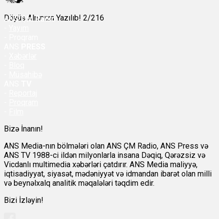
Döyüş Alnınıza Yazılıb! 2/216
ANS
ÇM Radio
-
Yayım
- Proqram
ANS
PRESS
-
Xəbərlər
-
Bloq
-
Müsahibə
ANS
TV
-
Reportaj
-
Proqram
-
Film
Bizə İnanın!
ANS Media-nın bölmələri olan ANS ÇM Radio, ANS Press və
ANS TV 1988-ci ildən milyonlarla insana Dəqiq, Qərəzsiz və
Vicdanlı multimedia xəbərləri çatdırır. ANS Media maliyyə,
iqtisadiyyat, siyasət, mədəniyyət və idmandan ibarət olan milli
və beynəlxalq analitik məqalələri təqdim edir.
Bizi İzləyin!