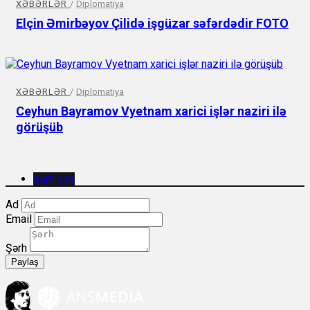
XƏBƏRLƏR
/
Diplomatiya
Elçin Əmirbəyov Çilidə işgüzar səfərdədir FOTO
XƏBƏRLƏR
/
Diplomatiya
Ceyhun Bayramov Vyetnam xarici işlər naziri ilə
görüşüb
Şərh yaz
Ad
Email
Şərh
Paylaş