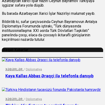
Azərbaycan xarici işlər naziri Ceyhun Bayramov Türkiyəyə
işgüzar səfərə yola düşüb.
Bu barədə Azərbaycan Xarici İşlər Nazirliyi məlumat yayıb.
Bildirilib ki, səfər çərçivəsində Ceyhun Bayramovun Antalya
Diplomatiya Forumunda iştirakı, “Türk dünyasında
institusionallaşma: XXI əsrdə Türk Dövlətləri Təşkilatı”
panelində çıxışı, eləcə də çoxsaylı ikitərəfli görüşlərinin
keçirilməsi nəzərdə tutulur.
Əlaqəli Xəbərlər
XƏBƏRLƏR
/
Diplomatiya
Kaya Kallas Abbas Əraqçi ilə telefonla danışıb
XƏBƏRLƏR
/
Diplomatiya