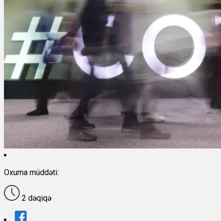
Oxuma müddəti:
2 dəqiqə