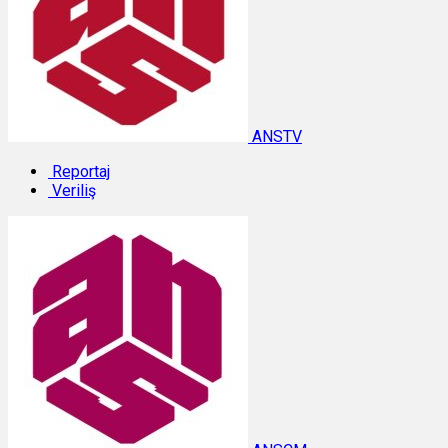
ANSTV
Reportaj
Veriliş