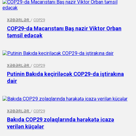
XƏBƏRLƏR
/
COP29
COP29-da Macarıstanı Baş nazir Viktor Orban
təmsil edəcək
XƏBƏRLƏR
/
COP29
Putinin Bakıda keçiriləcək COP29-da iştirakına
dair
XƏBƏRLƏR
/
COP29
Bakıda COP29 zolaqlarında hərəkətə icazə
verilən küçələr