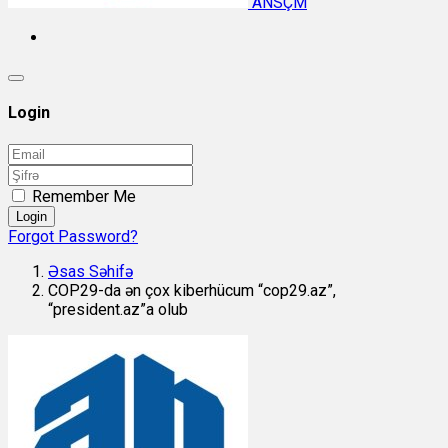
ANSÇM
Login
Remember Me
Login
Forgot Password?
Əsas Səhifə
COP29-da ən çox kiberhücum “cop29.az”,
“president.az”a olub