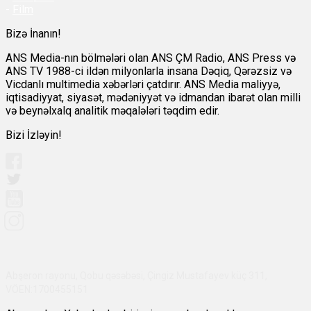
-
Film
Bizə İnanın!
ANS Media-nın bölmələri olan ANS ÇM Radio, ANS Press və
ANS TV 1988-ci ildən milyonlarla insana Dəqiq, Qərəzsiz və
Vicdanlı multimedia xəbərləri çatdırır. ANS Media maliyyə,
iqtisadiyyat, siyasət, mədəniyyət və idmandan ibarət olan milli
və beynəlxalq analitik məqalələri təqdim edir.
Bizi İzləyin!
Abşeron rayonu, Qobu qəsəbəsi, Çingiz Mustafayev küç 311,
VÖEN:1700455151