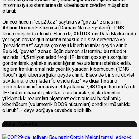
informasiya sistemlərinə də kiberhücum cəhdləri müşahidə
olunub.
Ən çox hücum “cop29.az” saytına və “gov.az” zonasının
Adların Domen Sisteminə (Domain Name System) - DNS-
lərinə müşahidə olunub. Eləcə də, XRİTDX-nin Data Mərkəzində
yerləşən dövlət qurumlarına məxsus bir sıra serverlərə və
“president.az” saytına çoxsaylı kiberhücümlar qeydə alınıb.
Belə ki, “gov.az” zonası üçün domen sisteminə bu müddət
ərzində 14,5 milyon ədəd fərqli IP-lərdən çoxsaylı sorğular
göndərilərək, şəbəkə avadanlığının resurslarını istehlak edib,
legitim trafikin emalında çətinlik yaradan kiberhücum (“DNS
flood”) tipli kibersorğular qeydə alınıb. Eləcə də bir sıra dövlət
saytlarına, o cümlədən “president.az” və digər hostinq
sistemlərinin informasiya ehtiyatlarına 7,48 Gbps həcmli fərqli
IP-lərdən irihəcmli paketləri göndərərək şəbəkə kanalını
yükləməklə resursları əlçatmaz edən xüsusi hədəfləmiş
kiberhücum (volumetrik DDOS hücumları) cəhdləri müşahidə
olunub”, - deyə sorğuya cavabda bildirilib.
Əlaqəli Xəbərlər