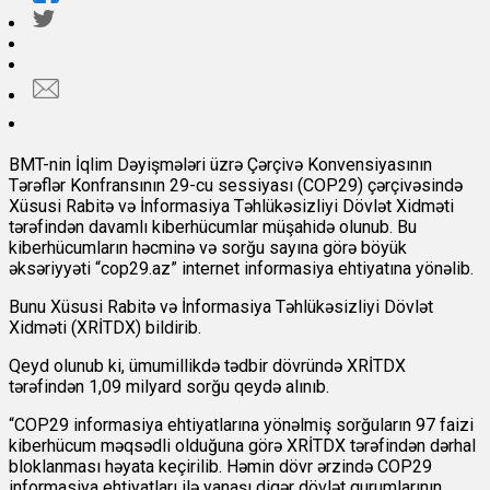
BMT-nin İqlim Dəyişmələri üzrə Çərçivə Konvensiyasının
Tərəflər Konfransının 29-cu sessiyası (COP29) çərçivəsində
Xüsusi Rabitə və İnformasiya Təhlükəsizliyi Dövlət Xidməti
tərəfindən davamlı kiberhücumlar müşahidə olunub. Bu
kiberhücumların həcminə və sorğu sayına görə böyük
əksəriyyəti “cop29.az” internet informasiya ehtiyatına yönəlib.
Bunu Xüsusi Rabitə və İnformasiya Təhlükəsizliyi Dövlət
Xidməti (XRİTDX) bildirib.
Qeyd olunub ki, ümumillikdə tədbir dövründə XRİTDX
tərəfindən 1,09 milyard sorğu qeydə alınıb.
“COP29 informasiya ehtiyatlarına yönəlmiş sorğuların 97 faizi
kiberhücum məqsədli olduğuna görə XRİTDX tərəfindən dərhal
bloklanması həyata keçirilib. Həmin dövr ərzində COP29
informasiya ehtiyatları ilə yanaşı digər dövlət qurumlarının