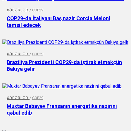
XƏBƏRLƏR
/
COP29
COP29-da İtaliyanı Baş nazir Corcia Meloni
təmsil edəcək
XƏBƏRLƏR
/
COP29
Braziliya Prezidenti COP29-da iştirak etməkçün
Bakıya gəlir
XƏBƏRLƏR
/
COP29
Muxtar Babayev Fransanın energetika nazirini
qəbul edib