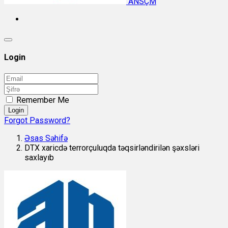
ANSÇM
Login
Remember Me
Login
Forgot Password?
Əsas Səhifə
DTX xaricdə terrorçuluqda təqsirləndirilən şəxsləri
saxlayıb