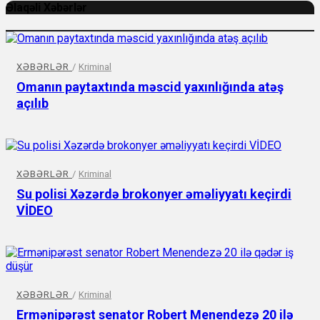
Əlaqəli Xəbərlər
XƏBƏRLƏR
/
Kriminal
Omanın paytaxtında məscid yaxınlığında atəş
açılıb
XƏBƏRLƏR
/
Kriminal
Su polisi Xəzərdə brokonyer əməliyyatı keçirdi
VİDEO
XƏBƏRLƏR
/
Kriminal
Ermənipərəst senator Robert Menendezə 20 ilə