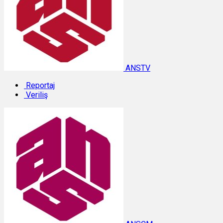
ANSTV
Reportaj
Veriliş