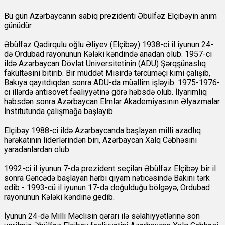
Bu gün Azərbaycanın sabiq prezidenti Əbülfəz Elçibəyin anım
günüdür.
Əbülfəz Qədirqulu oğlu Əliyev (Elçibəy) 1938-ci il iyunun 24-
də Ordubad rayonunun Kələki kəndində anadan olub. 1957-ci
ildə Azərbaycan Dövlət Universitetinin (ADU) Şərqşünaslıq
fakültəsini bitirib. Bir müddət Misirdə tərcüməçi kimi çalışıb,
Bakıya qayıtdıqdan sonra ADU-da müəllim işləyib. 1975-1976-
cı illərdə antisovet fəaliyyətinə görə həbsdə olub. İlyarımlıq
həbsdən sonra Azərbaycan Elmlər Akademiyasının Əlyazmalar
İnstitutunda çalışmağa başlayıb.
Elçibəy 1988-ci ildə Azərbaycanda başlayan milli azadlıq
hərəkatının liderlərindən biri, Azərbaycan Xalq Cəbhəsini
yaradanlardan olub.
1992-ci il iyunun 7-də prezident seçilən Əbülfəz Elçibəy bir il
sonra Gəncədə başlayan hərbi qiyam nəticəsində Bakını tərk
edib - 1993-cü il iyunun 17-də doğulduğu bölgəyə, Ordubad
rayonunun Kələki kəndinə gedib.
İyunun 24-də Milli Məclisin qərarı ilə səlahiyyətlərinə son