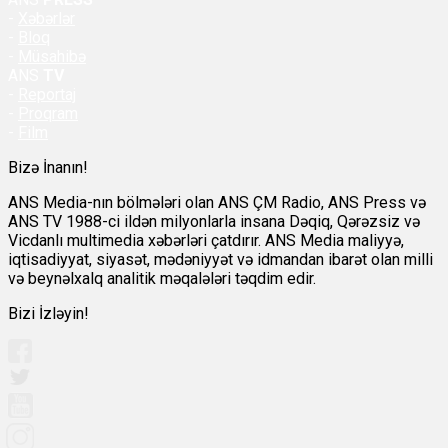
-
Xəbərlər
-
Bloq
-
Müsahibə
ANS
TV
-
Reportaj
-
Proqram
-
Film
Bizə İnanın!
ANS Media-nın bölmələri olan ANS ÇM Radio, ANS Press və
ANS TV 1988-ci ildən milyonlarla insana Dəqiq, Qərəzsiz və
Vicdanlı multimedia xəbərləri çatdırır. ANS Media maliyyə,
iqtisadiyyat, siyasət, mədəniyyət və idmandan ibarət olan milli
və beynəlxalq analitik məqalələri təqdim edir.
Bizi İzləyin!