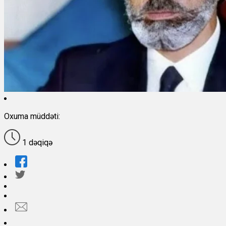
Oxuma müddəti:
1 dəqiqə