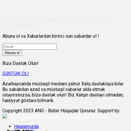
Abşeron rayonu, Qobu qəsəbəsi, Çingiz Mustafayev küç 311,
VÖEN:1700455151
Abunə ol və Xəbərlərdən birinci sən xəbərdar ol !
Abunə ol
Bizə Dəstək Olun!
DƏSTƏK OL!
Azərbaycanda müstəqil medianı yalnız Xalq dəstəkləyə bilər.
Bu səbəbdən azad və müstəqil xəbərlər əldə etmək
istəyirsinizsə, bizə dəstək olun! Biz Xalqın dəstəyi olmadan,
fəaliyyət göstərə bilmərik.
Copyright 2023 ANS - Bütün Hüquqlar Qorunur. Support by
Scorpion
Haqqımızda