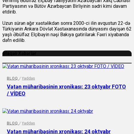
verilmiş Əbülfəz Elçibəy fəaliyyətini Azərbaycan Xalq Cəbhəsi
Partiyasının və Bütöv Azərbaycan Birliyinin sədri kimi davam
etdirib.
Uzun sürən ağır xəstəlikdən sonra 2000-ci ilin avqustun 22-də
Türkiyənin Ankara Dövlət Xəstəxanasında dünyasını dəyişən 62
yaşlı Əbülfəz Elçibəyin nəşi Bakıya gətirilərək Fəxri xiyabanda
dəfn edilib.
Əlaqəli Xəbərlər
BLOQ
/
Yaddaş
Vətən müharibəsinin xronikası: 23 oktyabr FOTO
/ VİDEO
BLOQ
/
Yaddaş
Vətən müharibəsinin xronikası: 24 oktyabr