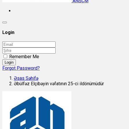
ANSÇM
Login
Remember Me
Login
Forgot Password?
Əsas Səhifə
Əbülfəz Elçibəyin vəfatının 25-ci ildönümüdür