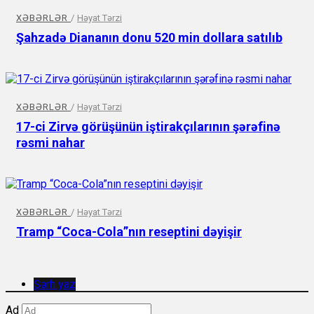
XƏBƏRLƏR
/
Həyat Tərzi
Şahzadə Diananın donu 520 min dollara satılıb
XƏBƏRLƏR
/
Həyat Tərzi
17-ci Zirvə görüşünün iştirakçılarının şərəfinə
rəsmi nahar
XƏBƏRLƏR
/
Həyat Tərzi
Tramp “Coca-Cola”nın reseptini dəyişir
Şərh yaz
Ad