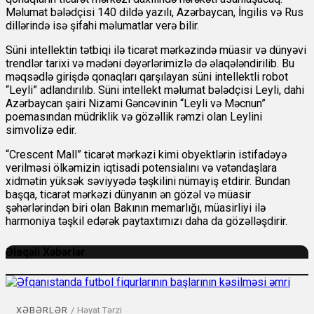
Məlumat bələdçisi 140 dildə yazılı, Azərbaycan, İngilis və Rus
dillərində isə şifahi məlumatlar verə bilir.
Süni intellektin tətbiqi ilə ticarət mərkəzində müasir və dünyəvi
trendlər tarixi və mədəni dəyərlərimizlə də əlaqələndirilib. Bu
məqsədlə girişdə qonaqları qarşılayan süni intellektli robot
“Leyli” adlandırılıb. Süni intellekt məlumat bələdçisi Leyli, dahi
Azərbaycan şairi Nizami Gəncəvinin “Leyli və Məcnun”
poemasından müdriklik və gözəllik rəmzi olan Leylini
simvolizə edir.
“Crescent Mall” ticarət mərkəzi kimi obyektlərin istifadəyə
verilməsi ölkəmizin iqtisadi potensialını və vətəndaşlara
xidmətin yüksək səviyyədə təşkilini nümayiş etdirir. Bundan
başqa, ticarət mərkəzi dünyanın ən gözəl və müasir
şəhərlərindən biri olan Bakının memarlığı, müasirliyi ilə
harmoniya təşkil edərək paytaxtımızı daha da gözəlləşdirir.
Əlaqəli Xəbərlər
XƏBƏRLƏR
/
Həyat Tərzi