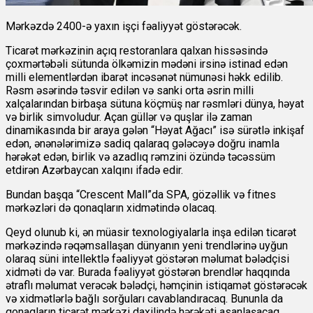
Mərkəzdə 2400-ə yaxın işçi fəaliyyət göstərəcək.
Ticarət mərkəzinin açıq restoranlara qalxan hissəsində
çoxmərtəbəli sütunda ölkəmizin mədəni irsinə istinad edən
milli elementlərdən ibarət incəsənət nümunəsi həkk edilib.
Rəsm əsərində təsvir edilən və sanki orta əsrin milli
xalçalarından birbaşa sütuna köçmüş nar rəsmləri dünya, həyat
və birlik simvoludur. Açan güllər və quşlar ilə zaman
dinamikasında bir araya gələn “Həyat Ağacı” isə sürətlə inkişaf
edən, ənənələrimizə sadiq qalaraq gələcəyə doğru inamla
hərəkət edən, birlik və azadlıq rəmzini özündə təcəssüm
etdirən Azərbaycan xalqını ifadə edir.
Bundan başqa “Crescent Mall”da SPA, gözəllik və fitnes
mərkəzləri də qonaqların xidmətində olacaq.
Qeyd olunub ki, ən müasir texnologiyalarla inşa edilən ticarət
mərkəzində rəqəmsallaşan dünyanın yeni trendlərinə uyğun
olaraq süni intellektlə fəaliyyət göstərən məlumat bələdçisi
xidməti də var. Burada fəaliyyət göstərən brendlər haqqında
ətraflı məlumat verəcək bələdçi, həmçinin istiqamət göstərəcək
və xidmətlərlə bağlı sorğuları cavablandıracaq. Bununla da
qonaqların ticarət mərkəzi daxilində hərəkəti asanlaşacaq.