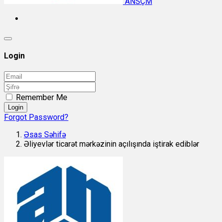
ANSÇM
Login
Remember Me
Login
Forgot Password?
Əsas Səhifə
Əliyevlər ticarət mərkəzinin açılışında iştirak ediblər