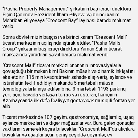
“Pasha Property Management” şirkətinin baş icraçı direktoru
Elçin Qədimov Prezident İlham Əliyevə və birinci xanım
Mehriban Əliyevaya “Crescent Bay” layihəsi barədə məlumat
verib.
Sonra dövlətimizin başçısı və birinci xanım “Crescent Mall”
ticarət mərkəzinin açılışında iştirak etdilər. “Pasha Malls
Group” şirkətinin baş icraçı direktoru Yaman Şahin ticarət
mərkəzində yaradılan şərait barədə məlumat verib.
“Crescent Mall” ticarət mərkəzi ənənənin innovasiyalarla
qovuşduğu bir məkan kimi Bakının müasir və dinamik inkişafını
əks etdirir. 115 min kvadratmetr sahədə alış-veriş, əyləncə və
istirahətin təklif edildiyi məkanda 5 mərtəbəli müasir
texnologiyalarla inşa edilən bina, 3 mərtəbəli 1193 parkinq
yeri, açıq havada yerləşən terras və restoran, həmçinin
Azərbaycanda ilk dəfə fəaliyyət göstərəcək musiqili fontan yer
alıb.
Ticarət mərkəzində 107 geyim, qastronomiya, sağlamlıq, uşaq
əyləncə mərkəzləri və digər mağazalar var. Bura gələn qonaqlar
vaxtlarını səmərəli keçirə biləcəklər. “Crescent Mall”da alıcılara
böyüklər və uşaqlar üçün geniş çeşiddə geyimlər, ev