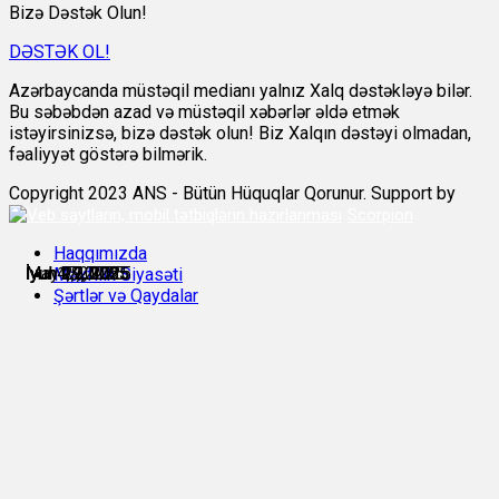
Bizə Dəstək Olun!
DƏSTƏK OL!
Azərbaycanda müstəqil medianı yalnız Xalq dəstəkləyə bilər.
Bu səbəbdən azad və müstəqil xəbərlər əldə etmək
istəyirsinizsə, bizə dəstək olun! Biz Xalqın dəstəyi olmadan,
fəaliyyət göstərə bilmərik.
Copyright 2023 ANS - Bütün Hüquqlar Qorunur. Support by
Scorpion
Haqqımızda
May 29, 2025
İyun 9, 2025
İyun 19, 2025
İyun 27, 2025
İyul 4, 2025
İyul 17, 2025
Məxfilik Siyasəti
Şərtlər və Qaydalar