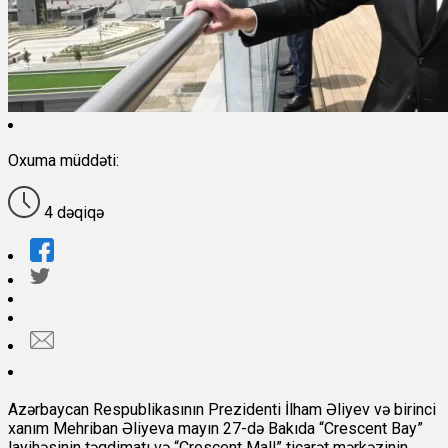
Oxuma müddəti:
4 dəqiqə
Azərbaycan Respublikasının Prezidenti İlham Əliyev və birinci
xanım Mehriban Əliyeva mayın 27-də Bakıda “Crescent Bay”
layihəsinin təqdimatı və “Crescent Mall” ticarət mərkəzinin