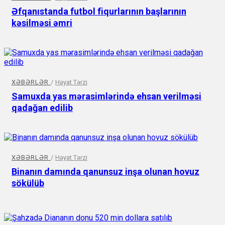
Əfqanıstanda futbol fiqurlarının başlarının
kəsilməsi əmri
XƏBƏRLƏR
/
Həyat Tərzi
Samuxda yas mərasimlərində ehsan verilməsi
qadağan edilib
XƏBƏRLƏR
/
Həyat Tərzi
Binanın damında qanunsuz inşa olunan hovuz
sökülüb