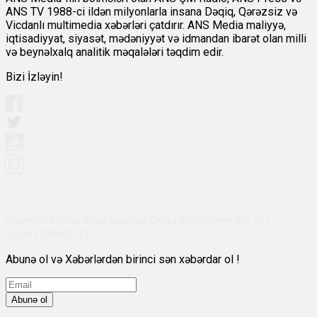
ANS TV 1988-ci ildən milyonlarla insana Dəqiq, Qərəzsiz və
Vicdanlı multimedia xəbərləri çatdırır. ANS Media maliyyə,
iqtisadiyyat, siyasət, mədəniyyət və idmandan ibarət olan milli
və beynəlxalq analitik məqalələri təqdim edir.
Bizi İzləyin!
Abşeron rayonu, Qobu qəsəbəsi, Çingiz Mustafayev küç 311,
VÖEN:1700455151
Abunə ol və Xəbərlərdən birinci sən xəbərdar ol !
Abunə ol