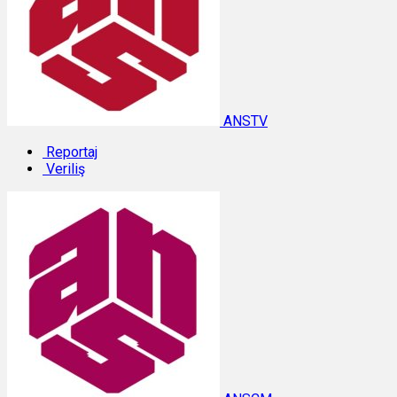
ANSTV
Reportaj
Veriliş