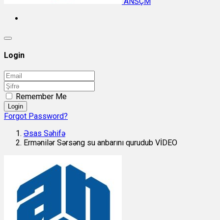
ANSÇM
Login
Remember Me
Login
Forgot Password?
Əsas Səhifə
Ermənilər Sərsəng su anbarını qurudub VİDEO