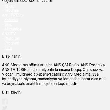
Döyüş Alnınıza Yazılıb! 2/216
ANS
ÇM Radio
-
Yayım
- Proqram
ANS
PRESS
-
Xəbərlər
-
Bloq
-
Müsahibə
ANS
TV
-
Reportaj
-
Proqram
-
Film
Bizə İnanın!
ANS Media-nın bölmələri olan ANS ÇM Radio, ANS Press və
ANS TV 1988-ci ildən milyonlarla insana Dəqiq, Qərəzsiz və
Vicdanlı multimedia xəbərləri çatdırır. ANS Media maliyyə,
iqtisadiyyat, siyasət, mədəniyyət və idmandan ibarət olan milli
və beynəlxalq analitik məqalələri təqdim edir.
Bizi İzləyin!