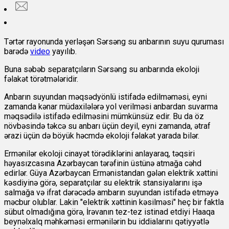
Tərtər rayonunda yerləşən Sərsəng su anbarının suyu quruması
barədə
video
yayılıb.
Buna səbəb separatçıların Sərsəng su anbarında ekoloji
fəlakət törətmələridir.
Anbarın suyundan məqsədyönlü istifadə edilməməsi, eyni
zamanda kənar müdaxilələrə yol verilməsi anbardan suvarma
məqsədilə istifadə edilməsini mümkünsüz edir. Bu da öz
növbəsində təkcə su anbarı üçün deyil, eyni zamanda, ətraf
ərazi üçün də böyük həcmdə ekoloji fəlakət yarada bilər.
Ermənilər ekoloji cinayət törədiklərini anlayaraq, təqsiri
həyasızcasına Azərbaycan tərəfinin üstünə atmağa cəhd
edirlər. Güya Azərbaycan Ermənistandan gələn elektrik xəttini
kəsdiyinə görə, separatçılar su elektrik stansiyalarını işə
salmağa və ifrat dərəcədə ambarın suyundan istifadə etməyə
məcbur olublar. Lakin "elektrik xəttinin kəsilməsi" heç bir faktla
sübut olmadığına görə, İrəvanın tez-tez istinad etdiyi Haaqa
beynəlxalq məhkəməsi ermənilərin bu iddialarını qətiyyətlə