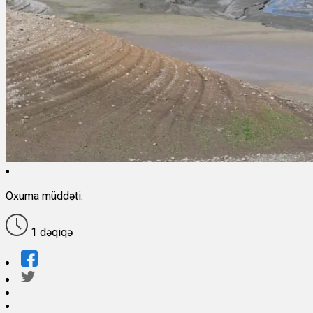
Oxuma müddəti:
1 dəqiqə