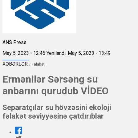
ANS Press
May 5, 2023 - 12:46
Yeniləndi: May 5, 2023 - 13:49
XƏBƏRLƏR
/
Fəlakət
Ermənilər Sərsəng su
anbarını qurudub VİDEO
Separatçılar su hövzəsini ekoloji
fəlakət səviyyəsinə çatdırıblar