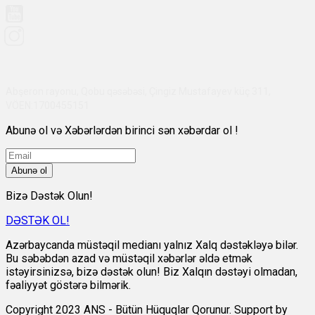
Abşeron rayonu, Qobu qəsəbəsi, Çingiz Mustafayev küç 311,
VÖEN:1700455151
Abunə ol və Xəbərlərdən birinci sən xəbərdar ol !
Abunə ol
Bizə Dəstək Olun!
DƏSTƏK OL!
Azərbaycanda müstəqil medianı yalnız Xalq dəstəkləyə bilər.
Bu səbəbdən azad və müstəqil xəbərlər əldə etmək
istəyirsinizsə, bizə dəstək olun! Biz Xalqın dəstəyi olmadan,
fəaliyyət göstərə bilmərik.
Copyright 2023 ANS - Bütün Hüquqlar Qorunur. Support by