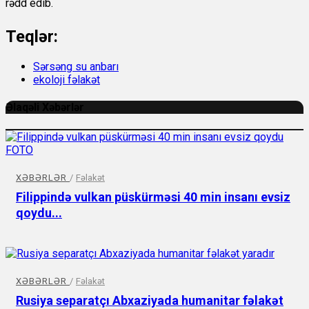
rədd edib.
Teqlər:
Sərsəng su anbarı
ekoloji fəlakət
Əlaqəli Xəbərlər
XƏBƏRLƏR
/
Fəlakət
Filippində vulkan püskürməsi 40 min insanı evsiz
qoydu...
XƏBƏRLƏR
/
Fəlakət
Rusiya separatçı Abxaziyada humanitar fəlakət