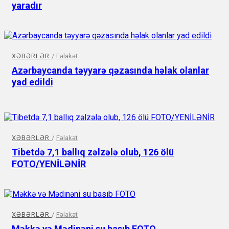
yaradır
XƏBƏRLƏR
/
Fəlakət
Azərbaycanda təyyarə qəzasında həlak olanlar
yad edildi
XƏBƏRLƏR
/
Fəlakət
Tibetdə 7,1 ballıq zəlzələ olub, 126 ölü
FOTO/YENİLƏNİR
XƏBƏRLƏR
/
Fəlakət
Məkkə və Mədinəni su basıb FOTO