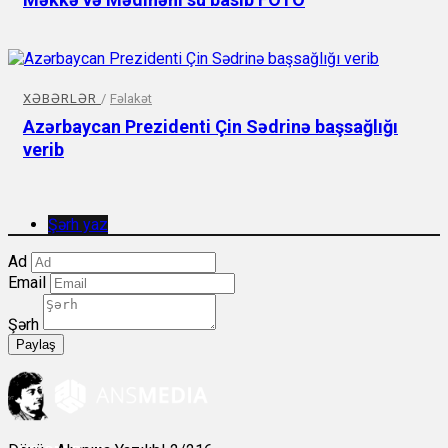
XƏBƏRLƏR
/
Fəlakət
Azərbaycan Prezidenti Çin Sədrinə başsağlığı
verib
Şərh yaz
Ad
Email
Şərh
Paylaş