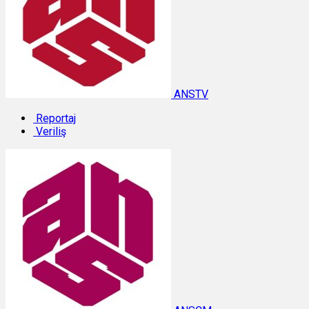
ANSTV
Reportaj
Veriliş