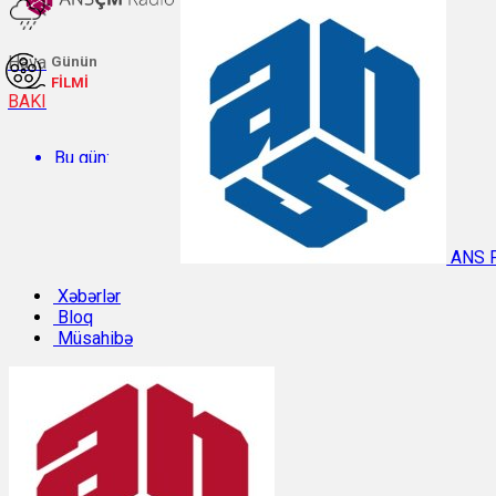
Hava
Günün
FİLMİ
BAKI
Bu gün:
Temperatur: 27.2°C. Rütubət: 55%.
ANS 
Sabah:
Xəbərlər
Bloq
Müsahibə
Temperatur: 28.3°C. Rütubət: 57%.