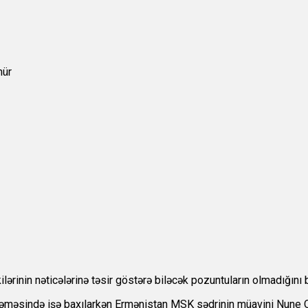
inin nəticələrinə təsir göstərə biləcək pozuntuların olmadığını 
kəməsində işə baxılarkən Ermənistan MSK sədrinin müavini Nune O