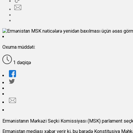
Oxuma müddəti:
1 dəqiqə
Ermənistanın Mərkəzi Seçki Komissiyası (MSK) parlament seçkilər
Ermənistan mediası xəbər verir ki, bu barədə Konstitusiya Məh