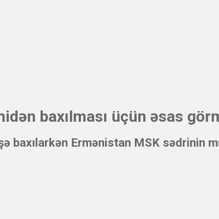
nidən baxılması üçün əsas gör
ə baxılarkən Ermənistan MSK sədrinin mü