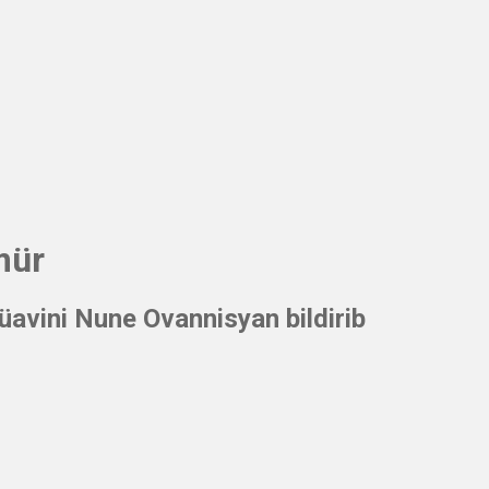
mür
avini Nune Ovannisyan bildirib