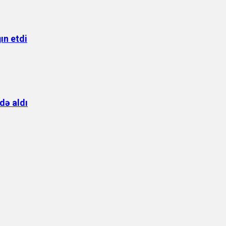
ın etdi
də aldı