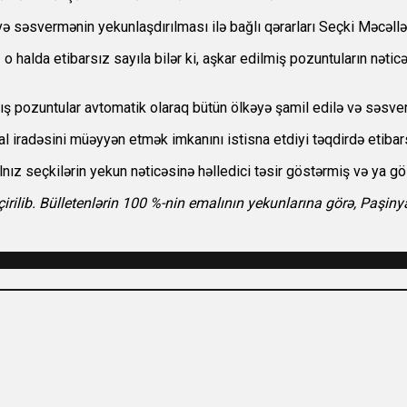
 səsvermənin yekunlaşdırılması ilə bağlı qərarları Seçki Məcəlləs
o halda etibarsız sayıla bilər ki, aşkar edilmiş pozuntuların nəti
ış pozuntular avtomatik olaraq bütün ölkəyə şamil edilə və səsve
eal iradəsini müəyyən etmək imkanını istisna etdiyi təqdirdə etibars
lnız seçkilərin yekun nəticəsinə həlledici təsir göstərmiş və ya g
irilib. Bülletenlərin 100 %-nin emalının yekunlarına görə, Paşiny