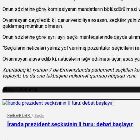
Onun sözlərinə görə, komissiyanın mandatların bölüşdürülməsi və
Ovannisyan qeyd edib ki, qanunvericiliyə əsasən, seçkilər yalnız 
qaldırmaq mümkün olmasın.
Onun sözlərinə görə, ayrı-ayrı seçki məntəqələrində qeydə alınm
"Seçkilərin nəticələri yalnız yol verilmiş pozuntular seçicilərin r
Ovannisyan əlavə edib ki, nəticələrin ləğv edilməsi üçün əsas ya
Xatırladaq ki, iyunun 7-də Ermənistanda parlament seçkiləri keç
toplayıb, bu da ona təkbaşına hökumət qurmaq hüququ verir.
Əlaqəli Xəbərlər
XƏBƏRLƏR
/
Seçki
İranda prezident seçkisinin II turu: debat başlayır