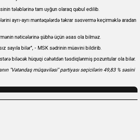
inin tələblərinə tam uyğun olaraq qəbul edilib.
cələrini ayrı-ayrı məntəqələrdə təkrar səsvermə keçirməklə aradan
rmənin nəticələrinə şübhə üçün əsas ola bilməz.
ız sayıla bilər", - MSK sədrinin müavini bildirib.
östərə biləcək hüquqi cəhətdən təsdiqlənmiş pozuntular ola bilər.
anın "Vətəndaş müqaviləsi" partiyası seçicilərin 49,83 % səsini