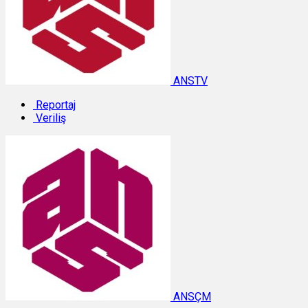
ANSTV
Reportaj
Veriliş
ANSÇM