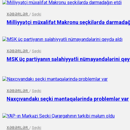
XƏBƏRLƏR
/
Seçki
Milliyyətçi müxalifət Makronu seçkilərdə darmadağ
XƏBƏRLƏR
/
Seçki
MSK üç partiyanın səlahiyyətli nümayəndələrini qey
XƏBƏRLƏR
/
Seçki
Naxçıvandakı seçki məntəqələrində problemlər var
XƏBƏRLƏR
/
Seçki