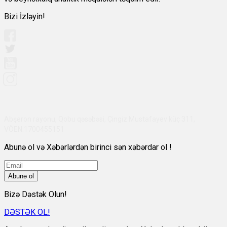
Bizi İzləyin!
Abşeron rayonu, Qobu qəsəbəsi, Çingiz Mustafayev küç 311,
VÖEN:1700455151
Abunə ol və Xəbərlərdən birinci sən xəbərdar ol !
Abunə ol
Bizə Dəstək Olun!
DƏSTƏK OL!