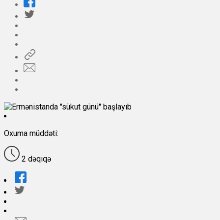
Oxuma müddəti:
2 dəqiqə