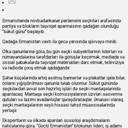
Ermənistanda növbədənkənar parlament seçkiləri ərəfəsində
partiya və blokların təşviqat aparmasının qadağan olunduğu
"sükut günü" başlayıb.
Qadağa Ermənistan vaxtı ilə gecə yarısında qüvvəyə minib.
Ölkə qanunlarına görə, bu gün seçki subyektlərinin liderləri və
nümayəndələrinə tərəfdarları ilə görüşlər keçirmək, mediada və
sosial şəbəkələrdə təşviqat materialları dərc etmək, televiziya
və radioda çıxış etmək qadağandır.
Şəhər küçələrində artıq asılmış bannerlər və plakatlar qala bilər;
onların yığışdırılması qanunla tələb olunmur. Sükut günündə
seçkilərdən əvvəl son hazırlıq işləri də seçki məntəqələrində
aparılacaq. Məntəqə seçki komissiyalarının üzvləri səsvermə
qutuları və lazımi avadanlıqlar quraşdıracaqlar. Ənənəvi olaraq,
seçki məntəqələrinin xeyli hissəsi təhsil müəssisələrində
yerləşir.
Ekspertlərin və ölkədə aparılan sosioloji araşdırmaların
nəticələrinə görə, "Güclü Ermənistan" blokunun lideri, iş adamı