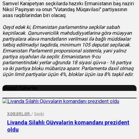
Samvel Karapetyan seçkilərdə hazırkı Ermənistanın baş naziri
Nikol Paşinyan və onun "Vətəndaş Müqaviləsi" partiyasının
əsas rəqiblərindən biri olacaq.
Qeyd edək ki, Ermənistan parlamentinə seçkilər sabah
keçiriləcək. Qanunvericilik məhdudiyyətlərinə görə müəyyən
partiyalara əlavə mandatların verilməsi ilə bağlı müddəalar
tətbiq edilmədiyi təqdirdə, minimum 105 deputat seçiləcək.
Ermənistan Parlamenti proporsional sistemlə, yəni yalnız
partiya siyahıları ilə seçilir. Ermənistanın 9-cu
parlamentindəki yerlər uğrunda 18 siyasi qüvvə - 16 partiya
və iki partiya bloku mübarizə aparır. Parlamentə daxil olmaq
üçün limit partiyalar üçün 4%, bloklar üçün isə 8% təşkil edir.
Əlaqəli Xəbərlər
XƏBƏRLƏR
/
Seçki
Livanda Silahlı Qüvvələrin komandanı prezident
oldu