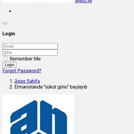
ANSÇM
Login
Remember Me
Login
Forgot Password?
Əsas Səhifə
Ermənistanda "sükut günü" başlayıb