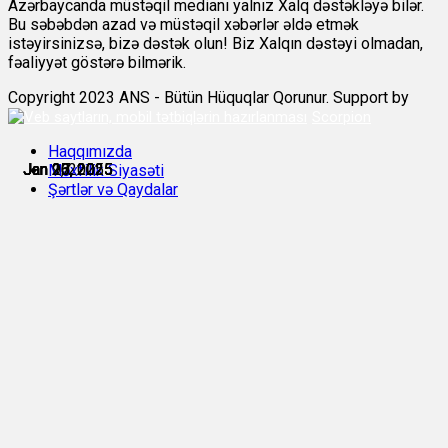
Azərbaycanda müstəqil medianı yalnız Xalq dəstəkləyə bilər.
Bu səbəbdən azad və müstəqil xəbərlər əldə etmək
istəyirsinizsə, bizə dəstək olun! Biz Xalqın dəstəyi olmadan,
fəaliyyət göstərə bilmərik.
Copyright 2023 ANS - Bütün Hüquqlar Qorunur. Support by
Scorpion
Haqqımızda
Jan 9, 2025
Jan 10, 2025
Jan 20, 2025
Jan 23, 2025
Jan 26, 2025
Jan 27, 2025
Məxfilik Siyasəti
Şərtlər və Qaydalar