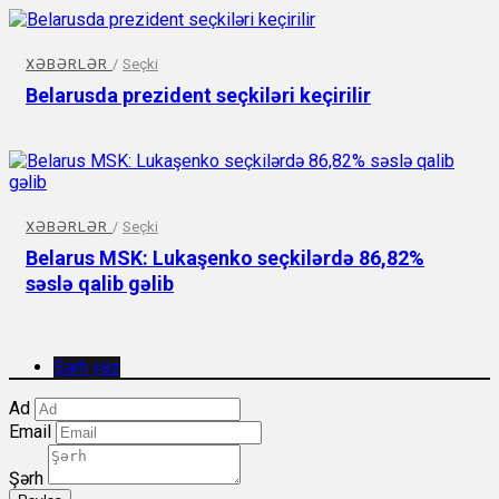
XƏBƏRLƏR
/
Seçki
Belarusda prezident seçkiləri keçirilir
XƏBƏRLƏR
/
Seçki
Belarus MSK: Lukaşenko seçkilərdə 86,82%
səslə qalib gəlib
Şərh yaz
Ad
Email
Şərh