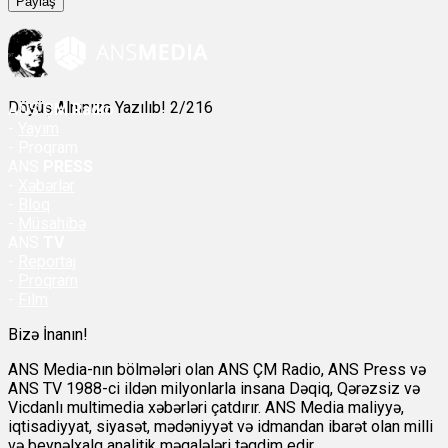
Paylaş
Döyüş Alnınıza Yazılıb! 2/216
ANS
ÇM Radio
-
Yayım
- Proqram
ANS
PRESS
-
Xəbərlər
-
Bloq
-
Müsahibə
ANS
TV
-
Reportaj
-
Proqram
-
Film
Bizə İnanın!
ANS Media-nın bölmələri olan ANS ÇM Radio, ANS Press və
ANS TV 1988-ci ildən milyonlarla insana Dəqiq, Qərəzsiz və
Vicdanlı multimedia xəbərləri çatdırır. ANS Media maliyyə,
iqtisadiyyat, siyasət, mədəniyyət və idmandan ibarət olan milli
və beynəlxalq analitik məqalələri təqdim edir.