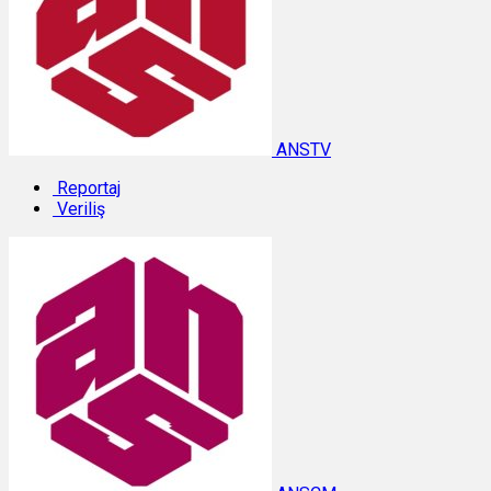
ANSTV
Reportaj
Veriliş