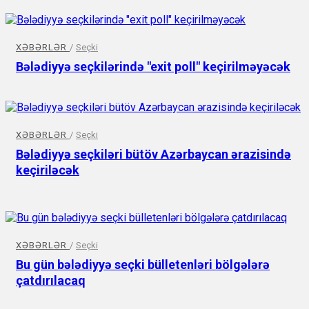
XƏBƏRLƏR
/
Seçki
Bələdiyyə seçkilərində "exit poll" keçirilməyəcək
XƏBƏRLƏR
/
Seçki
Bələdiyyə seçkiləri bütöv Azərbaycan ərazisində
keçiriləcək
XƏBƏRLƏR
/
Seçki
Bu gün bələdiyyə seçki bülletenləri bölgələrə
çatdırılacaq