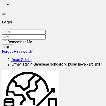
Login
Remember Me
Login
Forgot Password?
Əsas Səhifə
Ermənistanın Qarabağa göndərdiyi pullar nəyə xərclənir?