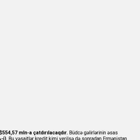
$554,57 mln-a çatdırılacaqdır.
Büdcə gəlirlərinin əsas
-i)
. Bu vəsaitlər kredit kimi verilsə də sonradan Ermənistan