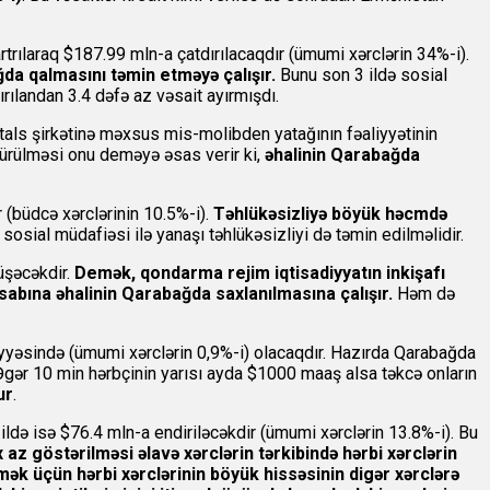
rtrılaraq $187.99 mln-a çatdırılacaqdır (ümumi xərclərin 34%-i).
ğda qalmasını təmin etməyə çalışır.
Bunu son 3 ildə sosial
ırılandan 3.4 dəfə az vəsait ayırmışdı.
als şirkətinə məxsus mis-molibden yatağının fəaliyyətinin
öçürülməsi onu deməyə əsas verir ki,
əhalinin Qarabağda
 (büdcə xərclərinin 10.5%-i).
Təhlükəsizliyə böyük həcmdə
sosial müdafiəsi ilə yanaşı təhlükəsizliyi də təmin edilməlidir.
üşəcəkdir.
Demək, qondarma rejim iqtisadiyyatın inkişafı
esabına əhalinin Qarabağda saxlanılmasına çalışır.
Həm də
əviyyəsində (ümumi xərclərin 0,9%-i) olacaqdır. Hazırda Qarabağda
 Əgər 10 min hərbçinin yarısı ayda $1000 maaş alsa təkcə onların
ur
.
ldə isə $76.4 mln-a endiriləcəkdir (ümumi xərclərin 13.8%-i). Bu
 az göstərilməsi əlavə xərclərin tərkibində hərbi xərclərin
tirmək üçün hərbi xərclərinin böyük hissəsinin digər xərclərə