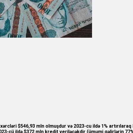
xərcləri $546,93 mln olmuşdur və 2023-cu ildə 1% artırılaraq 
023-cü ildə $372 mln kredit veriləcəkdir (ümumi gəlirlərin 77%