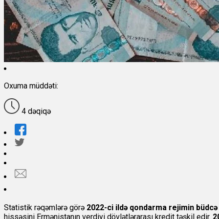
Oxuma müddəti:
4 dəqiqə
Statistik rəqəmlərə görə
2022-ci ildə qondarma rejimin büdcə 
hissəsini Ermənistanın verdiyi dövlətlərarası kredit təşkil edir.
2