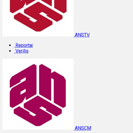
ANSTV
Reportaj
Veriliş
ANSÇM