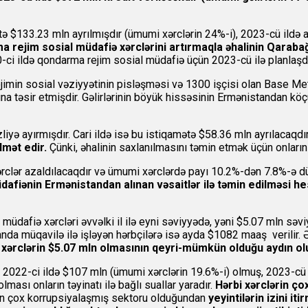
tə $133.23 mln ayrılmışdır (ümumi xərclərin 24%-i), 2023-cü ildə a
 rejim sosial müdafiə xərclərini artırmaqla əhalinin Qaraba
020-ci ildə qondarma rejim sosial müdafiə üçün 2023-cü ilə planlaşd
imin sosial vəziyyətinin pisləşməsi və 1300 işçisi olan Base Met
ına təsir etmişdir. Gəlirlərinin böyük hissəsinin Ermənistandan k
iyə ayırmışdır. Cari ildə isə bu istiqamətə $58.36 mln ayrılacaqdır
dmət edir.
Çünki, əhalinin saxlanılmasını təmin etmək üçün onların 
 xərclər azaldılacaqdır və ümumi xərclərdə payı 10.2%-dən 7.8%-ə d
müdafiənin Ermənistandan alınan vəsaitlər ilə təmin edilməsi h
ə müdafiə xərcləri əvvəlki il ilə eyni səviyyədə, yəni $5.07 mln s
anda müqavilə ilə işləyən hərbçilərə isə ayda $1082 maaş verilir.
 xərclərin $5.07 mln olmasının qeyri-mümkün olduğu aydın ol
r 2022-ci ildə $107 mln (ümumi xərclərin 19.6%-i) olmuş, 2023-cü i
ası onların təyinatı ilə bağlı suallar yaradır.
Hərbi xərclərin çox
n çox korrupsiyalaşmış sektoru olduğundan
yeyintilərin izini i