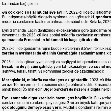
tərəfindən bağışlanılır.
Ən çox xərc sosial müdafiəyə ayrılır
. 2022-ci ildə bu istiqamə
Bu istiqamətə böyük diqqətin ayrılması onu göstərir ki,
qondarma
müdafiə xərclərinin kəskin artırılması da sübut edir. Belə ki, 2
Eyni zamanda, Laçın dəhlizində ekoaksiyalara görə qondarma rej
dayanması da 2023-cü ildə sosial müdafiə xərclərinin artırılmas
qalmasında Ermənistan hökuməti birbaşa iştirak edir.
2022-ci ildə qondarma rejim büdcə xərclərinin 8.6%-ni təhlükəsizl
xərclərin ayrılması da əhalinin Qarabağda saxlanılmasına xi
2023-ci ildə iqtisadiyyat, enerji və nəqliyyat istiqamətində isə
hesabına deyil, süni şəkildə, yəni təhlükəsizliyin və sosial 
səhiyyə, təhsil, tikinti və kommunal xərclər də azaldılacaqdır.
Maraqlıdır ki, müdafiə xərcləri çox az göstərilir
. 2023-cü ild
ən azı 10 min erməni hərbçisinin olduğu ehtimal edilir. Ermənist
əmək haqqı $5 mln edir.
Digər xərcləri də nəzərə aldıqda
hərbi
Eyni zamanda digər xərclərin həcmi çox böyükdür.
Bu xərclə
xərclərin ümumi xərclərdə payına görə 2-ci ən böyük kateqoriya olm
çox olduğunu deməyə əsas verir.
Müdafiə qondarma rejimin ə