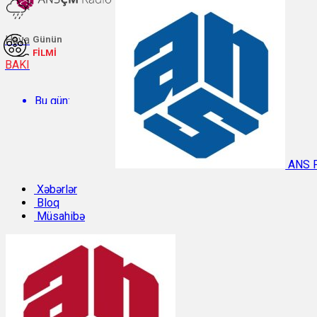
Hava
Günün
FİLMİ
BAKI
Bu gün:
Temperatur: 28.2°C. Rütubət: 53%.
ANS 
Sabah:
Xəbərlər
Bloq
Müsahibə
Temperatur: 29.4°C. Rütubət: 52%.