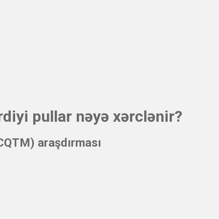
iyi pullar nəyə xərclənir?
(CQTM) araşdırması