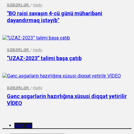
XƏBƏRLƏR
/
Hərbi
"BQ rəisi savaşın 4-cü günü müharibəni
dayandırmaq istəyib"
XƏBƏRLƏR
/
Hərbi
“UZAZ-2023” təlimi başa çatıb
XƏBƏRLƏR
/
Hərbi
Gənc əsgərlərin hazırlığına xüsusi diqqət yetirilir
VİDEO
Şərh yaz