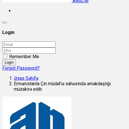
ANSÇM
Login
Remember Me
Login
Forgot Password?
Əsas Səhifə
Ermənistanla Çin müdafiə sahəsində əməkdaşlığı
müzakirə edib