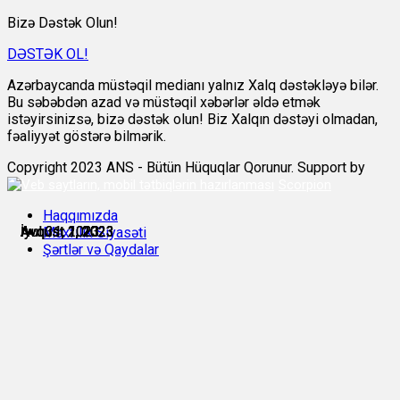
Bizə Dəstək Olun!
DƏSTƏK OL!
Azərbaycanda müstəqil medianı yalnız Xalq dəstəkləyə bilər.
Bu səbəbdən azad və müstəqil xəbərlər əldə etmək
istəyirsinizsə, bizə dəstək olun! Biz Xalqın dəstəyi olmadan,
fəaliyyət göstərə bilmərik.
Copyright 2023 ANS - Bütün Hüquqlar Qorunur. Support by
Scorpion
Haqqımızda
İyul 31, 2023
İyul 31, 2023
Avqust 1, 2023
Avqust 1, 2023
Avqust 1, 2023
Avqust 1, 2023
Məxfilik Siyasəti
Şərtlər və Qaydalar