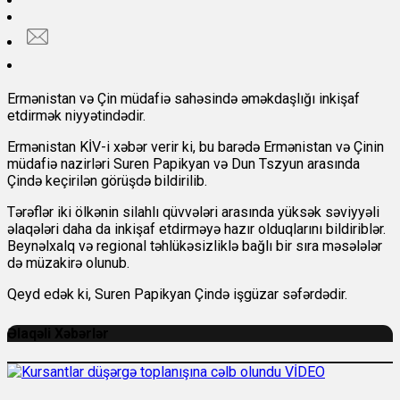
Ermənistan və Çin müdafiə sahəsində əməkdaşlığı inkişaf
etdirmək niyyətindədir.
Ermənistan KİV-i xəbər verir ki, bu barədə Ermənistan və Çinin
müdafiə nazirləri Suren Papikyan və Dun Tszyun arasında
Çində keçirilən görüşdə bildirilib.
Tərəflər iki ölkənin silahlı qüvvələri arasında yüksək səviyyəli
əlaqələri daha da inkişaf etdirməyə hazır olduqlarını bildiriblər.
Beynəlxalq və regional təhlükəsizliklə bağlı bir sıra məsələlər
də müzakirə olunub.
Qeyd edək ki, Suren Papikyan Çində işgüzar səfərdədir.
Əlaqəli Xəbərlər