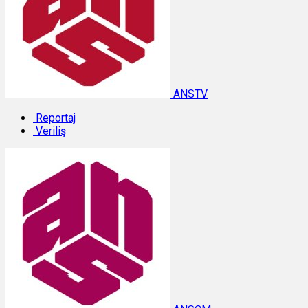
ANSTV
Reportaj
Veriliş