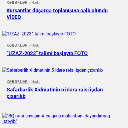
XƏBƏRLƏR
/
Hərbi
Kursantlar düşərgə toplanışına cəlb olundu
VİDEO
XƏBƏRLƏR
/
Hərbi
“UZAZ-2023” təlimi başlayıb FOTO
XƏBƏRLƏR
/
Hərbi
Səfərbərlik Xidmətinin 5 idarə rəisi işdən
çıxarılıb