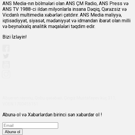
ANS Media-nın bölmələri olan ANS ÇM Radio, ANS Press və
ANS TV 1988-ci ildən milyonlarla insana Dəqiq, Qərəzsiz və
Vicdanlı multimedia xəbərləri çatdırır. ANS Media maliyyə,
iqtisadiyyat, siyasət, mədəniyyət və idmandan ibarət olan milli
və beynəlxalq analitik məqalələri təqdim edir.
Bizi İzləyin!
Abşeron rayonu, Qobu qəsəbəsi, Çingiz Mustafayev küç 311,
VÖEN:1700455151
Abunə ol və Xəbərlərdən birinci sən xəbərdar ol !
Abunə ol