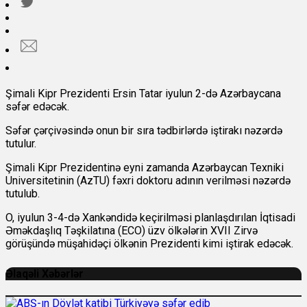
Şimali Kipr Prezidenti Ersin Tatar iyulun 2-də Azərbaycana
səfər edəcək.
Səfər çərçivəsində onun bir sıra tədbirlərdə iştirakı nəzərdə
tutulur.
Şimali Kipr Prezidentinə eyni zamanda Azərbaycan Texniki
Universitetinin (AzTU) fəxri doktoru adının verilməsi nəzərdə
tutulub.
O, iyulun 3-4-də Xankəndidə keçirilməsi planlaşdırılan İqtisadi
Əməkdaşlıq Təşkilatına (ECO) üzv ölkələrin XVII Zirvə
görüşündə müşahidəçi ölkənin Prezidenti kimi iştirak edəcək.
Əlaqəli Xəbərlər