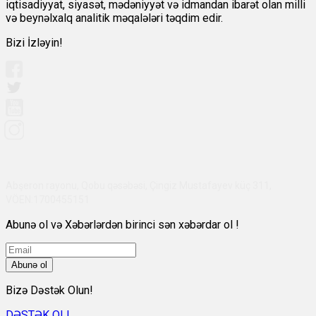
iqtisadiyyat, siyasət, mədəniyyət və idmandan ibarət olan milli
və beynəlxalq analitik məqalələri təqdim edir.
Bizi İzləyin!
Abşeron rayonu, Qobu qəsəbəsi, Çingiz Mustafayev küç 311,
VÖEN:1700455151
Abunə ol və Xəbərlərdən birinci sən xəbərdar ol !
Abunə ol
Bizə Dəstək Olun!
DƏSTƏK OL!