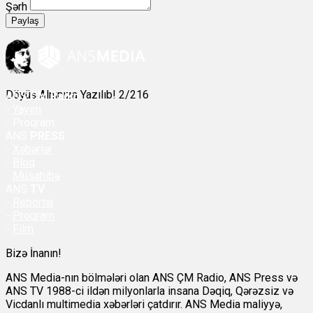
Şərh
Paylaş
Döyüş Alnınıza Yazılıb! 2/216
ANS
ÇM Radio
-
Yayım
- Proqram
ANS
PRESS
-
Xəbərlər
-
Bloq
-
Müsahibə
ANS
TV
-
Reportaj
-
Proqram
-
Film
Bizə İnanın!
ANS Media-nın bölmələri olan ANS ÇM Radio, ANS Press və
ANS TV 1988-ci ildən milyonlarla insana Dəqiq, Qərəzsiz və
Vicdanlı multimedia xəbərləri çatdırır. ANS Media maliyyə,