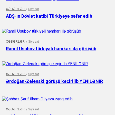
XƏBƏRLƏR
/
Siyasət
ABŞ-ın Dövlət katibi Türkiyəyə səfər edib
XƏBƏRLƏR
/
Siyasət
Ramil Usubov türkiyəli həmkarı ilə görüşüb
XƏBƏRLƏR
/
Siyasət
Ərdoğan-Zelenski görüşü keçirilib YENİLƏNİR
XƏBƏRLƏR
/
Siyasət