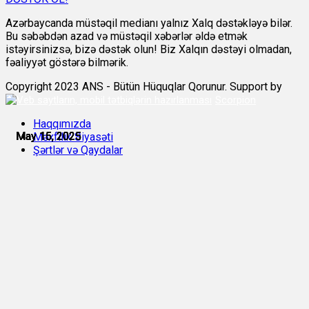
Azərbaycanda müstəqil medianı yalnız Xalq dəstəkləyə bilər.
Bu səbəbdən azad və müstəqil xəbərlər əldə etmək
istəyirsinizsə, bizə dəstək olun! Biz Xalqın dəstəyi olmadan,
fəaliyyət göstərə bilmərik.
Copyright 2023 ANS - Bütün Hüquqlar Qorunur. Support by
Scorpion
Haqqımızda
May 15, 2025
May 15, 2025
May 15, 2025
May 15, 2025
May 15, 2025
May 16, 2025
Məxfilik Siyasəti
Şərtlər və Qaydalar