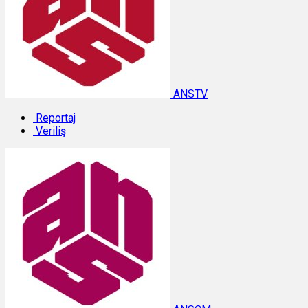
ANSTV
Reportaj
Veriliş