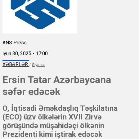
ANS Press
İyun 30, 2025 - 17:00
XƏBƏRLƏR
/
Siyasət
Ersin Tatar Azərbaycana
səfər edəcək
O, İqtisadi Əməkdaşlıq Təşkilatına
(ECO) üzv ölkələrin XVII Zirvə
görüşündə müşahidəçi ölkənin
Prezidenti kimi iştirak edəcək