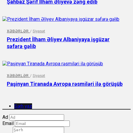
Şahbaz Şərif İlham Əliyevə zəng edib
XƏBƏRLƏR
/
Siyasət
Prezident İlham Əliyev Albaniyaya işgüzar
səfərə gəlib
XƏBƏRLƏR
/
Siyasət
Paşinyan Tiranada Avropa rəsmiləri ilə görüşüb
Şərh yaz
Ad
Email