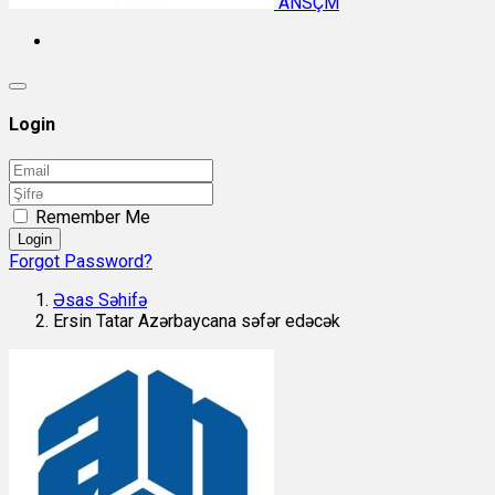
ANSÇM
Login
Remember Me
Login
Forgot Password?
Əsas Səhifə
Ersin Tatar Azərbaycana səfər edəcək