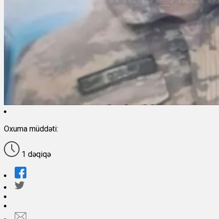
Oxuma müddəti:
1 dəqiqə