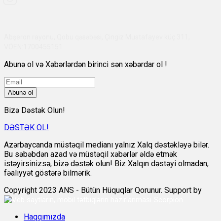
Abşeron rayonu, Qobu qəsəbəsi, Çingiz Mustafayev küç 311,
VÖEN:1700455151
Abunə ol və Xəbərlərdən birinci sən xəbərdar ol !
Abunə ol
Bizə Dəstək Olun!
DƏSTƏK OL!
Azərbaycanda müstəqil medianı yalnız Xalq dəstəkləyə bilər.
Bu səbəbdən azad və müstəqil xəbərlər əldə etmək
istəyirsinizsə, bizə dəstək olun! Biz Xalqın dəstəyi olmadan,
fəaliyyət göstərə bilmərik.
Copyright 2023 ANS - Bütün Hüquqlar Qorunur. Support by
Scorpion
Haqqımızda