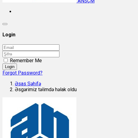
ANSÇM
Login
Remember Me
Login
Forgot Password?
Əsas Səhifə
Əsgərimiz təlimdə həlak oldu