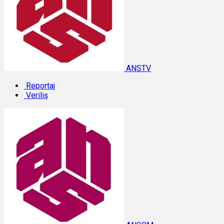
ANSTV
Reportaj
Veriliş