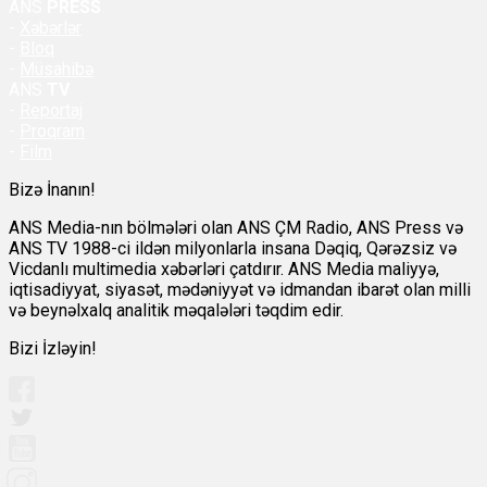
ANS
PRESS
-
Xəbərlər
-
Bloq
-
Müsahibə
ANS
TV
-
Reportaj
-
Proqram
-
Film
Bizə İnanın!
ANS Media-nın bölmələri olan ANS ÇM Radio, ANS Press və
ANS TV 1988-ci ildən milyonlarla insana Dəqiq, Qərəzsiz və
Vicdanlı multimedia xəbərləri çatdırır. ANS Media maliyyə,
iqtisadiyyat, siyasət, mədəniyyət və idmandan ibarət olan milli
və beynəlxalq analitik məqalələri təqdim edir.
Bizi İzləyin!