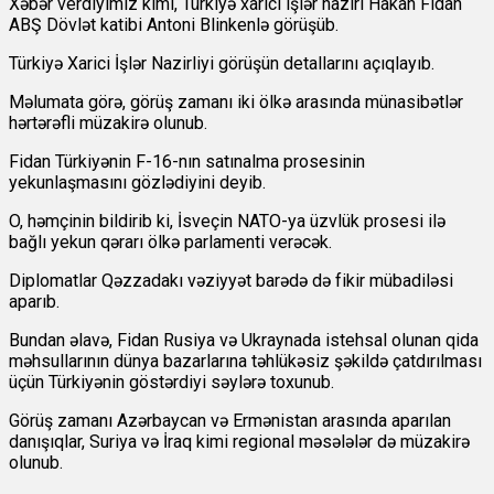
Xəbər verdiyimiz kimi, Türkiyə xarici işlər naziri Hakan Fidan
ABŞ Dövlət katibi Antoni Blinkenlə görüşüb.
Türkiyə Xarici İşlər Nazirliyi görüşün detallarını açıqlayıb.
Məlumata görə, görüş zamanı iki ölkə arasında münasibətlər
hərtərəfli müzakirə olunub.
Fidan Türkiyənin F-16-nın satınalma prosesinin
yekunlaşmasını gözlədiyini deyib.
O, həmçinin bildirib ki, İsveçin NATO-ya üzvlük prosesi ilə
bağlı yekun qərarı ölkə parlamenti verəcək.
Diplomatlar Qəzzadakı vəziyyət barədə də fikir mübadiləsi
aparıb.
Bundan əlavə, Fidan Rusiya və Ukraynada istehsal olunan qida
məhsullarının dünya bazarlarına təhlükəsiz şəkildə çatdırılması
üçün Türkiyənin göstərdiyi səylərə toxunub.
Görüş zamanı Azərbaycan və Ermənistan arasında aparılan
danışıqlar, Suriya və İraq kimi regional məsələlər də müzakirə
olunub.