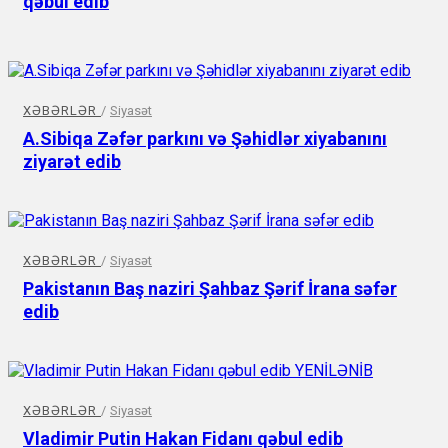
qəbul edib
XƏBƏRLƏR
/
Siyasət
A.Sibiqa Zəfər parkını və Şəhidlər xiyabanını
ziyarət edib
XƏBƏRLƏR
/
Siyasət
Pakistanın Baş naziri Şahbaz Şərif İrana səfər
edib
XƏBƏRLƏR
/
Siyasət
Vladimir Putin Hakan Fidanı qəbul edib