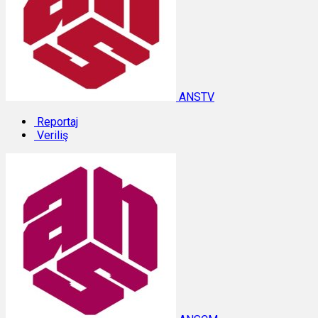
ANSTV
Reportaj
Veriliş