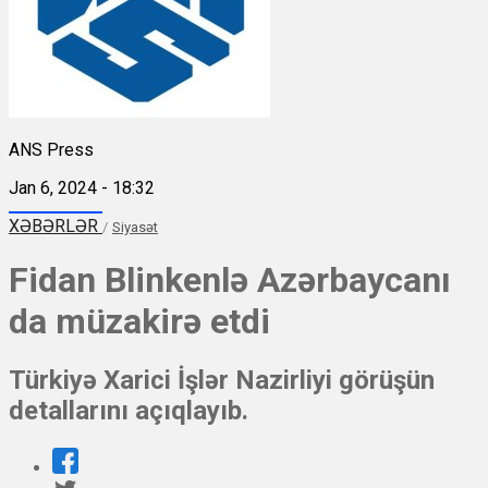
ANS Press
Jan 6, 2024 - 18:32
XƏBƏRLƏR
/
Siyasət
Fidan Blinkenlə Azərbaycanı
da müzakirə etdi
Türkiyə Xarici İşlər Nazirliyi görüşün
detallarını açıqlayıb.