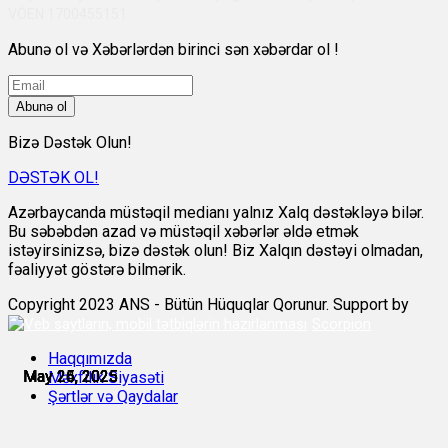
VÖEN:1700455151
Abunə ol və Xəbərlərdən birinci sən xəbərdar ol !
Abunə ol
Bizə Dəstək Olun!
DƏSTƏK OL!
Azərbaycanda müstəqil medianı yalnız Xalq dəstəkləyə bilər.
Bu səbəbdən azad və müstəqil xəbərlər əldə etmək
istəyirsinizsə, bizə dəstək olun! Biz Xalqın dəstəyi olmadan,
fəaliyyət göstərə bilmərik.
Copyright 2023 ANS - Bütün Hüquqlar Qorunur. Support by
Scorpion
Haqqımızda
May 24, 2025
May 25, 2025
May 25, 2025
May 25, 2025
May 26, 2025
May 26, 2025
Məxfilik Siyasəti
Şərtlər və Qaydalar