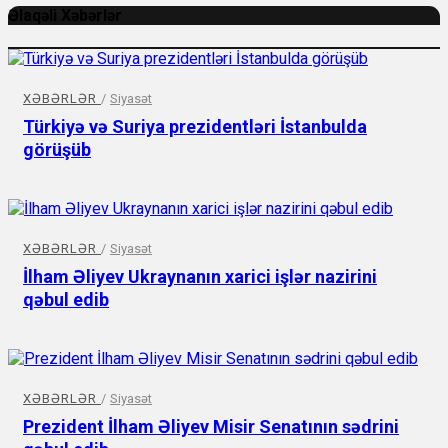
Əlaqəli Xəbərlər
XƏBƏRLƏR
/
Siyasət
Türkiyə və Suriya prezidentləri İstanbulda
görüşüb
XƏBƏRLƏR
/
Siyasət
İlham Əliyev Ukraynanın xarici işlər nazirini
qəbul edib
XƏBƏRLƏR
/
Siyasət
Prezident İlham Əliyev Misir Senatının sədrini