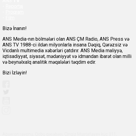
ANS
TV
-
Reportaj
-
Proqram
-
Film
Bizə İnanın!
ANS Media-nın bölmələri olan ANS ÇM Radio, ANS Press və
ANS TV 1988-ci ildən milyonlarla insana Dəqiq, Qərəzsiz və
Vicdanlı multimedia xəbərləri çatdırır. ANS Media maliyyə,
iqtisadiyyat, siyasət, mədəniyyət və idmandan ibarət olan milli
və beynəlxalq analitik məqalələri təqdim edir.
Bizi İzləyin!
Abşeron rayonu, Qobu qəsəbəsi, Çingiz Mustafayev küç 311,