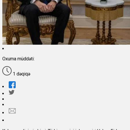
Oxuma müddəti:
1 dəqiqə