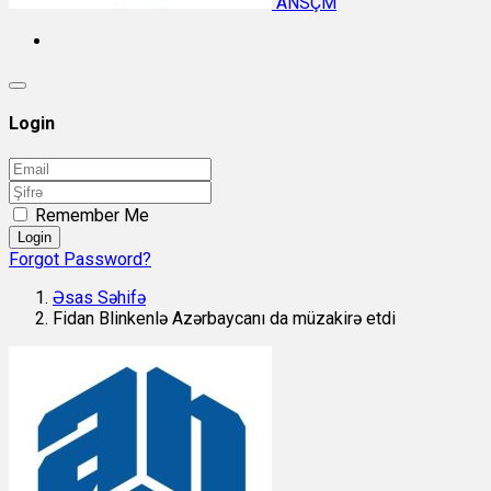
ANSÇM
Login
Remember Me
Login
Forgot Password?
Əsas Səhifə
Fidan Blinkenlə Azərbaycanı da müzakirə etdi