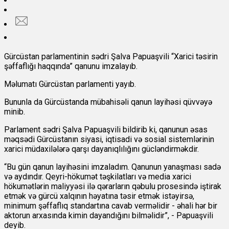
Gürcüstan parlamentinin sədri Şalva Papuaşvili “Xarici təsirin
şəffaflığı haqqında” qanunu imzalayıb.
Məlumatı Gürcüstan parlamenti yayıb.
Bununla da Gürcüstanda mübahisəli qanun layihəsi qüvvəyə
minib.
Parlament sədri Şalva Papuaşvili bildirib ki, qanunun əsas
məqsədi Gürcüstanın siyasi, iqtisadi və sosial sistemlərinin
xarici müdaxilələrə qarşı dayanıqlılığını gücləndirməkdir.
“Bu gün qanun layihəsini imzaladım. Qanunun yanaşması sadə
və aydındır. Qeyri-hökumət təşkilatları və media xarici
hökumətlərin maliyyəsi ilə qərarların qəbulu prosesində iştirak
etmək və gürcü xalqının həyatına təsir etmək istəyirsə,
minimum şəffaflıq standartına cavab verməlidir - əhali hər bir
aktorun arxasında kimin dayandığını bilməlidir”, - Papuaşvili
deyib.