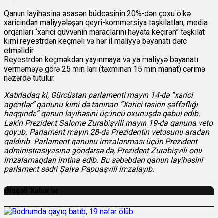
Qanun layihəsinə əsasən büdcəsinin 20%-dən çoxu ölkə
xaricindən maliyyələşən qeyri-kommersiya təşkilatları, media
orqanları “xarici qüvvənin maraqlarını həyata keçirən” təşkilat
kimi reyestrdən keçməli və hər il maliyyə bəyanatı dərc
etməlidir.
Reyestrdən keçməkdən yayınmaya və ya maliyyə bəyanatı
verməməyə görə 25 min lari (təxminən 15 min manat) cərimə
nəzərdə tutulur.
Xatırladaq ki, Gürcüstan parlamenti mayın 14-də “xarici
agentlər” qanunu kimi də tanınan “Xarici təsirin şəffaflığı
haqqında” qanun layihəsini üçüncü oxunuşda qəbul edib.
Lakin Prezident Salome Zurabişvili mayın 19-da qanuna veto
qoyub. Parlament mayın 28-də Prezidentin vetosunu aradan
qaldırıb. Parlament qanunu imzalanması üçün Prezident
administrasiyasına göndərsə də, Prezident Zurabişvili onu
imzalamaqdan imtina edib. Bu səbəbdən qanun layihəsini
parlament sədri Şalva Papuaşvili imzalayıb.
Əlaqəli Xəbərlər