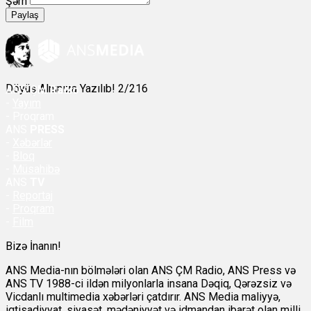
Şərh
Paylaş
Döyüş Alnınıza Yazılıb! 2/216
ANS
ÇM Radio
-
Yayım
- Proqram
ANS
PRESS
-
Xəbərlər
-
Bloq
-
Müsahibə
ANS
TV
-
Reportaj
-
Proqram
-
Film
Bizə İnanın!
ANS Media-nın bölmələri olan ANS ÇM Radio, ANS Press və
ANS TV 1988-ci ildən milyonlarla insana Dəqiq, Qərəzsiz və
Vicdanlı multimedia xəbərləri çatdırır. ANS Media maliyyə,
iqtisadiyyat, siyasət, mədəniyyət və idmandan ibarət olan milli