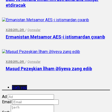
etdirəcək
XƏBƏRLƏR
/
Qonşular
Ermənistan Metsamor AES-i istismardan çıxarıb
XƏBƏRLƏR
/
Qonşular
Məsud Pezeşkian İlham Əliyevə zəng edib
Şərh yaz
Ad
Email