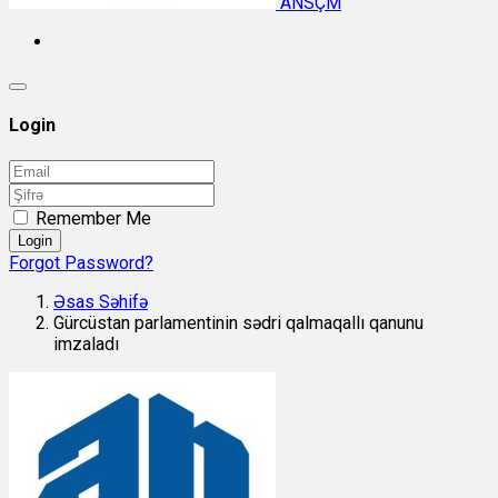
ANSÇM
Login
Remember Me
Login
Forgot Password?
Əsas Səhifə
Gürcüstan parlamentinin sədri qalmaqallı qanunu
imzaladı