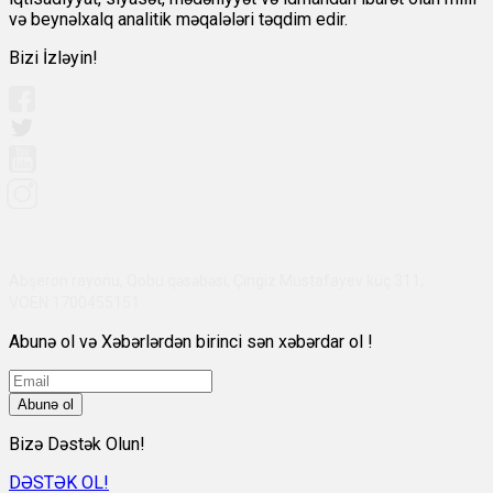
və beynəlxalq analitik məqalələri təqdim edir.
Bizi İzləyin!
Abşeron rayonu, Qobu qəsəbəsi, Çingiz Mustafayev küç 311,
VÖEN:1700455151
Abunə ol və Xəbərlərdən birinci sən xəbərdar ol !
Abunə ol
Bizə Dəstək Olun!
DƏSTƏK OL!