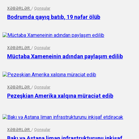
XƏBƏRLƏR
/
Qonşular
Bodrumda qayıq batıb, 19 nəfər ölüb
XƏBƏRLƏR
/
Qonşular
Müctəba Xameneinin adından paylaşım edilib
XƏBƏRLƏR
/
Qonşular
Pezeşkian Amerika xalqına müraciət edib
XƏBƏRLƏR
/
Qonşular
Bakı və Astana liman infrastrukturunu inkişaf