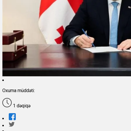
Oxuma müddəti:
1 dəqiqə