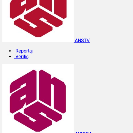
ANSTV
Reportaj
Veriliş