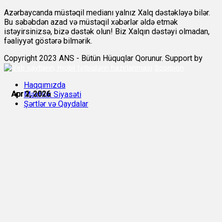
Azərbaycanda müstəqil medianı yalnız Xalq dəstəkləyə bilər.
Bu səbəbdən azad və müstəqil xəbərlər əldə etmək
istəyirsinizsə, bizə dəstək olun! Biz Xalqın dəstəyi olmadan,
fəaliyyət göstərə bilmərik.
Copyright 2023 ANS - Bütün Hüquqlar Qorunur. Support by
Scorpion
Haqqımızda
Apr 1, 2026
Apr 1, 2026
Apr 1, 2026
Apr 2, 2026
Apr 2, 2026
Apr 2, 2026
Məxfilik Siyasəti
Şərtlər və Qaydalar