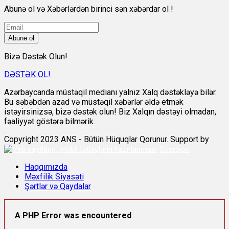
Abunə ol və Xəbərlərdən birinci sən xəbərdar ol !
Abunə ol
Bizə Dəstək Olun!
DƏSTƏK OL!
Azərbaycanda müstəqil medianı yalnız Xalq dəstəkləyə bilər.
Bu səbəbdən azad və müstəqil xəbərlər əldə etmək
istəyirsinizsə, bizə dəstək olun! Biz Xalqın dəstəyi olmadan,
fəaliyyət göstərə bilmərik.
Copyright 2023 ANS - Bütün Hüquqlar Qorunur. Support by
Scorpion
Haqqımızda
Məxfilik Siyasəti
Şərtlər və Qaydalar
A PHP Error was encountered