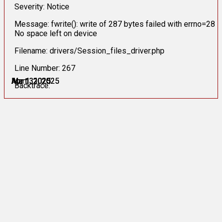
Severity: Notice
Message: fwrite(): write of 287 bytes failed with errno=28
No space left on device
Filename: drivers/Session_files_driver.php
Line Number: 267
Mart 31, 2025
Mart 31, 2025
Apr 1, 2025
Apr 1, 2025
Apr 1, 2025
Apr 1, 2025
Backtrace: