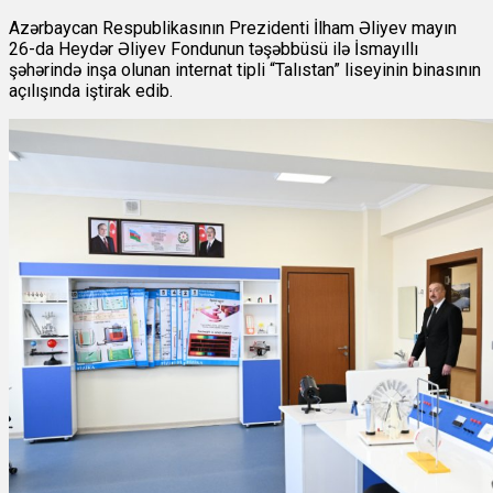
Azərbaycan Respublikasının Prezidenti İlham Əliyev mayın
26-da Heydər Əliyev Fondunun təşəbbüsü ilə İsmayıllı
şəhərində inşa olunan internat tipli “Talıstan” liseyinin binasının
açılışında iştirak edib.