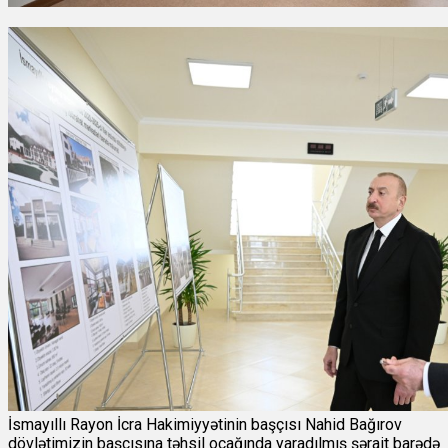
İsmayıllı Rayon İcra Hakimiyyətinin başçısı Nahid Bağırov
dövlətimizin başçısına təhsil ocağında yaradılmış şərait barədə