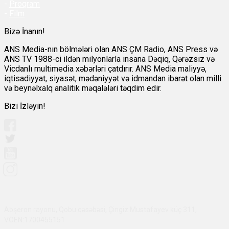
-
Proqram
-
Film
Bizə İnanın!
ANS Media-nın bölmələri olan ANS ÇM Radio, ANS Press və
ANS TV 1988-ci ildən milyonlarla insana Dəqiq, Qərəzsiz və
Vicdanlı multimedia xəbərləri çatdırır. ANS Media maliyyə,
iqtisadiyyat, siyasət, mədəniyyət və idmandan ibarət olan milli
və beynəlxalq analitik məqalələri təqdim edir.
Bizi İzləyin!
Abşeron rayonu, Qobu qəsəbəsi, Çingiz Mustafayev küç 311,
VÖEN:1700455151