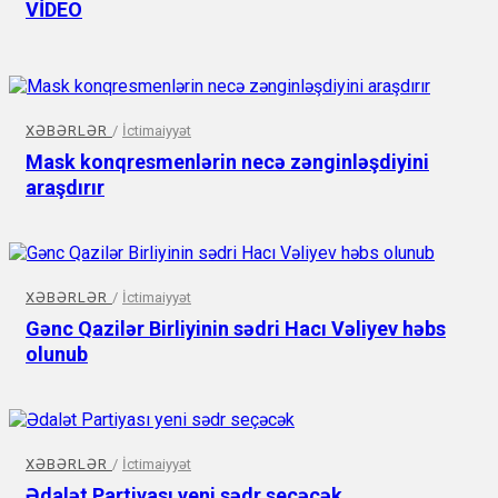
VİDEO
XƏBƏRLƏR
/
İctimaiyyət
Mask konqresmenlərin necə zənginləşdiyini
araşdırır
XƏBƏRLƏR
/
İctimaiyyət
Gənc Qazilər Birliyinin sədri Hacı Vəliyev həbs
olunub
XƏBƏRLƏR
/
İctimaiyyət
Ədalət Partiyası yeni sədr seçəcək