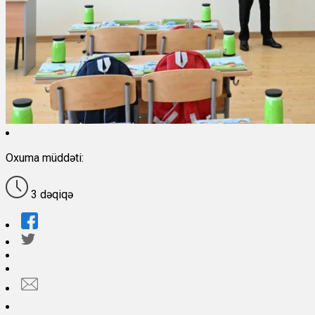
Oxuma müddəti:
3 dəqiqə