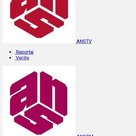
ANSTV
Reportaj
Veriliş