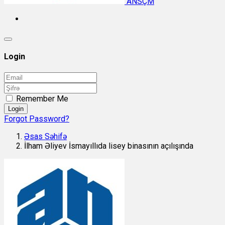
ANSÇM
Login
Remember Me
Login
Forgot Password?
Əsas Səhifə
İlham Əliyev İsmayıllıda lisey binasının açılışında