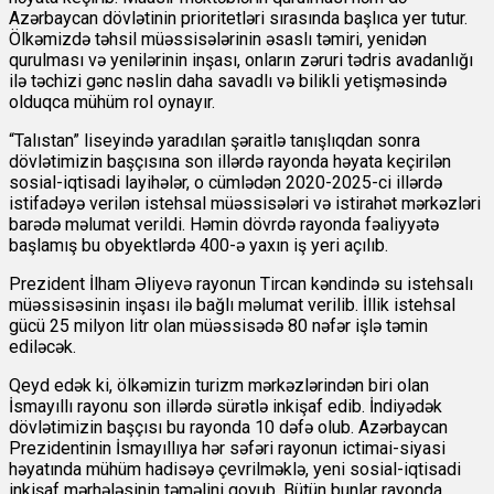
Azərbaycan dövlətinin prioritetləri sırasında başlıca yer tutur.
Ölkəmizdə təhsil müəssisələrinin əsaslı təmiri, yenidən
qurulması və yenilərinin inşası, onların zəruri tədris avadanlığı
ilə təchizi gənc nəslin daha savadlı və bilikli yetişməsində
olduqca mühüm rol oynayır.
“Talıstan” liseyində yaradılan şəraitlə tanışlıqdan sonra
dövlətimizin başçısına son illərdə rayonda həyata keçirilən
sosial-iqtisadi layihələr, o cümlədən 2020-2025-ci illərdə
istifadəyə verilən istehsal müəssisələri və istirahət mərkəzləri
barədə məlumat verildi. Həmin dövrdə rayonda fəaliyyətə
başlamış bu obyektlərdə 400-ə yaxın iş yeri açılıb.
Prezident İlham Əliyevə rayonun Tircan kəndində su istehsalı
müəssisəsinin inşası ilə bağlı məlumat verilib. İllik istehsal
gücü 25 milyon litr olan müəssisədə 80 nəfər işlə təmin
ediləcək.
Qeyd edək ki, ölkəmizin turizm mərkəzlərindən biri olan
İsmayıllı rayonu son illərdə sürətlə inkişaf edib. İndiyədək
dövlətimizin başçısı bu rayonda 10 dəfə olub. Azərbaycan
Prezidentinin İsmayıllıya hər səfəri rayonun ictimai-siyasi
həyatında mühüm hadisəyə çevrilməklə, yeni sosial-iqtisadi
inkişaf mərhələsinin təməlini qoyub. Bütün bunlar rayonda