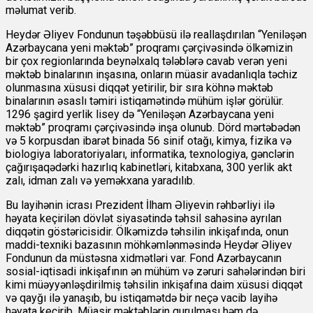
məlumat verib.
Heydər Əliyev Fondunun təşəbbüsü ilə reallaşdırılan “Yeniləşən
Azərbaycana yeni məktəb” proqramı çərçivəsində ölkəmizin
bir çox regionlarında beynəlxalq tələblərə cavab verən yeni
məktəb binalarının inşasına, onların müasir avadanlıqla təchiz
olunmasına xüsusi diqqət yetirilir, bir sıra köhnə məktəb
binalarının əsaslı təmiri istiqamətində mühüm işlər görülür.
1296 şagird yerlik lisey də “Yeniləşən Azərbaycana yeni
məktəb” proqramı çərçivəsində inşa olunub. Dörd mərtəbədən
və 5 korpusdan ibarət binada 56 sinif otağı, kimya, fizika və
biologiya laboratoriyaları, informatika, texnologiya, gənclərin
çağırışaqədərki hazırlıq kabinetləri, kitabxana, 300 yerlik akt
zalı, idman zalı və yeməkxana yaradılıb.
Bu layihənin icrası Prezident İlham Əliyevin rəhbərliyi ilə
həyata keçirilən dövlət siyasətində təhsil sahəsinə ayrılan
diqqətin göstəricisidir. Ölkəmizdə təhsilin inkişafında, onun
maddi-texniki bazasının möhkəmlənməsində Heydər Əliyev
Fondunun da müstəsna xidmətləri var. Fond Azərbaycanın
sosial-iqtisadi inkişafının ən mühüm və zəruri sahələrindən biri
kimi müəyyənləşdirilmiş təhsilin inkişafına daim xüsusi diqqət
və qayğı ilə yanaşıb, bu istiqamətdə bir neçə vacib layihə
həyata keçirib. Müasir məktəblərin qurulması həm də