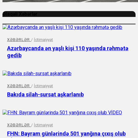
Əlaqəli Xəbərlər
XƏBƏRLƏR
/
İctimaiyyət
Azərbaycanda ən yaşlı kişi 110 yaşında rəhmətə
gedib
XƏBƏRLƏR
/
İctimaiyyət
Bakıda silah-sursat aşkarlanıb
XƏBƏRLƏR
/
İctimaiyyət
FHN: Bayram günlərində 501 yanğına çıxış olub