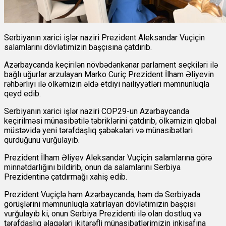
Serbiyanın xarici işlər naziri Prezident Aleksandar Vuçiçin
salamlarını dövlətimizin başçısına çatdırıb.
Azərbaycanda keçirilən növbədənkənar parlament seçkiləri ilə
bağlı uğurlar arzulayan Marko Curiç Prezident İlham Əliyevin
rəhbərliyi ilə ölkəmizin əldə etdiyi nailiyyətləri məmnunluqla
qeyd edib.
Serbiyanın xarici işlər naziri COP29-un Azərbaycanda
keçirilməsi münasibətilə təbriklərini çatdırıb, ölkəmizin qlobal
müstəvidə yeni tərəfdaşlıq şəbəkələri və münasibətləri
qurduğunu vurğulayıb.
Prezident İlham Əliyev Aleksandar Vuçiçin salamlarına görə
minnətdarlığını bildirib, onun da salamlarını Serbiya
Prezidentinə çatdırmağı xahiş edib.
Prezident Vuçiçlə həm Azərbaycanda, həm də Serbiyada
görüşlərini məmnunluqla xatırlayan dövlətimizin başçısı
vurğulayıb ki, onun Serbiya Prezidenti ilə olan dostluq və
tərəfdaşlıq əlaqələri ikitərəfli münasibətlərimizin inkişafına