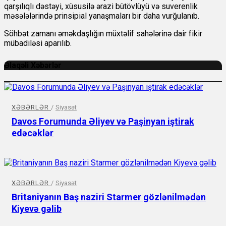
qarşılıqlı dəstəyi, xüsusilə ərazi bütövlüyü və suverenlik
məsələlərində prinsipial yanaşmaları bir daha vurğulanıb.
Söhbət zamanı əməkdaşlığın müxtəlif sahələrinə dair fikir
mübadiləsi aparılıb.
Əlaqəli Xəbərlər
XƏBƏRLƏR
/
Siyasət
Davos Forumunda Əliyev və Paşinyan iştirak
edəcəklər
XƏBƏRLƏR
/
Siyasət
Britaniyanın Baş naziri Starmer gözlənilmədən
Kiyevə gəlib