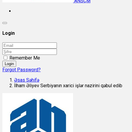
ANSÇM
Login
Remember Me
Login
Forgot Password?
Əsas Səhifə
İlham Əliyev Serbiyanın xarici işlər nazirini qəbul edib