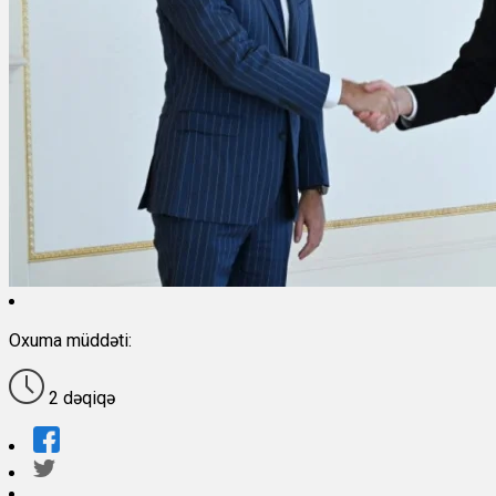
Oxuma müddəti:
2 dəqiqə