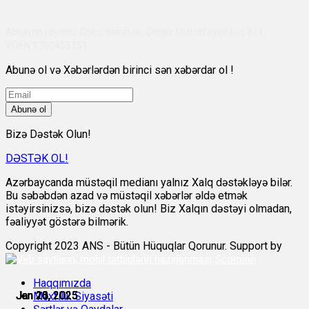
Abşeron rayonu, Qobu qəsəbəsi, Çingiz Mustafayev küç 311,
VÖEN:1700455151
Abunə ol və Xəbərlərdən birinci sən xəbərdar ol !
Abunə ol
Bizə Dəstək Olun!
DƏSTƏK OL!
Azərbaycanda müstəqil medianı yalnız Xalq dəstəkləyə bilər.
Bu səbəbdən azad və müstəqil xəbərlər əldə etmək
istəyirsinizsə, bizə dəstək olun! Biz Xalqın dəstəyi olmadan,
fəaliyyət göstərə bilmərik.
Copyright 2023 ANS - Bütün Hüquqlar Qorunur. Support by
Scorpion
Haqqımızda
Jan 16, 2025
Jan 16, 2025
Jan 20, 2025
Jan 20, 2025
Jan 20, 2025
Jan 21, 2025
Məxfilik Siyasəti