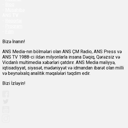
-
Bloq
-
Müsahibə
ANS
TV
-
Reportaj
-
Proqram
-
Film
Bizə İnanın!
ANS Media-nın bölmələri olan ANS ÇM Radio, ANS Press və
ANS TV 1988-ci ildən milyonlarla insana Dəqiq, Qərəzsiz və
Vicdanlı multimedia xəbərləri çatdırır. ANS Media maliyyə,
iqtisadiyyat, siyasət, mədəniyyət və idmandan ibarət olan milli
və beynəlxalq analitik məqalələri təqdim edir.
Bizi İzləyin!