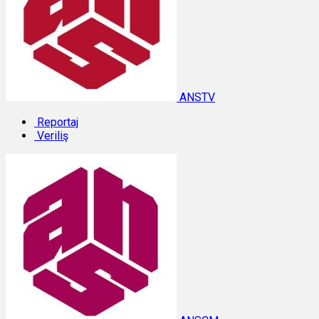
ANSTV
Reportaj
Veriliş