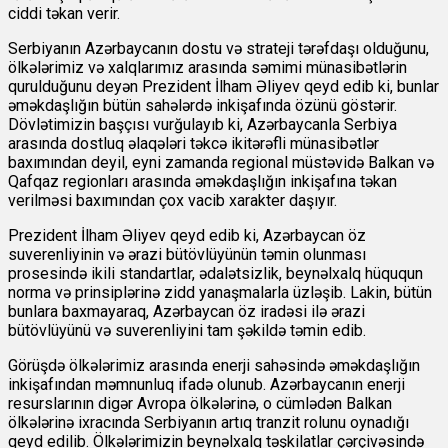
ciddi təkan verir.
Serbiyanın Azərbaycanın dostu və strateji tərəfdaşı olduğunu,
ölkələrimiz və xalqlarımız arasında səmimi münasibətlərin
qurulduğunu deyən Prezident İlham Əliyev qeyd edib ki, bunlar
əməkdaşlığın bütün sahələrdə inkişafında özünü göstərir.
Dövlətimizin başçısı vurğulayıb ki, Azərbaycanla Serbiya
arasında dostluq əlaqələri təkcə ikitərəfli münasibətlər
baxımından deyil, eyni zamanda regional müstəvidə Balkan və
Qafqaz regionları arasında əməkdaşlığın inkişafına təkan
verilməsi baxımından çox vacib xarakter daşıyır.
Prezident İlham Əliyev qeyd edib ki, Azərbaycan öz
suverenliyinin və ərazi bütövlüyünün təmin olunması
prosesində ikili standartlar, ədalətsizlik, beynəlxalq hüququn
norma və prinsiplərinə zidd yanaşmalarla üzləşib. Lakin, bütün
bunlara baxmayaraq, Azərbaycan öz iradəsi ilə ərazi
bütövlüyünü və suverenliyini tam şəkildə təmin edib.
Görüşdə ölkələrimiz arasında enerji sahəsində əməkdaşlığın
inkişafından məmnunluq ifadə olunub. Azərbaycanın enerji
resurslarının digər Avropa ölkələrinə, o cümlədən Balkan
ölkələrinə ixracında Serbiyanın artıq tranzit rolunu oynadığı
qeyd edilib. Ölkələrimizin beynəlxalq təşkilatlar çərçivəsində