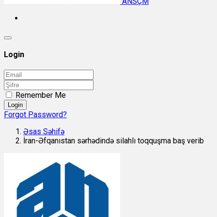
ANSÇM
Login
Remember Me
Login
Forgot Password?
Əsas Səhifə
İran-Əfqanıstan sərhədində silahlı toqquşma baş verib