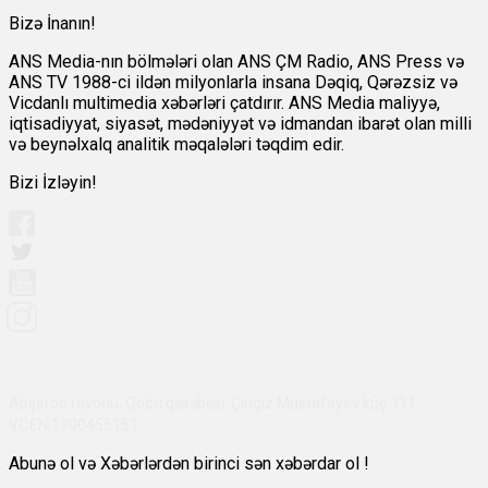
Bizə İnanın!
ANS Media-nın bölmələri olan ANS ÇM Radio, ANS Press və
ANS TV 1988-ci ildən milyonlarla insana Dəqiq, Qərəzsiz və
Vicdanlı multimedia xəbərləri çatdırır. ANS Media maliyyə,
iqtisadiyyat, siyasət, mədəniyyət və idmandan ibarət olan milli
və beynəlxalq analitik məqalələri təqdim edir.
Bizi İzləyin!
Abşeron rayonu, Qobu qəsəbəsi, Çingiz Mustafayev küç 311,
VÖEN:1700455151
Abunə ol və Xəbərlərdən birinci sən xəbərdar ol !