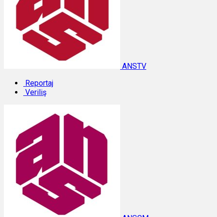
ANSTV
Reportaj
Veriliş