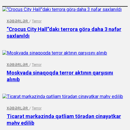
XƏBƏRLƏR
/
Terror
“Crocus City Hall”dakı terrora görə daha 3 nəfər
saxlanıldı
XƏBƏRLƏR
/
Terror
Moskvada sinaqoqda terror aktının qarşısını
alınıb
XƏBƏRLƏR
/
Terror
Ticarət mərkəzində qətliam törədən cinayətkar
məhv edilib