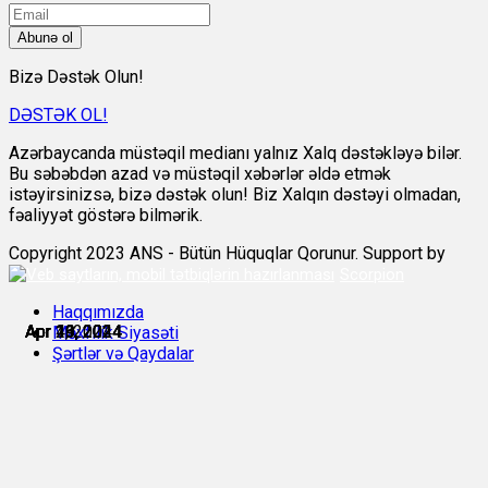
Abunə ol
Bizə Dəstək Olun!
DƏSTƏK OL!
Azərbaycanda müstəqil medianı yalnız Xalq dəstəkləyə bilər.
Bu səbəbdən azad və müstəqil xəbərlər əldə etmək
istəyirsinizsə, bizə dəstək olun! Biz Xalqın dəstəyi olmadan,
fəaliyyət göstərə bilmərik.
Copyright 2023 ANS - Bütün Hüquqlar Qorunur. Support by
Scorpion
Haqqımızda
Apr 4, 2024
Apr 11, 2024
Apr 13, 2024
Apr 19, 2024
Apr 19, 2024
Apr 26, 2024
Məxfilik Siyasəti
Şərtlər və Qaydalar