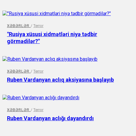
XƏBƏRLƏR
/
Terror
"Rusiya xüsusi xidmətləri niyə tədbir
görmədilər?"
XƏBƏRLƏR
/
Terror
Ruben Vardanyan aclıq aksiyasına başlayıb
XƏBƏRLƏR
/
Terror
Ruben Vardanyan aclığı dayandırdı