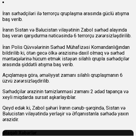
İran sərhədçiləri ilə terrorçu qruplaşma arasında güclü atışma
baş verib.
İranın Sistan və Bəlucistan vilayətinin Zabol sərhəd alayında
baş verən qarşıdurma nəticəsində 6 terrorçu zərərsizləşdirilib.
İran Polis Qüvvələrinin Sərhəd Mühafizəsi Komandanlığından
bildirilib ki, ötən gecə ölkə ərazisinə daxil olmaq və sərhəd
məntəqələrinə hücum etmək istəyən silahlı qrupla sərhədçilər
arasında şiddətli atışma baş verib.
Açıqlamaya görə, əməliyyat zamanı silahlı qruplaşmanın 6
üzvü zərərsizləşdirilib.
Sərhədçilər ərazinin təmizlənməsi zamanı 2 ədəd tapança və
xeyli miqdarda sursat aşkarlayıblar.
Qeyd edək ki, Zabol şəhəri İranın cənub-şərqində, Sistan və
Bəlucistan vilayətində yerləşir və Əfqanıstanla sərhədə yaxın
ərazidir.
Əlaqəli Xəbərlər