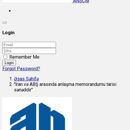
ANSÇM
Login
Remember Me
Login
Forgot Password?
Əsas Səhifə
"İran və ABŞ arasında anlaşma memorandumu tarixi
sənəddir"