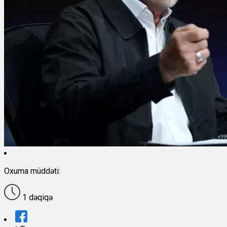
Oxuma müddəti:
1 dəqiqə