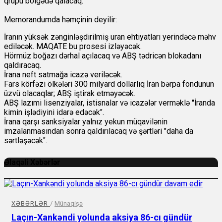
qrupu bölgədə qalacaq.
Memorandumda həmçinin deyilir:
İranın yüksək zənginləşdirilmiş uran ehtiyatları yerindəcə məhv
ediləcək. MAQATE bu prosesi izləyəcək.
Hörmüz boğazı dərhal açılacaq və ABŞ tədricən blokadanı
qaldıracaq.
İrana neft satmağa icazə veriləcək.
Fars körfəzi ölkələri 300 milyard dollarlıq İran bərpa fondunun
üzvü olacaqlar; ABŞ iştirak etməyəcək.
ABŞ lazımi lisenziyalar, istisnalar və icazələr verməklə "İranda
kimin işlədiyini idarə edəcək".
İrana qarşı sanksiyalar yalnız yekun müqavilənin
imzalanmasından sonra qaldırılacaq və şərtləri "daha da
sərtləşəcək".
Əlaqəli Xəbərlər
XƏBƏRLƏR
/
Münaqişə
Laçın-Xankəndi yolunda aksiya 86-cı gündür