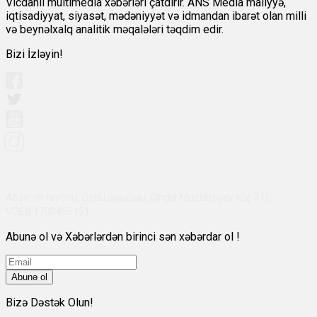
Vicdanlı multimedia xəbərləri çatdırır. ANS Media maliyyə,
iqtisadiyyat, siyasət, mədəniyyət və idmandan ibarət olan milli
və beynəlxalq analitik məqalələri təqdim edir.
Bizi İzləyin!
Abşeron rayonu, Qobu qəsəbəsi, Çingiz Mustafayev küç 311,
VÖEN:1700455151
Abunə ol və Xəbərlərdən birinci sən xəbərdar ol !
Abunə ol
Bizə Dəstək Olun!