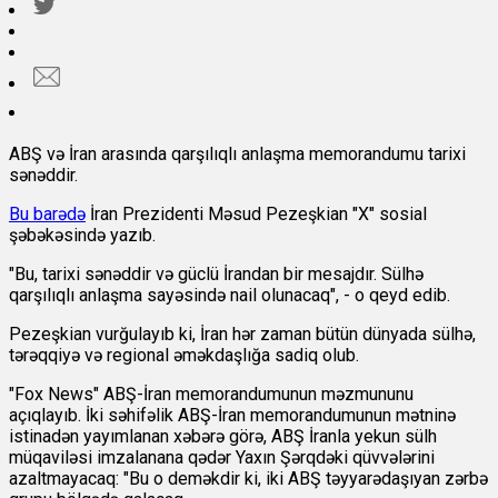
ABŞ və İran arasında qarşılıqlı anlaşma memorandumu tarixi
sənəddir.
Bu barədə
İran Prezidenti Məsud Pezeşkian "X" sosial
şəbəkəsində yazıb.
"Bu, tarixi sənəddir və güclü İrandan bir mesajdır. Sülhə
qarşılıqlı anlaşma sayəsində nail olunacaq", - o qeyd edib.
Pezeşkian vurğulayıb ki, İran hər zaman bütün dünyada sülhə,
tərəqqiyə və regional əməkdaşlığa sadiq olub.
"Fox News" ABŞ-İran memorandumunun məzmununu
açıqlayıb. İki səhifəlik ABŞ-İran memorandumunun mətninə
istinadən yayımlanan xəbərə görə, ABŞ İranla yekun sülh
müqaviləsi imzalanana qədər Yaxın Şərqdəki qüvvələrini
azaltmayacaq: "Bu o deməkdir ki, iki ABŞ təyyarədaşıyan zərbə