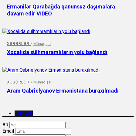
Ermənilər Qarabağda qanunsuz daşımalara
davam edir VİDEO
XƏBƏRLƏR
/
Münaqişə
Xocalıda sülhməramlıların yolu bağlandı
XƏBƏRLƏR
/
Münaqişə
Aram Qabrielyanov Ermənistana buraxılmadı
Şərh yaz
Ad
Email