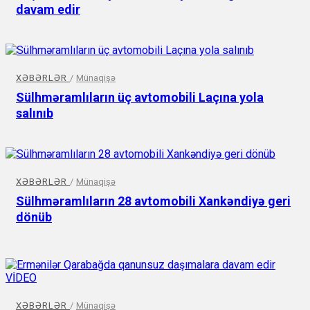
davam edir
XƏBƏRLƏR
/
Münaqişə
Sülhməramlıların üç avtomobili Laçına yola
salınıb
XƏBƏRLƏR
/
Münaqişə
Sülhməramlıların 28 avtomobili Xankəndiyə geri
dönüb
XƏBƏRLƏR
/
Münaqişə