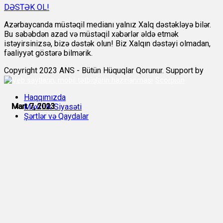
DƏSTƏK OL!
Azərbaycanda müstəqil medianı yalnız Xalq dəstəkləyə bilər.
Bu səbəbdən azad və müstəqil xəbərlər əldə etmək
istəyirsinizsə, bizə dəstək olun! Biz Xalqın dəstəyi olmadan,
fəaliyyət göstərə bilmərik.
Copyright 2023 ANS - Bütün Hüquqlar Qorunur. Support by
Scorpion
Haqqımızda
Mart 7, 2023
Mart 7, 2023
Mart 7, 2023
Mart 7, 2023
Mart 7, 2023
Mart 7, 2023
Məxfilik Siyasəti
Şərtlər və Qaydalar