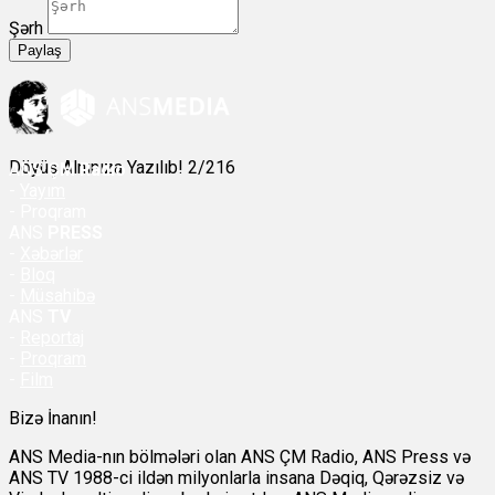
Şərh
Paylaş
Döyüş Alnınıza Yazılıb! 2/216
ANS
ÇM Radio
-
Yayım
- Proqram
ANS
PRESS
-
Xəbərlər
-
Bloq
-
Müsahibə
ANS
TV
-
Reportaj
-
Proqram
-
Film
Bizə İnanın!
ANS Media-nın bölmələri olan ANS ÇM Radio, ANS Press və
ANS TV 1988-ci ildən milyonlarla insana Dəqiq, Qərəzsiz və