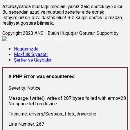
Azərbaycanda müstəqil medianı yalnız Xalq dəstəkləyə bilər.
Bu səbəbdən azad və müstəqil xəbərlər əldə etmək
istəyirsinizsə, bizə dəstək olun! Biz Xalqın dəstəyi olmadan,
fəaliyyət göstərə bilmərik.
Copyright 2023 ANS - Bütün Hüquqlar Qorunur. Support by
Scorpion
Haqqımızda
Məxfilik Siyasəti
Şərtlər və Qaydalar
A PHP Error was encountered
Severity: Notice
Message: fwrite(): write of 287 bytes failed with errno=28
No space left on device
Filename: drivers/Session_files_driver.php
Line Number: 267