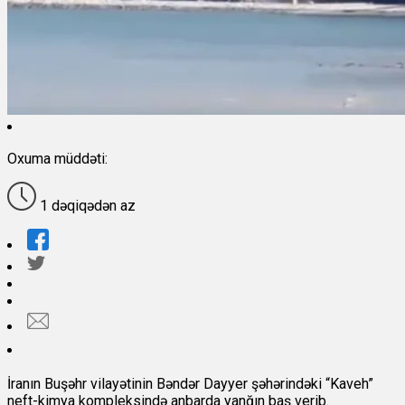
Oxuma müddəti:
1 dəqiqədən az
İranın Buşəhr vilayətinin Bəndər Dayyer şəhərindəki “Kaveh”
neft-kimya kompleksində anbarda yanğın baş verib.