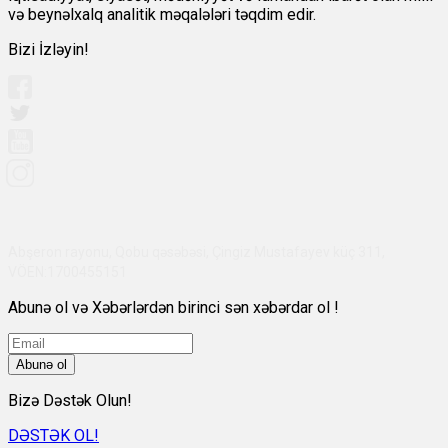
və beynəlxalq analitik məqalələri təqdim edir.
Bizi İzləyin!
Abşeron rayonu, Qobu qəsəbəsi, Çingiz Mustafayev küç 311,
VÖEN:1700455151
Abunə ol və Xəbərlərdən birinci sən xəbərdar ol !
Abunə ol
Bizə Dəstək Olun!
DƏSTƏK OL!