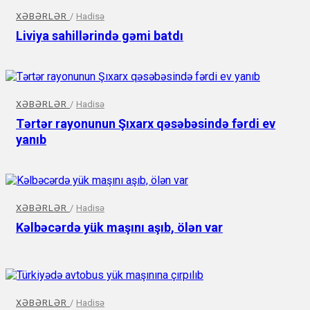
XƏBƏRLƏR
/
Hadisə
Liviya sahillərində gəmi batdı
XƏBƏRLƏR
/
Hadisə
Tərtər rayonunun Şıxarx qəsəbəsində fərdi ev
yanıb
XƏBƏRLƏR
/
Hadisə
Kəlbəcərdə yük maşını aşıb, ölən var
XƏBƏRLƏR
/
Hadisə