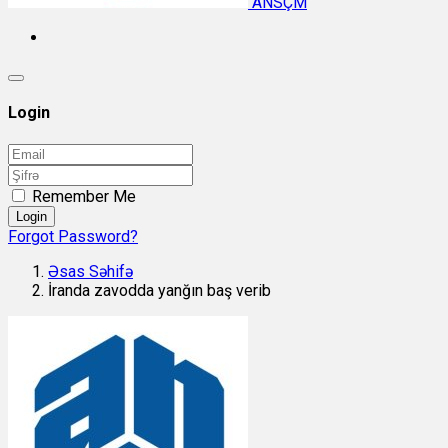
ANSÇM
Login
Remember Me
Login
Forgot Password?
Əsas Səhifə
İranda zavodda yanğın baş verib