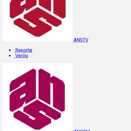
ANSTV
Reportaj
Veriliş