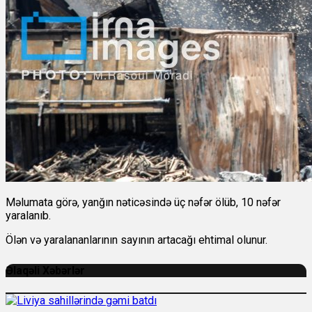
Məlumata görə, yanğın nəticəsində üç nəfər ölüb, 10 nəfər
yaralanıb.
Ölən və yaralananlarının sayının artacağı ehtimal olunur.
Əlaqəli Xəbərlər