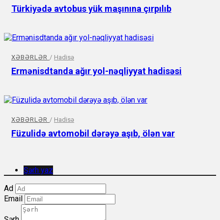
Türkiyədə avtobus yük maşınına çırpılıb
XƏBƏRLƏR
/
Hadisə
Ermənisdtanda ağır yol-nəqliyyat hadisəsi
XƏBƏRLƏR
/
Hadisə
Füzulidə avtomobil dərəyə aşıb, ölən var
Şərh yaz
Ad
Email
Şərh