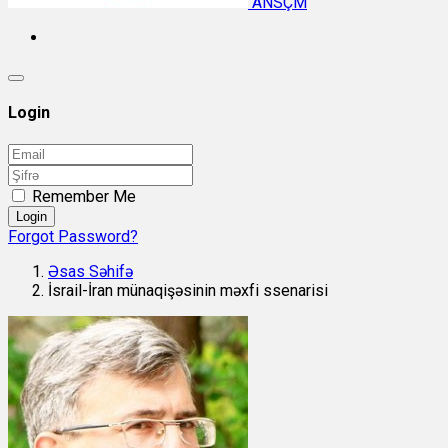
ANSÇM
Login
Remember Me
Login
Forgot Password?
Əsas Səhifə
İsrail-İran münaqişəsinin məxfi ssenarisi