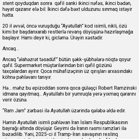
stent qoyduqdan sonra qəfil sanki ikinci nəfəs, ikinci bədən,
həyat qazanır elə bil. İkinci dəfə bəxt ulduzunu sınmaq istəyir
hətta.
20 il əvvəl, öncə vuruşduğu “Ayətullah” kod isimli, nikli, özü
kimi bir başdanxarab restlerlə revanş döyüşünə hazırlaşmağa
başlayır. Hamı deyir ki, gicləmə. Ürəyin xəstədir.
Ancaq…
Ancaq “əlahəzrət təsadüf” bütün şəkk-şübhələrə nöqtə qoyur
qəfil. Supermarket müştərilərindən biri qəfil gözünü
taxçalardan ayırır. Qoca mühafizəçinin üz qırışları arxasındakı
köhnə pəhləvanı tanıyır.
Hə… məhz bu epizoddan sonra qoca güləşçi Robert Ramzinski
idmana qayıtmaq... Ayətullahı bir yumruqla yerə yıxmaq qərarını
verir özünə.
“Ram Jam” zərbəsi ilə Ayətullah üzərində qələbə əldə edir.
Həmin Ayətullah isimli pəhləvan İran İslam Respublikasının
bayrağı altında döyüşür. Geyimi də İranın rəsmi rəmzləri ilə
bəzədilib. Yəni, 2025-ci il Tramp-İran savaşının reslinq