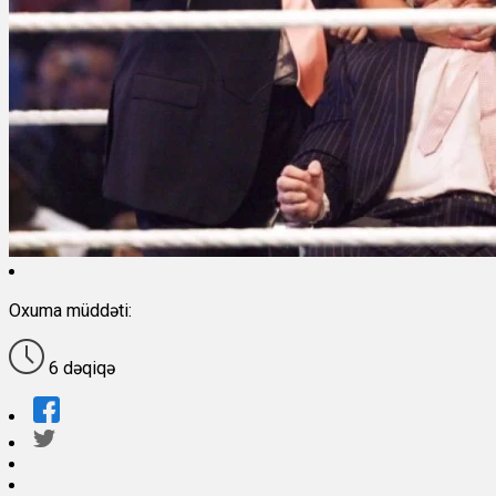
Oxuma müddəti:
6 dəqiqə