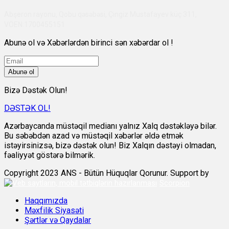
Abşeron rayonu, Qobu qəsəbəsi, Çingiz Mustafayev küç 311,
VÖEN:1700455151
Abunə ol və Xəbərlərdən birinci sən xəbərdar ol !
Abunə ol
Bizə Dəstək Olun!
DƏSTƏK OL!
Azərbaycanda müstəqil medianı yalnız Xalq dəstəkləyə bilər.
Bu səbəbdən azad və müstəqil xəbərlər əldə etmək
istəyirsinizsə, bizə dəstək olun! Biz Xalqın dəstəyi olmadan,
fəaliyyət göstərə bilmərik.
Copyright 2023 ANS - Bütün Hüquqlar Qorunur. Support by
Scorpion
Haqqımızda
Məxfilik Siyasəti
Şərtlər və Qaydalar