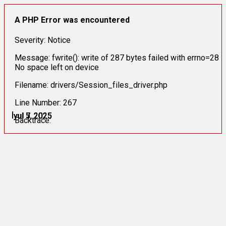
A PHP Error was encountered
Severity: Notice
Message: fwrite(): write of 287 bytes failed with errno=28
No space left on device
Filename: drivers/Session_files_driver.php
Line Number: 267
İyul 5, 2025
İyul 5, 2025
İyul 5, 2025
İyul 7, 2025
İyul 7, 2025
İyul 7, 2025
Backtrace: