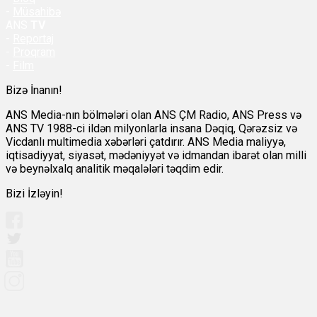
-
Müsahibə
ANS
TV
-
Reportaj
-
Proqram
-
Film
Bizə İnanın!
ANS Media-nın bölmələri olan ANS ÇM Radio, ANS Press və
ANS TV 1988-ci ildən milyonlarla insana Dəqiq, Qərəzsiz və
Vicdanlı multimedia xəbərləri çatdırır. ANS Media maliyyə,
iqtisadiyyat, siyasət, mədəniyyət və idmandan ibarət olan milli
və beynəlxalq analitik məqalələri təqdim edir.
Bizi İzləyin!