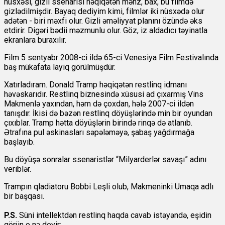
nüsxəsi, gizli ssenarisi həqiqətən məhz, bax, bu filmdə
gizlədilmişdir. Bayaq dediyim kimi, filmlər iki nüsxədə olur
adətən - biri məxfi olur. Gizli əməliyyat planını özündə əks
etdirir. Digəri bədii məzmunlu olur. Göz, iz aldadıcı təyinatla
ekranlara buraxılır.
Film 5 sentyabr 2008-ci ildə 65-ci Venesiya Film Festivalında
baş mükafata layiq görülmüşdür.
Xatırladıram. Donald Tramp həqiqətən restlinq idmanı
həvəskarıdır. Restlinq biznesində xüsusi ad çıxarmış Vins
Makmenlə yaxından, həm də çoxdan, hələ 2007-ci ildən
tanışdır. İkisi də bəzən restlinq döyüşlərində min bir oyundan
çıxıblar. Tramp hətta döyüşlərin birində rinqə də atlanıb.
Ətrafına pul əskinasları səpələməyə, şabaş yağdırmağa
başlayıb.
Bu döyüşə sonralar ssenaristlər “Milyarderlər savaşı” adını
veriblər.
Trampın qladiatoru Bobbi Leşli olub, Makmeninki Umaqa adlı
bir başqası.
P.S.
Süni intellektdən restlinq haqda cavab istəyəndə, eşidin
görün o nə deyir: