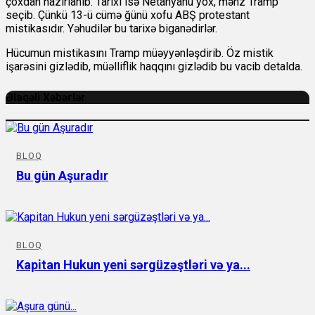
çoxdan hazırlanıb. Tarixi isə Netanyahu yox, məhz Tramp
seçib. Çünkü 13-ü cümə ğünü xofu ABŞ protestant
mistikasıdır. Yəhudilər bu tarixə biganədirlər.
Hücumun mistikasını Tramp müəyyənləşdirib. Öz mistik
işarəsini gizlədib, müəlliflik haqqını gizlədib bu vacib detalda.
Əlaqəli Xəbərlər
BLOQ
Bu gün Aşuradır
BLOQ
Kapitan Hukun yeni sərgüzəştləri və ya...