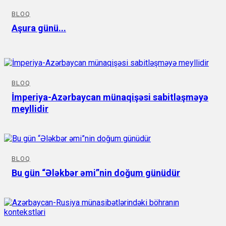
BLOQ
Aşura günü...
BLOQ
İmperiya-Azərbaycan münaqişəsi sabitləşməyə
meyllidir
BLOQ
Bu gün “Ələkbər əmi”nin doğum günüdür