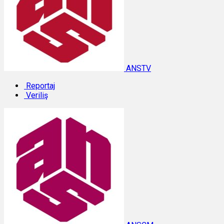
ANSTV
Reportaj
Veriliş