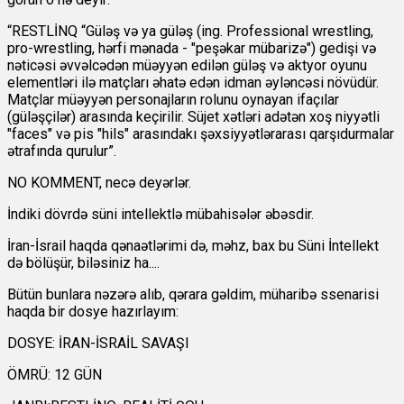
“RESTLİNQ “Güləş və ya güləş (ing. Professional wrestling,
pro-wrestling, hərfi mənada - "peşəkar mübarizə") gedişi və
nəticəsi əvvəlcədən müəyyən edilən güləş və aktyor oyunu
elementləri ilə matçları əhatə edən idman əyləncəsi növüdür.
Matçlar müəyyən personajların rolunu oynayan ifaçılar
(güləşçilər) arasında keçirilir. Süjet xətləri adətən xoş niyyətli
"faces" və pis "hils" arasındakı şəxsiyyətlərarası qarşıdurmalar
ətrafında qurulur”.
NO KOMMENT, necə deyərlər.
İndiki dövrdə süni intellektlə mübahisələr əbəsdir.
İran-İsrail haqda qənaətlərimi də, məhz, bax bu Süni İntellekt
də bölüşür, biləsiniz ha....
Bütün bunlara nəzərə alıb, qərara gəldim, müharibə ssenarisi
haqda bir dosye hazırlayım:
DOSYE: İRAN-İSRAİL SAVAŞI
ÖMRÜ: 12 GÜN