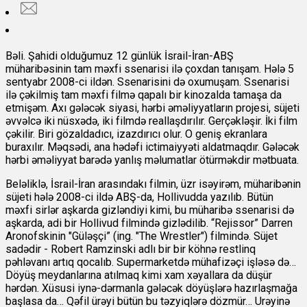
Bəli. Şahidi olduğumuz 12 günlük İsrail-İran-ABŞ
müharibəsinin tam məxfi ssenarisi ilə çoxdan tanışam. Hələ 5
sentyabr 2008-ci ildən. Ssenarisini də oxumuşam. Ssenarisi
ilə çəkilmiş tam məxfi filmə qapalı bir kinozalda tamaşa da
etmişəm. Axı gələcək siyasi, hərbi əməliyyatların projesi, süjeti
əvvəlcə iki nüsxədə, iki filmdə reallaşdırılır. Gerçəkləşir. İki film
çəkilir. Biri gözaldadıcı, izazdırıcı olur. O geniş ekranlara
buraxılır. Məqsədi, ana hədəfi ictimaiyyəti aldatmaqdır. Gələcək
hərbi əməliyyat barədə yanlış məlumatlar ötürməkdir mətbuata.
Beləliklə, İsrail-İran arasındakı filmin, üzr isəyirəm, müharibənin
süjeti hələ 2008-ci ildə ABŞ-da, Hollivudda yazılıb. Bütün
məxfi sirlər aşkarda gizləndiyi kimi, bu müharibə ssenarisi də
aşkarda, adi bir Hollivud filmində gizlədilib. “Rejissor” Darren
Aronofskinin "Güləşçi” (ing. "The Wrestler") filmində. Süjet
sadədir - Robert Ramzinski adlı bir bir köhnə restlinq
pəhləvanı artıq qocalıb. Supermarketdə mühafizəçi işləsə də…
Döyüş meydanlarına atılmaq kimi xam xəyallara da düşür
hərdən. Xüsusi iynə-dərmanla gələcək döyüşlərə hazırlaşmağa
başlasa da… Qəfil ürəyi bütün bu təzyiqlərə dözmür… Urəyinə