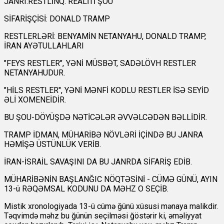
JANRI:RESTLİNQ. REALİTİ ŞOU
SİFARİŞÇİSİ: DONALD TRAMP
RESTLERLƏRİ: BENYAMİN NETANYAHU, DONALD TRAMP,
İRAN AYƏTULLAHLARI
"FEYS RESTLER", YƏNİ MÜSBƏT, SADƏLÖVH RESTLER
NETANYAHUDUR.
"HİLS RESTLER", YƏNİ MƏNFİ KODLU RESTLER İSƏ SEYİD
ƏLİ XOMENEİDİR.
BU ŞOU-DÖYÜŞDƏ NƏTİCƏLƏR ƏVVƏLCƏDƏN BƏLLİDİR.
TRAMP İDMAN, MÜHARİBƏ NÖVLƏRİ İÇİNDƏ BU JANRA
HƏMİŞƏ ÜSTÜNLÜK VERİB.
İRAN-İSRAİL SAVAŞINI DA BU JANRDA SİFARİŞ EDİB.
MÜHARİBƏNİN BAŞLANĞIC NÖQTƏSİNİ - CÜMƏ GÜNÜ, AYIN
13-ü RƏQƏMSAL KODUNU DA MƏHZ O SEÇİB.
Mistik xronologiyada 13-ü cümə ğünü xüsusi mənaya malikdir.
Təqvimdə məhz bu ğünün seçilməsi ğöstərir ki, əməliyyat