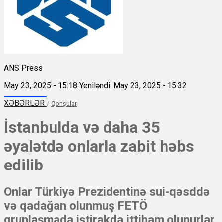
ANS Press
May 23, 2025 - 15:18
Yeniləndi: May 23, 2025 - 15:32
XƏBƏRLƏR
/
Qonşular
İstanbulda və daha 35
əyalətdə onlarla zabit həbs
edilib
Onlar Türkiyə Prezidentinə sui-qəsddə
və qadağan olunmuş FETÖ
qruplaşmada iştirakda ittiham olunurlar