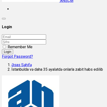
ANSÇM
Login
Remember Me
Login
Forgot Password?
Əsas Səhifə
İstanbulda və daha 35 əyalətdə onlarla zabit həbs edilib