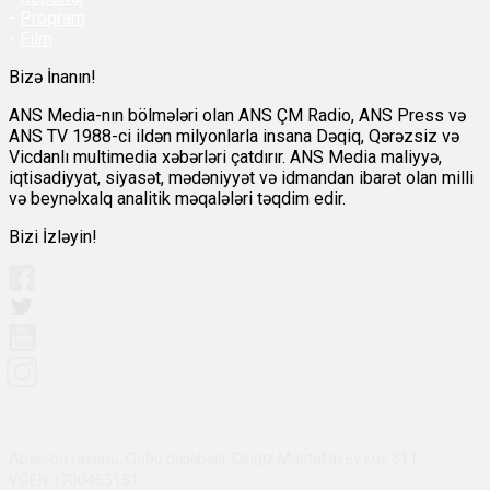
-
Proqram
-
Film
Bizə İnanın!
ANS Media-nın bölmələri olan ANS ÇM Radio, ANS Press və
ANS TV 1988-ci ildən milyonlarla insana Dəqiq, Qərəzsiz və
Vicdanlı multimedia xəbərləri çatdırır. ANS Media maliyyə,
iqtisadiyyat, siyasət, mədəniyyət və idmandan ibarət olan milli
və beynəlxalq analitik məqalələri təqdim edir.
Bizi İzləyin!
Abşeron rayonu, Qobu qəsəbəsi, Çingiz Mustafayev küç 311,
VÖEN:1700455151