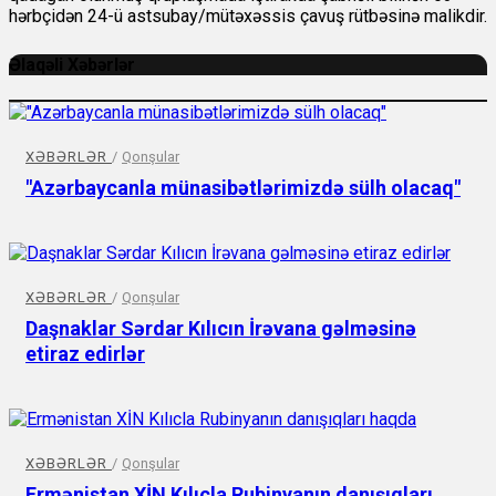
hərbçidən 24-ü astsubay/mütəxəssis çavuş rütbəsinə malikdir.
Əlaqəli Xəbərlər
XƏBƏRLƏR
/
Qonşular
"Azərbaycanla münasibətlərimizdə sülh olacaq"
XƏBƏRLƏR
/
Qonşular
Daşnaklar Sərdar Kılıcın İrəvana gəlməsinə
etiraz edirlər
XƏBƏRLƏR
/
Qonşular
Ermənistan XİN Kılıcla Rubinyanın danışıqları