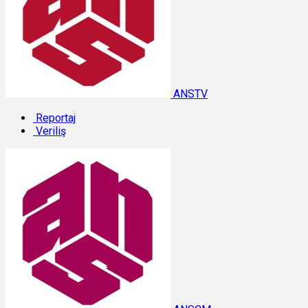
ANSTV
Reportaj
Veriliş