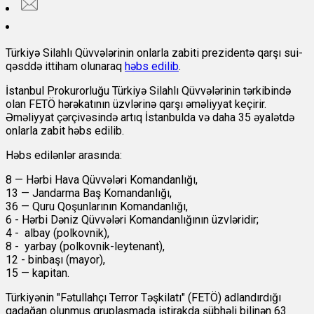
Türkiyə Silahlı Qüvvələrinin onlarla zabiti prezidentə qarşı sui-
qəsddə ittiham olunaraq
həbs edilib
.
İstanbul Prokurorluğu Türkiyə Silahlı Qüvvələrinin tərkibində
olan FETÖ hərəkatının üzvlərinə qarşı əməliyyat keçirir.
Əməliyyat çərçivəsində artıq İstanbulda və daha 35 əyalətdə
onlarla zabit həbs edilib.
Həbs edilənlər arasında:
8 — Hərbi Hava Qüvvələri Komandanlığı,
13 — Jandarma Baş Komandanlığı,
36 — Quru Qoşunlarının Komandanlığı,
6 - Hərbi Dəniz Qüvvələri Komandanlığının üzvləridir;
4 - albay (polkovnik),
8 - yarbay (polkovnik-leytenant),
12 - binbaşı (mayor),
15 — kapitan.
Türkiyənin "Fətullahçı Terror Təşkilatı" (FETÖ) adlandırdığı
qadağan olunmuş qruplaşmada iştirakda şübhəli bilinən 63