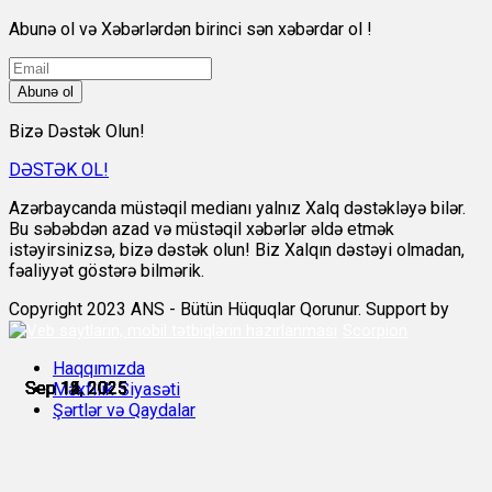
Abunə ol və Xəbərlərdən birinci sən xəbərdar ol !
Abunə ol
Bizə Dəstək Olun!
DƏSTƏK OL!
Azərbaycanda müstəqil medianı yalnız Xalq dəstəkləyə bilər.
Bu səbəbdən azad və müstəqil xəbərlər əldə etmək
istəyirsinizsə, bizə dəstək olun! Biz Xalqın dəstəyi olmadan,
fəaliyyət göstərə bilmərik.
Copyright 2023 ANS - Bütün Hüquqlar Qorunur. Support by
Scorpion
Haqqımızda
Sep 12, 2025
Sep 12, 2025
Sep 12, 2025
Sep 14, 2025
Sep 14, 2025
Sep 15, 2025
Məxfilik Siyasəti
Şərtlər və Qaydalar