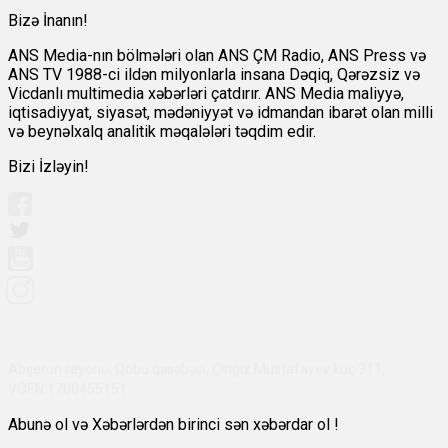
Bizə İnanın!
ANS Media-nın bölmələri olan ANS ÇM Radio, ANS Press və
ANS TV 1988-ci ildən milyonlarla insana Dəqiq, Qərəzsiz və
Vicdanlı multimedia xəbərləri çatdırır. ANS Media maliyyə,
iqtisadiyyat, siyasət, mədəniyyət və idmandan ibarət olan milli
və beynəlxalq analitik məqalələri təqdim edir.
Bizi İzləyin!
Abşeron rayonu, Qobu qəsəbəsi, Çingiz Mustafayev küç 311,
VÖEN:1700455151
Abunə ol və Xəbərlərdən birinci sən xəbərdar ol !