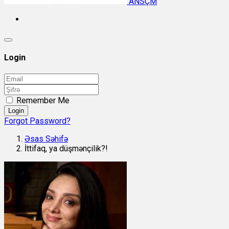
ANSÇM
Login
Remember Me
Login
Forgot Password?
Əsas Səhifə
İttifaq, ya düşmənçilik?!