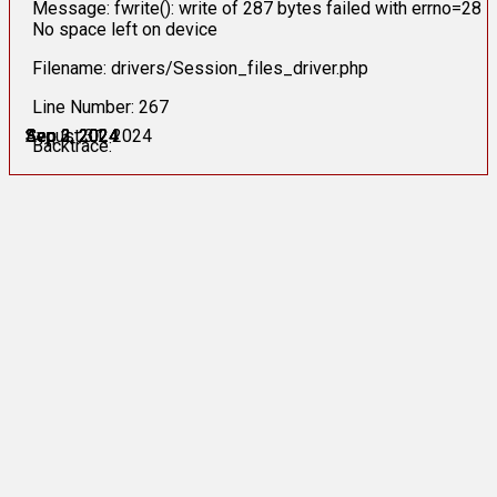
Message: fwrite(): write of 287 bytes failed with errno=28
No space left on device
Filename: drivers/Session_files_driver.php
Line Number: 267
Avqust 31, 2024
Sep 2, 2024
Sep 2, 2024
Sep 3, 2024
Sep 3, 2024
Sep 3, 2024
Backtrace: