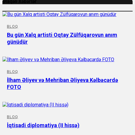
Əlaqəli Xəbərlər
BLOQ
Bu gün Xalq artisti Oqtay Zülfüqarovun anım
günüdür
BLOQ
İlham Əliyev və Mehriban Əliyeva Kəlbəcərdə
FOTO
BLOQ
İqtisadi diplomatiya (II hissə)