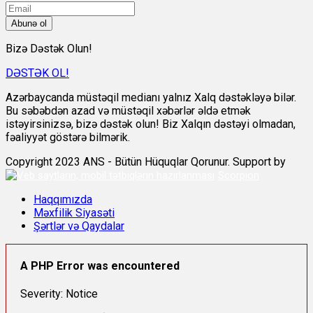
Abunə ol
Bizə Dəstək Olun!
DƏSTƏK OL!
Azərbaycanda müstəqil medianı yalnız Xalq dəstəkləyə bilər.
Bu səbəbdən azad və müstəqil xəbərlər əldə etmək
istəyirsinizsə, bizə dəstək olun! Biz Xalqın dəstəyi olmadan,
fəaliyyət göstərə bilmərik.
Copyright 2023 ANS - Bütün Hüquqlar Qorunur. Support by
Scorpion
Haqqımızda
Məxfilik Siyasəti
Şərtlər və Qaydalar
A PHP Error was encountered
Severity: Notice