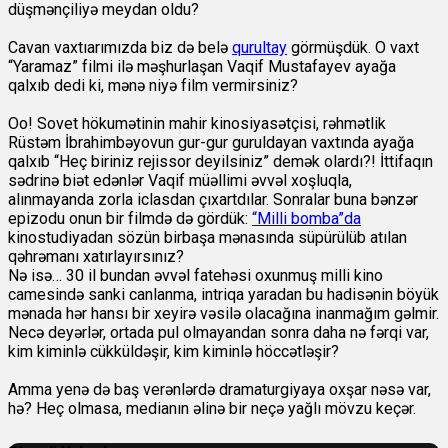
düşmənçiliyə meydan oldu?
Cavan vaxtıarımızda biz də belə
qurultay
görmüşdük. O vaxt
“Yaramaz” filmi ilə məşhurlaşan Vaqif Mustafayev ayağa
qalxıb dedi ki, mənə niyə film vermirsiniz?
Oo! Sovet hökumətinin mahir kinosiyasətçisi, rəhmətlik
Rüstəm İbrahimbəyovun gur-gur guruldayan vaxtında ayağa
qalxıb “Heç biriniz rejissor deyilsiniz” demək olardı?! İttifaqın
sədrinə biət edənlər Vaqif müəllimi əvvəl xoşluqla,
alınmayanda zorla iclasdan çıxartdılar. Sonralar buna bənzər
epizodu onun bir filmdə də gördük:
“Milli bomba”da
kinostudiyadan sözün birbaşa mənasında süpürülüb atılan
qəhrəmanı xatırlayırsınız?
Nə isə… 30 il bundan əvvəl fatehəsi oxunmuş milli kino
camesində sanki canlanma, intriqa yaradan bu hadisənin böyük
mənada hər hansı bir xeyirə vəsilə olacağına inanmağım gəlmir.
Necə deyərlər, ortada pul olmayandan sonra daha nə fərqi var,
kim kiminlə cükküldəşir, kim kiminlə höccətləşir?
Amma yenə də baş verənlərdə dramaturgiyaya oxşar nəsə var,
hə? Heç olmasa, medianın əlinə bir neçə yağlı mövzu keçər.