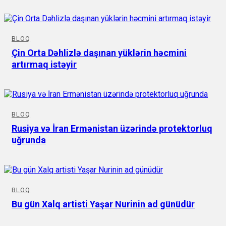
BLOQ
Çin Orta Dəhlizlə daşınan yüklərin həcmini
artırmaq istəyir
BLOQ
Rusiya və İran Ermənistan üzərində protektorluq
uğrunda
BLOQ
Bu gün Xalq artisti Yaşar Nurinin ad günüdür