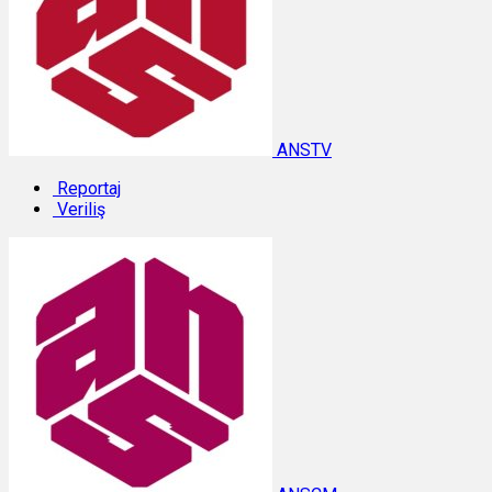
ANSTV
Reportaj
Veriliş