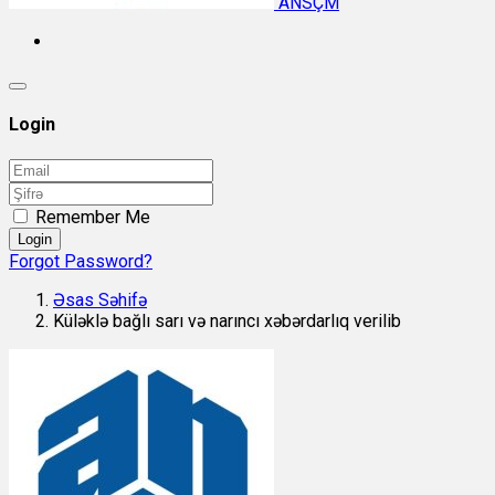
ANSÇM
Login
Remember Me
Login
Forgot Password?
Əsas Səhifə
Küləklə bağlı sarı və narıncı xəbərdarlıq verilib