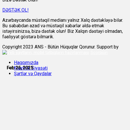
DƏSTƏK OL!
Azərbaycanda müstəqil medianı yalnız Xalq dəstəkləyə bilər.
Bu səbəbdən azad və müstəqil xəbərlər əldə etmək
istəyirsinizsə, bizə dəstək olun! Biz Xalqın dəstəyi olmadan,
fəaliyyət göstərə bilmərik.
Copyright 2023 ANS - Bütün Hüquqlar Qorunur. Support by
Scorpion
Haqqımızda
Feb 25, 2025
Feb 25, 2025
Feb 25, 2025
Feb 26, 2025
Feb 26, 2025
Feb 26, 2025
Məxfilik Siyasəti
Şərtlər və Qaydalar