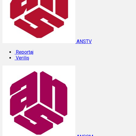
ANSTV
Reportaj
Veriliş