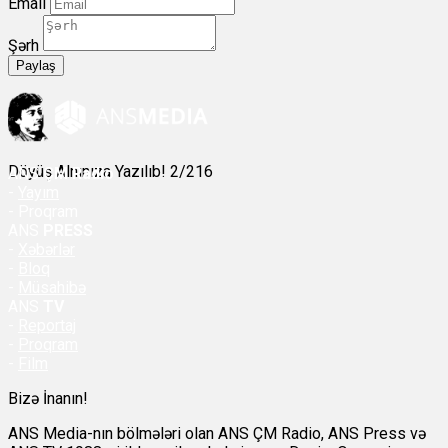
Email
Şərh
Paylaş
Döyüş Alnınıza Yazılıb! 2/216
ANS
ÇM Radio
-
Yayım
- Proqram
ANS
PRESS
-
Xəbərlər
-
Bloq
-
Müsahibə
ANS
TV
-
Reportaj
-
Proqram
-
Film
Bizə İnanın!
ANS Media-nın bölmələri olan ANS ÇM Radio, ANS Press və