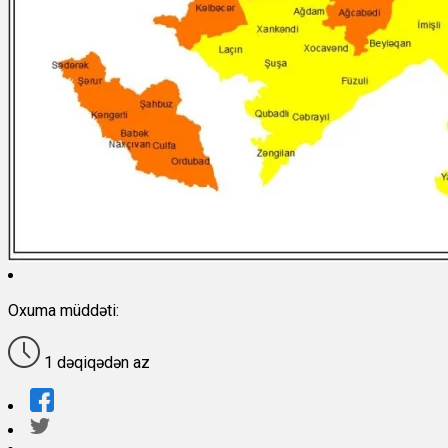
Oxuma müddəti:
1 dəqiqədən az