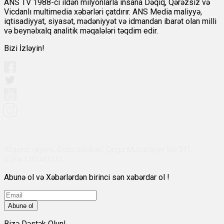
ANS TV 1988-ci ildən milyonlarla insana Dəqiq, Qərəzsiz və
Vicdanlı multimedia xəbərləri çatdırır. ANS Media maliyyə,
iqtisadiyyat, siyasət, mədəniyyət və idmandan ibarət olan milli
və beynəlxalq analitik məqalələri təqdim edir.
Bizi İzləyin!
Abşeron rayonu, Qobu qəsəbəsi, Çingiz Mustafayev küç 311,
VÖEN:1700455151
Abunə ol və Xəbərlərdən birinci sən xəbərdar ol !
Abunə ol
Bizə Dəstək Olun!