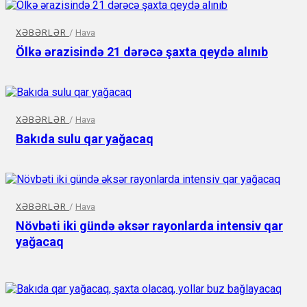
XƏBƏRLƏR
/
Hava
Ölkə ərazisində 21 dərəcə şaxta qeydə alınıb
XƏBƏRLƏR
/
Hava
Bakıda sulu qar yağacaq
XƏBƏRLƏR
/
Hava
Növbəti iki gündə əksər rayonlarda intensiv qar
yağacaq