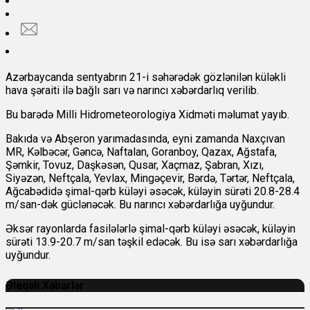
Azərbaycanda sentyabrın 21-i səhərədək gözlənilən küləkli
hava şəraiti ilə bağlı sarı və narıncı xəbərdarlıq verilib.
Bu barədə Milli Hidrometeorologiya Xidməti məlumat yayıb.
Bakıda və Abşeron yarımadasında, eyni zamanda Naxçıvan
MR, Kəlbəcər, Gəncə, Naftalan, Goranboy, Qazax, Ağstafa,
Şəmkir, Tovuz, Daşkəsən, Qusar, Xaçmaz, Şabran, Xızı,
Siyəzən, Neftçala, Yevlax, Mingəçevir, Bərdə, Tərtər, Neftçala,
Ağcabədidə şimal-qərb küləyi əsəcək, küləyin sürəti 20.8-28.4
m/san-dək güclənəcək. Bu narıncı xəbərdarlığa uyğundur.
Əksər rayonlarda fasilələrlə şimal-qərb küləyi əsəcək, küləyin
sürəti 13.9-20.7 m/san təşkil edəcək. Bu isə sarı xəbərdarlığa
uyğundur.
Əlaqəli Xəbərlər