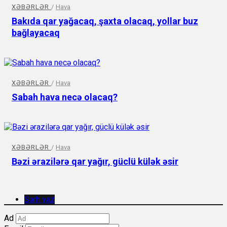
XƏBƏRLƏR
/
Hava
Bakıda qar yağacaq, şaxta olacaq, yollar buz
bağlayacaq
XƏBƏRLƏR
/
Hava
Sabah hava necə olacaq?
XƏBƏRLƏR
/
Hava
Bəzi ərazilərə qar yağır, güclü külək əsir
Şərh yaz
Ad