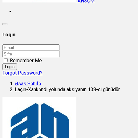
ANSÇM
Login
Remember Me
Login
Forgot Password?
Əsas Səhifə
Laçın-Xankəndi yolunda aksiyanın 138-ci günüdür