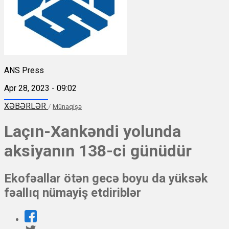
ANS Press
Apr 28, 2023 - 09:02
XƏBƏRLƏR
/
Münaqişə
Laçın-Xankəndi yolunda
aksiyanın 138-ci günüdür
Ekofəallar ötən gecə boyu da yüksək
fəallıq nümayiş etdiriblər