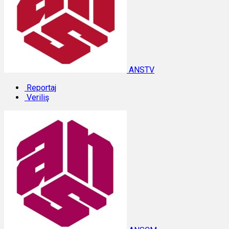
ANSTV
Reportaj
Veriliş