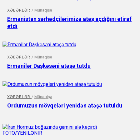
XƏBƏRLƏR
/
Münaqişə
Ermənistan sərhədçilərimizə atəş açdığını etiraf
etdi
XƏBƏRLƏR
/
Münaqişə
Ermənilər Daşkəsəni atəşə tutdu
XƏBƏRLƏR
/
Münaqişə
Ordumuzun mövqeləri yenidən atəşə tutuldu