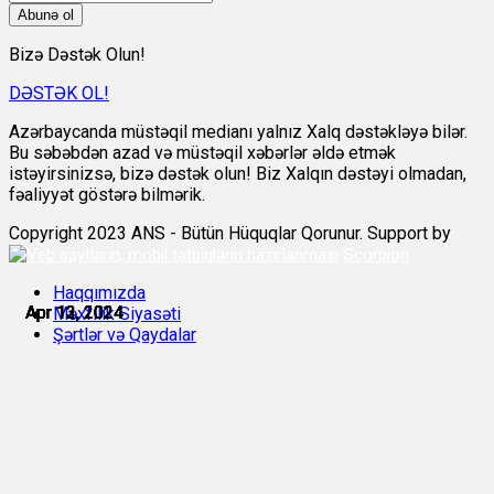
Abunə ol
Bizə Dəstək Olun!
DƏSTƏK OL!
Azərbaycanda müstəqil medianı yalnız Xalq dəstəkləyə bilər.
Bu səbəbdən azad və müstəqil xəbərlər əldə etmək
istəyirsinizsə, bizə dəstək olun! Biz Xalqın dəstəyi olmadan,
fəaliyyət göstərə bilmərik.
Copyright 2023 ANS - Bütün Hüquqlar Qorunur. Support by
Scorpion
Haqqımızda
Apr 12, 2024
Apr 12, 2024
Apr 13, 2024
Apr 13, 2024
Apr 13, 2024
Apr 13, 2024
Məxfilik Siyasəti
Şərtlər və Qaydalar