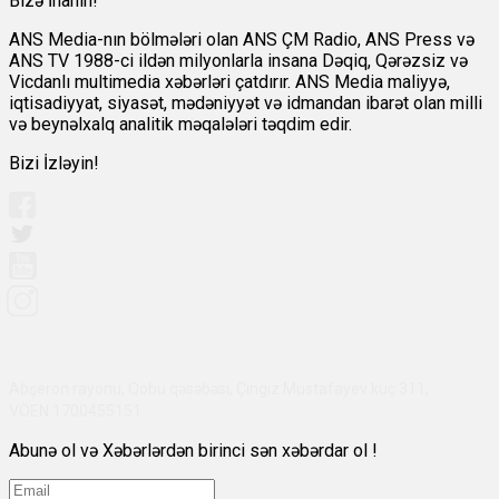
Bizə İnanın!
ANS Media-nın bölmələri olan ANS ÇM Radio, ANS Press və
ANS TV 1988-ci ildən milyonlarla insana Dəqiq, Qərəzsiz və
Vicdanlı multimedia xəbərləri çatdırır. ANS Media maliyyə,
iqtisadiyyat, siyasət, mədəniyyət və idmandan ibarət olan milli
və beynəlxalq analitik məqalələri təqdim edir.
Bizi İzləyin!
Abşeron rayonu, Qobu qəsəbəsi, Çingiz Mustafayev küç 311,
VÖEN:1700455151
Abunə ol və Xəbərlərdən birinci sən xəbərdar ol !