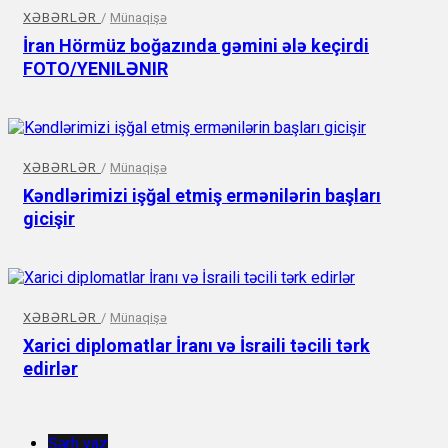
XƏBƏRLƏR
/
Münaqişə
İran Hörmüz boğazında gəmini ələ keçirdi
FOTO/YENILƏNIR
XƏBƏRLƏR
/
Münaqişə
Kəndlərimizi işğal etmiş ermənilərin başları
gicişir
XƏBƏRLƏR
/
Münaqişə
Xarici diplomatlar İranı və İsraili təcili tərk
edirlər
Şərh yaz