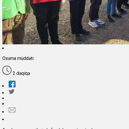
Oxuma müddəti:
2 dəqiqə