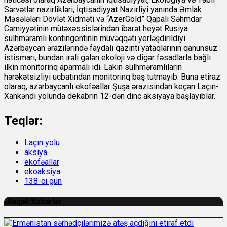
Sərvətlər nazirlikləri, İqtisadiyyat Nazirliyi yanında Əmlak
Məsələləri Dövlət Xidməti və “AzerGold” Qapalı Səhmdar
Cəmiyyətinin mütəxəssislərindən ibarət heyət Rusiya
sülhməramlı kontingentinin müvəqqəti yerləşdirildiyi
Azərbaycan ərazilərində faydalı qazıntı yataqlarının qanunsuz
istismarı, bundan irəli gələn ekoloji və digər fəsadlarla bağlı
ilkin monitorinq aparmalı idi. Lakin sülhməramlıların
hərəkətsizliyi ucbatından monitorinq baş tutmayıb. Buna etiraz
olaraq, azərbaycanlı ekofəallar Şuşa ərazisindən keçən Laçın-
Xankəndi yolunda dekabrın 12-dən dinc aksiyaya başlayıblar.
Teqlər:
Laçın yolu
aksiya
ekofəallar
ekoaksiya
138-ci gün
Əlaqəli Xəbərlər