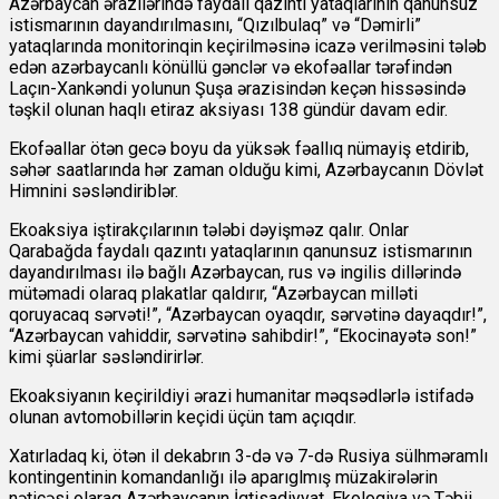
Azərbaycan ərazilərində faydalı qazıntı yataqlarının qanunsuz
istismarının dayandırılmasını, “Qızılbulaq” və “Dəmirli”
yataqlarında monitorinqin keçirilməsinə icazə verilməsini tələb
edən azərbaycanlı könüllü gənclər və ekofəallar tərəfindən
Laçın-Xankəndi yolunun Şuşa ərazisindən keçən hissəsində
təşkil olunan haqlı etiraz aksiyası 138 gündür davam edir.
Ekofəallar ötən gecə boyu da yüksək fəallıq nümayiş etdirib,
səhər saatlarında hər zaman olduğu kimi, Azərbaycanın Dövlət
Himnini səsləndiriblər.
Ekoaksiya iştirakçılarının tələbi dəyişməz qalır. Onlar
Qarabağda faydalı qazıntı yataqlarının qanunsuz istismarının
dayandırılması ilə bağlı Azərbaycan, rus və ingilis dillərində
mütəmadi olaraq plakatlar qaldırır, “Azərbaycan milləti
qoruyacaq sərvəti!”, “Azərbaycan oyaqdır, sərvətinə dayaqdır!”,
“Azərbaycan vahiddir, sərvətinə sahibdir!”, “Ekocinayətə son!”
kimi şüarlar səsləndirirlər.
Ekoaksiyanın keçirildiyi ərazi humanitar məqsədlərlə istifadə
olunan avtomobillərin keçidi üçün tam açıqdır.
Xatırladaq ki, ötən il dekabrın 3-də və 7-də Rusiya sülhməramlı
kontingentinin komandanlığı ilə aparıglmış müzakirələrin
nəticəsi olaraq Azərbaycanın İqtisadiyyat, Ekologiya və Təbii