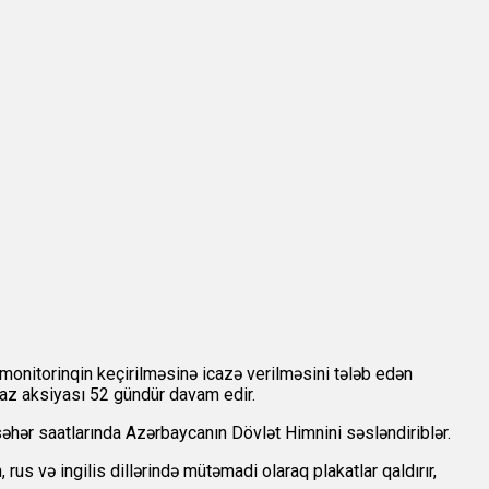
 monitorinqin keçirilməsinə icazə verilməsini tələb edən
raz aksiyası 52 gündür davam edir.
səhər saatlarında Azərbaycanın Dövlət Himnini səsləndiriblər.
rus və ingilis dillərində mütəmadi olaraq plakatlar qaldırır,