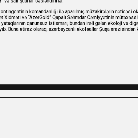
 və sair şüarlar səsləndirirlər.
kontingentinin komandanlığı ilə aparılmış müzakirələrin nəticəsi o
övlət Xidməti və “AzerGold” Qapalı Səhmdar Cəmiyyətinin mütəxəssi
yataqlarının qanunsuz istismarı, bundan irəli gələn ekoloji və digər
ayıb. Buna etiraz olaraq, azərbaycanlı ekofəallar Şuşa ərazisind