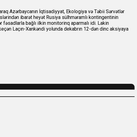
laraq Azərbaycanın İqtisadiyyat, Ekologiya və Təbii Sərvətlər
slərindən ibarət heyət Rusiya sülhməramlı kontingentinin
 fəsadlarla bağlı ilkin monitorinq aparmalı idi. Lakin
ən keçən Laçın-Xankəndi yolunda dekabrın 12-dən dinc aksiyaya