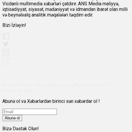
Vicdanlı multimedia xəbərləri çatdırır. ANS Media maliyyə,
iqtisadiyyat, siyasət, mədəniyyət və idmandan ibarət olan milli
və beynəlxalq analitik məqalələri təqdim edir.
Bizi İzləyin!
Abşeron rayonu, Qobu qəsəbəsi, Çingiz Mustafayev küç 311,
VÖEN:1700455151
Abunə ol və Xəbərlərdən birinci sən xəbərdar ol !
Abunə ol
Bizə Dəstək Olun!