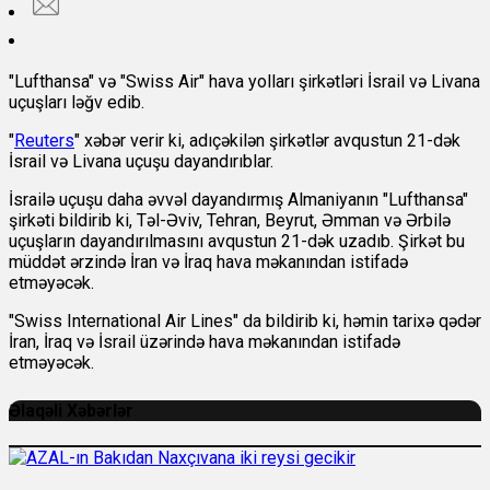
"Lufthansa" və "Swiss Air" hava yolları şirkətləri İsrail və Livana
uçuşları ləğv edib.
"
Reuters
" xəbər verir ki, adıçəkilən şirkətlər avqustun 21-dək
İsrail və Livana uçuşu dayandırıblar.
İsrailə uçuşu daha əvvəl dayandırmış Almaniyanın "Lufthansa"
şirkəti bildirib ki, Təl-Əviv, Tehran, Beyrut, Əmman və Ərbilə
uçuşların dayandırılmasını avqustun 21-dək uzadıb. Şirkət bu
müddət ərzində İran və İraq hava məkanından istifadə
etməyəcək.
"Swiss International Air Lines" da bildirib ki, həmin tarixə qədər
İran, İraq və İsrail üzərində hava məkanından istifadə
etməyəcək.
Əlaqəli Xəbərlər