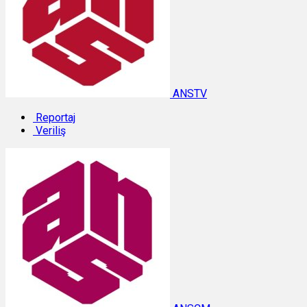
ANSTV
Reportaj
Veriliş