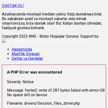
DƏSTƏK OL!
Azərbaycanda müstəqil medianı yalnız Xalq dəstəkləyə bilər.
Bu səbəbdən azad və müstəqil xəbərlər əldə etmək
istəyirsinizsə, bizə dəstək olun! Biz Xalqın dəstəyi olmadan,
fəaliyyət göstərə bilmərik.
Copyright 2023 ANS - Bütün Hüquqlar Qorunur. Support by
Scorpion
Haqqımızda
Məxfilik Siyasəti
Şərtlər və Qaydalar
A PHP Error was encountered
Severity: Notice
Message: fwrite(): write of 287 bytes failed with errno=28
No space left on device
Filename: drivers/Session_files_driver.php