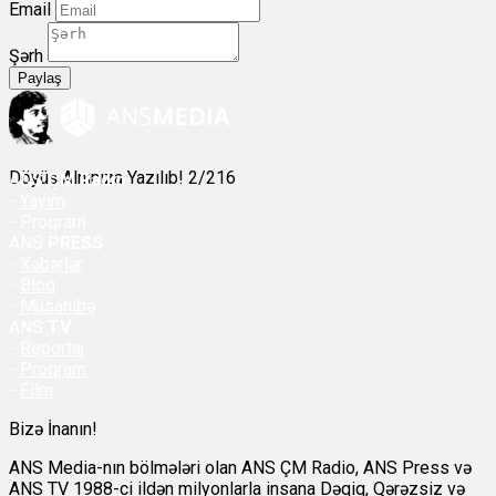
Email
Şərh
Paylaş
Döyüş Alnınıza Yazılıb! 2/216
ANS
ÇM Radio
-
Yayım
- Proqram
ANS
PRESS
-
Xəbərlər
-
Bloq
-
Müsahibə
ANS
TV
-
Reportaj
-
Proqram
-
Film
Bizə İnanın!
ANS Media-nın bölmələri olan ANS ÇM Radio, ANS Press və
ANS TV 1988-ci ildən milyonlarla insana Dəqiq, Qərəzsiz və