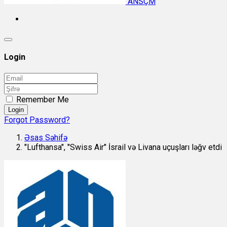
ANSÇM
Login
Remember Me
Login
Forgot Password?
Əsas Səhifə
"Lufthansa", "Swiss Air" İsrail və Livana uçuşları ləğv etdi