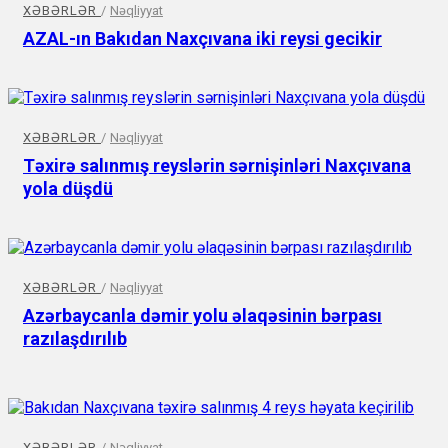
XƏBƏRLƏR
/
Nəqliyyat
AZAL-ın Bakıdan Naxçıvana iki reysi gecikir
XƏBƏRLƏR
/
Nəqliyyat
Təxirə salınmış reyslərin sərnişinləri Naxçıvana
yola düşdü
XƏBƏRLƏR
/
Nəqliyyat
Azərbaycanla dəmir yolu əlaqəsinin bərpası
razılaşdırılıb
XƏBƏRLƏR
/
Nəqliyyat