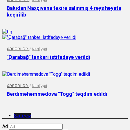
Bakıdan Naxçıvana təxirə salınmış 4 reys həyata
keçirilib
XƏBƏRLƏR
/
Nəqliyyat
"Qarabağ" tankeri istifadəyə verildi
XƏBƏRLƏR
/
Nəqliyyat
Berdiməhəmmədova "Togg" təqdim edildi
Şərh yaz
Ad