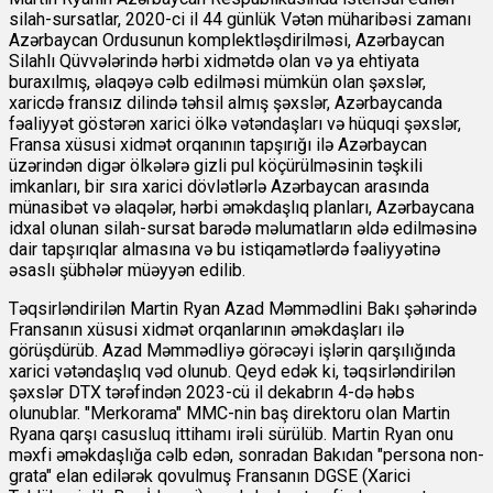
silah-sursatlar, 2020-ci il 44 günlük Vətən müharibəsi zamanı
Azərbaycan Ordusunun komplektləşdirilməsi, Azərbaycan
Silahlı Qüvvələrində hərbi xidmətdə olan və ya ehtiyata
buraxılmış, əlaqəyə cəlb edilməsi mümkün olan şəxslər,
xaricdə fransız dilində təhsil almış şəxslər, Azərbaycanda
fəaliyyət göstərən xarici ölkə vətəndaşları və hüquqi şəxslər,
Fransa xüsusi xidmət orqanının tapşırığı ilə Azərbaycan
üzərindən digər ölkələrə gizli pul köçürülməsinin təşkili
imkanları, bir sıra xarici dövlətlərlə Azərbaycan arasında
münasibət və əlaqələr, hərbi əməkdaşlıq planları, Azərbaycana
idxal olunan silah-sursat barədə məlumatların əldə edilməsinə
dair tapşırıqlar almasına və bu istiqamətlərdə fəaliyyətinə
əsaslı şübhələr müəyyən edilib.
Təqsirləndirilən Martin Ryan Azad Məmmədlini Bakı şəhərində
Fransanın xüsusi xidmət orqanlarının əməkdaşları ilə
görüşdürüb. Azad Məmmədliyə görəcəyi işlərin qarşılığında
xarici vətəndaşlıq vəd olunub. Qeyd edək ki, təqsirləndirilən
şəxslər DTX tərəfindən 2023-cü il dekabrın 4-də həbs
olunublar. "Merkorama" MMC-nin baş direktoru olan Martin
Ryana qarşı casusluq ittihamı irəli sürülüb. Martin Ryan onu
məxfi əməkdaşlığa cəlb edən, sonradan Bakıdan "persona non-
grata" elan edilərək qovulmuş Fransanın DGSE (Xarici