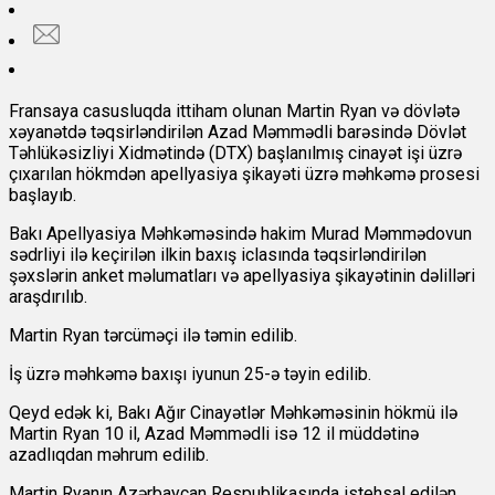
Fransaya casusluqda ittiham olunan Martin Ryan və dövlətə
xəyanətdə təqsirləndirilən Azad Məmmədli barəsində Dövlət
Təhlükəsizliyi Xidmətində (DTX) başlanılmış cinayət işi üzrə
çıxarılan hökmdən apellyasiya şikayəti üzrə məhkəmə prosesi
başlayıb.
Bakı Apellyasiya Məhkəməsində hakim Murad Məmmədovun
sədrliyi ilə keçirilən ilkin baxış iclasında təqsirləndirilən
şəxslərin anket məlumatları və apellyasiya şikayətinin dəlilləri
araşdırılıb.
Martin Ryan tərcüməçi ilə təmin edilib.
İş üzrə məhkəmə baxışı iyunun 25-ə təyin edilib.
Qeyd edək ki, Bakı Ağır Cinayətlər Məhkəməsinin hökmü ilə
Martin Ryan 10 il, Azad Məmmədli isə 12 il müddətinə
azadlıqdan məhrum edilib.
Martin Ryanın Azərbaycan Respublikasında istehsal edilən