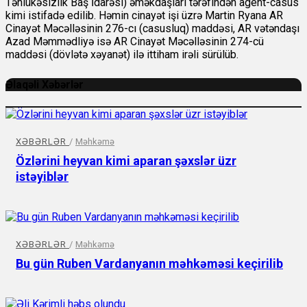
Təhlükəsizlik Baş İdarəsi) əməkdaşları tərəfindən agent-casus
kimi istifadə edilib. Həmin cinayət işi üzrə Martin Ryana AR
Cinayət Məcəlləsinin 276-cı (casusluq) maddəsi, AR vətəndaşı
Azad Məmmədliyə isə AR Cinayət Məcəlləsinin 274-cü
maddəsi (dövlətə xəyanət) ilə ittiham irəli sürülüb.
Əlaqəli Xəbərlər
XƏBƏRLƏR
/
Məhkəmə
Özlərini heyvan kimi aparan şəxslər üzr
istəyiblər
XƏBƏRLƏR
/
Məhkəmə
Bu gün Ruben Vardanyanın məhkəməsi keçirilib