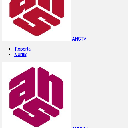
ANSTV
Reportaj
Veriliş