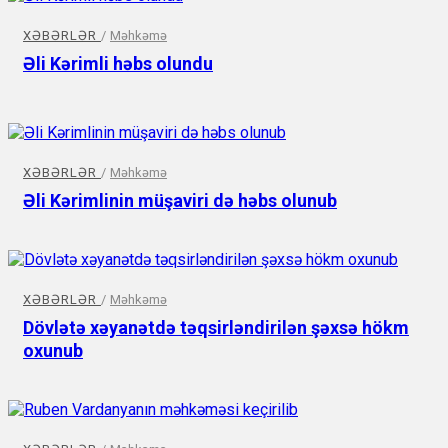
XƏBƏRLƏR
/
Məhkəmə
Əli Kərimli həbs olundu
XƏBƏRLƏR
/
Məhkəmə
Əli Kərimlinin müşaviri də həbs olunub
XƏBƏRLƏR
/
Məhkəmə
Dövlətə xəyanətdə təqsirləndirilən şəxsə hökm
oxunub