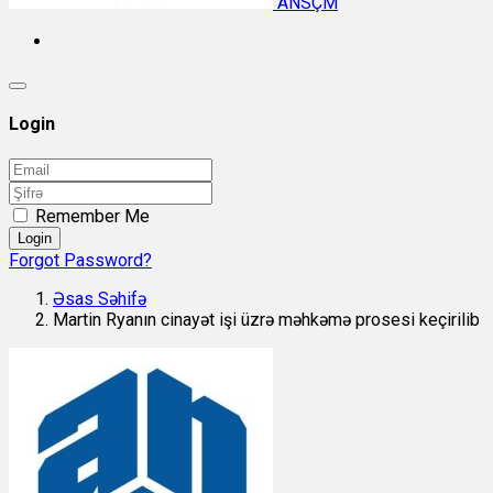
ANSÇM
Login
Remember Me
Login
Forgot Password?
Əsas Səhifə
Martin Ryanın cinayət işi üzrə məhkəmə prosesi keçirilib