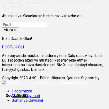
Abşeron rayonu, Qobu qəsəbəsi, Çingiz Mustafayev küç 311,
VÖEN:1700455151
Abunə ol və Xəbərlərdən birinci sən xəbərdar ol !
Abunə ol
Bizə Dəstək Olun!
DƏSTƏK OL!
Azərbaycanda müstəqil medianı yalnız Xalq dəstəkləyə bilər.
Bu səbəbdən azad və müstəqil xəbərlər əldə etmək
istəyirsinizsə, bizə dəstək olun! Biz Xalqın dəstəyi olmadan,
fəaliyyət göstərə bilmərik.
Copyright 2023 ANS - Bütün Hüquqlar Qorunur. Support by
Scorpion
Haqqımızda
Nov 27, 2025
Dec 1, 2025
Dec 1, 2025
Dec 1, 2025
Dec 2, 2025
Dec 2, 2025
Məxfilik Siyasəti
Şərtlər və Qaydalar