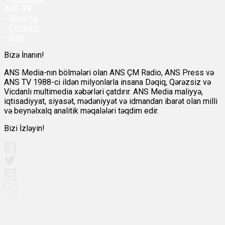
ANS
TV
-
Reportaj
-
Proqram
-
Film
Bizə İnanın!
ANS Media-nın bölmələri olan ANS ÇM Radio, ANS Press və
ANS TV 1988-ci ildən milyonlarla insana Dəqiq, Qərəzsiz və
Vicdanlı multimedia xəbərləri çatdırır. ANS Media maliyyə,
iqtisadiyyat, siyasət, mədəniyyət və idmandan ibarət olan milli
və beynəlxalq analitik məqalələri təqdim edir.
Bizi İzləyin!