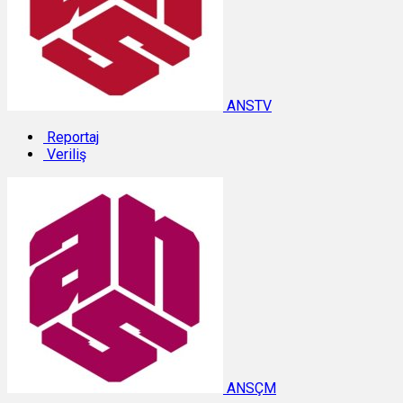
ANSTV
Reportaj
Veriliş
ANSÇM