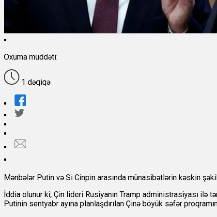
Oxuma müddəti:
1 dəqiqə
Mənbələr Putin və Si Cinpin arasında münasibətlərin kəskin şəkil
İddia olunur ki, Çin lideri Rusiyanın Tramp administrasiyası ilə 
Putinin sentyabr ayına planlaşdırılan Çinə böyük səfər proqramın