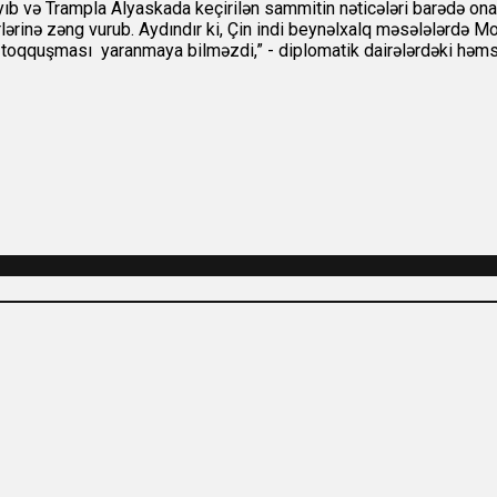
rmayıb və Trampla Alyaskada keçirilən sammitin nəticələri barədə
lərinə zəng vurub. Aydındır ki, Çin indi beynəlxalq məsələlərdə Mo
n toqquşması yaranmaya bilməzdi,” - diplomatik dairələrdəki həmsö