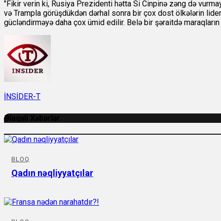
"Fikir verin ki, Rusiya Prezidenti hətta Si Cinpinə zəng də vu
və Trampla görüşdükdən dərhal sonra bir çox dost ölkələrin lider
gücləndirməyə daha çox ümid edilir. Belə bir şəraitdə maraqları
İNSİDER-T
Əlaqəli Xəbərlər
BLOQ
Qadın nəqliyyatçılar