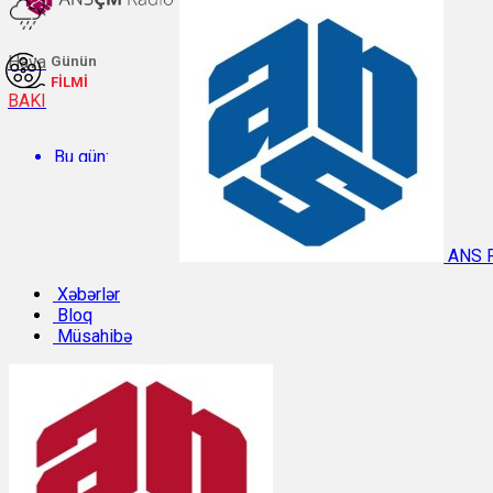
Hava
Günün
FİLMİ
BAKI
Bu gün:
Temperatur: 27.5°C. Rütubət: 59%.
ANS 
Sabah:
Xəbərlər
Bloq
Müsahibə
Temperatur: 31.3°C. Rütubət: 40%.