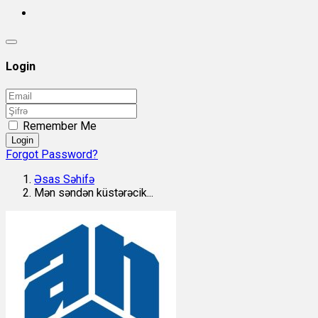
Login
Remember Me
Login
Forgot Password?
Əsas Səhifə
Mən səndən küstərəcik...