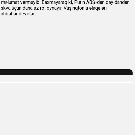
 ona məlumat verməyib. Baxmayaraq ki, Putin ABŞ-dan qayıdandan
skva üçün daha az rol oynayır. Vaşinqtonla əlaqələri
hbətlər deyirlər.