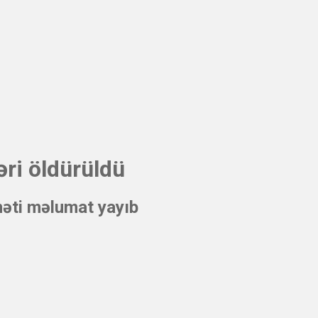
əri öldürüldü
məti məlumat yayıb