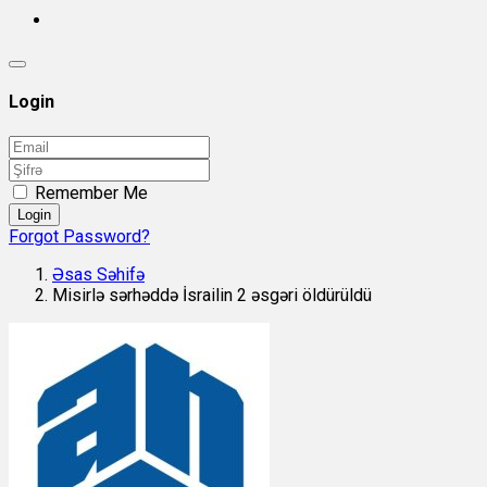
Login
Remember Me
Login
Forgot Password?
Əsas Səhifə
Misirlə sərhəddə İsrailin 2 əsgəri öldürüldü