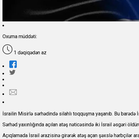
Oxuma müddəti:
1 dəqiqədən az
İsrailin Misirlə sərhədində silahlı toqquşma yaşanıb. Bu barədə
Sərhəd yaxınlığında açılan atəş nəticəsində iki İsrail əsgəri öldür
Açıqlamada İsrail ərazisinə girərək atəş açan şəxslə hərbçilər 