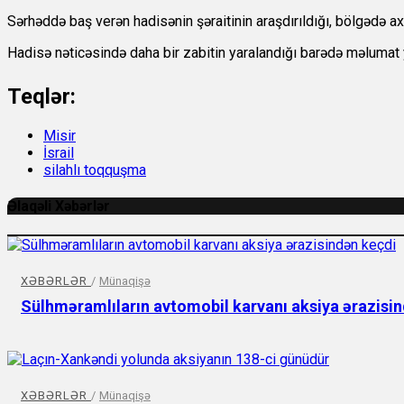
Sərhəddə baş verən hadisənin şəraitinin araşdırıldığı, bölgədə axtar
Hadisə nəticəsində daha bir zabitin yaralandığı barədə məlumat y
Teqlər:
Misir
İsrail
silahlı toqquşma
Əlaqəli Xəbərlər
XƏBƏRLƏR
/
Münaqişə
Sülhməramlıların avtomobil karvanı aksiya ərazisi
XƏBƏRLƏR
/
Münaqişə