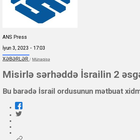
ANS Press
İyun 3, 2023 - 17:03
XƏBƏRLƏR
/
Münaqişə
Misirlə sərhəddə İsrailin 2 əsg
Bu barədə İsrail ordusunun mətbuat xid