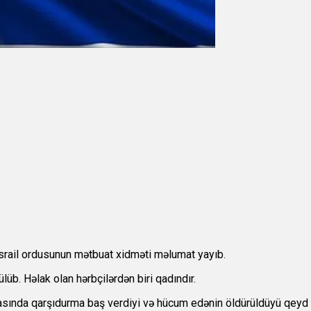
 İsrail ordusunun mətbuat xidməti məlumat yayıb.
ülüb. Həlak olan hərbçilərdən biri qadındır.
arasında qarşıdurma baş verdiyi və hücum edənin öldürüldüyü qeyd 