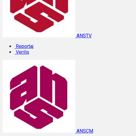
ANSTV
Reportaj
Veriliş
ANSÇM