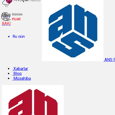
Hava
Günün
FİLMİ
BAKI
Bu gün:
Temperatur: 27.5°C. Rütubət: 59%.
ANS 
Sabah:
Xəbərlər
Bloq
Müsahibə
Temperatur: 31.3°C. Rütubət: 40%.