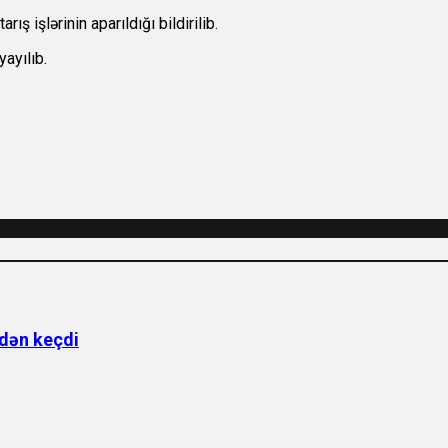
ış işlərinin aparıldığı bildirilib.
ayılıb.
ndən keçdi