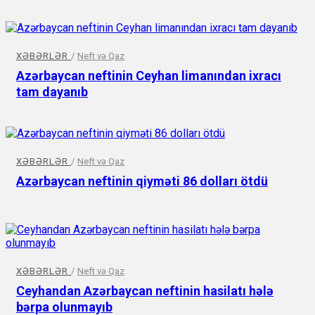
XƏBƏRLƏR
/
Neft və Qaz
Azərbaycan neftinin Ceyhan limanından ixracı
tam dayanıb
XƏBƏRLƏR
/
Neft və Qaz
Azərbaycan neftinin qiyməti 86 dolları ötdü
XƏBƏRLƏR
/
Neft və Qaz
Ceyhandan Azərbaycan neftinin hasilatı hələ
bərpa olunmayıb