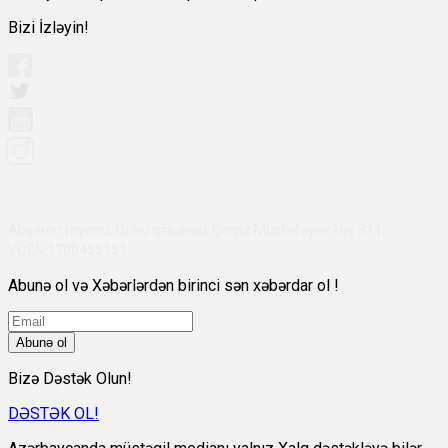
Bizi İzləyin!
Abşeron rayonu, Qobu qəsəbəsi, Çingiz Mustafayev küç 311,
VÖEN:1700455151
Abunə ol və Xəbərlərdən birinci sən xəbərdar ol !
Abunə ol
Bizə Dəstək Olun!
DƏSTƏK OL!