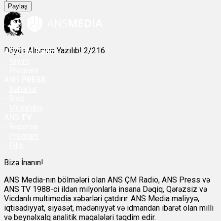
Paylaş
Döyüş Alnınıza Yazılıb! 2/216
ANS
ÇM Radio
-
Yayım
- Proqram
ANS
PRESS
-
Xəbərlər
-
Bloq
-
Müsahibə
ANS
TV
-
Reportaj
-
Proqram
-
Film
Bizə İnanın!
ANS Media-nın bölmələri olan ANS ÇM Radio, ANS Press və
ANS TV 1988-ci ildən milyonlarla insana Dəqiq, Qərəzsiz və
Vicdanlı multimedia xəbərləri çatdırır. ANS Media maliyyə,
iqtisadiyyat, siyasət, mədəniyyət və idmandan ibarət olan milli
və beynəlxalq analitik məqalələri təqdim edir.