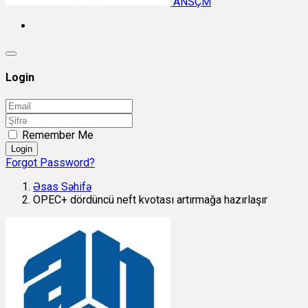
ANSÇM
Login
Remember Me
Login
Forgot Password?
Əsas Səhifə
OPEC+ dördüncü neft kvotası artırmağa hazırlaşır