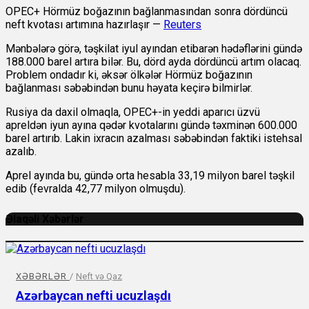
OPEC+ Hörmüz boğazının bağlanmasından sonra dördüncü
neft kvotası artımına hazırlaşır —
Reuters
Mənbələrə görə, təşkilat iyul ayından etibarən hədəflərini gündə
188.000 barel artıra bilər. Bu, dörd ayda dördüncü artım olacaq.
Problem ondadır ki, əksər ölkələr Hörmüz boğazının
bağlanması səbəbindən bunu həyata keçirə bilmirlər.
Rusiya da daxil olmaqla, OPEC+-in yeddi aparıcı üzvü
apreldən iyun ayına qədər kvotalarını gündə təxminən 600.000
barel artırıb. Lakin ixracın azalması səbəbindən faktiki istehsal
azalıb.
Aprel ayında bu, gündə orta hesabla 33,19 milyon barel təşkil
edib (fevralda 42,77 milyon olmuşdu).
Əlaqəli Xəbərlər
XƏBƏRLƏR
/
Neft və Qaz
Azərbaycan nefti ucuzlaşdı