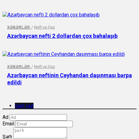
XƏBƏRLƏR
/
Neft və Qaz
Azərbaycan nefti 2 dollardan çox bahalaşıb
XƏBƏRLƏR
/
Neft və Qaz
Azərbaycan neftinin Ceyhandan daşınması bərpa
edildi
Şərh yaz
Ad
Email
Şərh