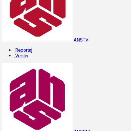
ANSTV
Reportaj
Veriliş