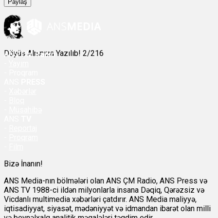
Paylaş
Döyüş Alnınıza Yazılıb! 2/216
ANS
ÇM Radio
-
Yayım
- Proqram
ANS
PRESS
-
Xəbərlər
-
Bloq
-
Müsahibə
ANS
TV
-
Reportaj
-
Proqram
-
Film
Bizə İnanın!
ANS Media-nın bölmələri olan ANS ÇM Radio, ANS Press və
ANS TV 1988-ci ildən milyonlarla insana Dəqiq, Qərəzsiz və
Vicdanlı multimedia xəbərləri çatdırır. ANS Media maliyyə,
iqtisadiyyat, siyasət, mədəniyyət və idmandan ibarət olan milli
və beynəlxalq analitik məqalələri təqdim edir.