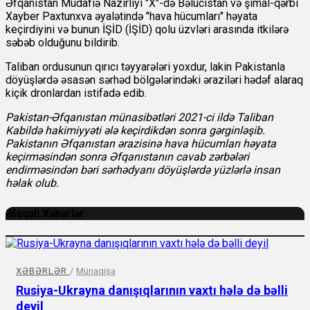
Əfqanıstan Müdafiə Nazirliyi "X"-də Bəlucistan və şimal-qərbi
Xayber Paxtunxva əyalətində "hava hücumları" həyata
keçirdiyini və bunun İŞİD (İŞİD) qolu üzvləri arasında itkilərə
səbəb olduğunu bildirib.
Taliban ordusunun qırıcı təyyarələri yoxdur, lakin Pakistanla
döyüşlərdə əsasən sərhəd bölgələrindəki əraziləri hədəf alaraq
kiçik dronlardan istifadə edib.
Pakistan-Əfqanıstan münasibətləri 2021-ci ildə Taliban
Kabildə hakimiyyəti ələ keçirdikdən sonra gərginləşib.
Pakistanın Əfqanıstan ərazisinə hava hücumları həyata
keçirməsindən sonra Əfqanıstanın cavab zərbələri
endirməsindən bəri sərhədyanı döyüşlərdə yüzlərlə insan
həlak olub.
Əlaqəli Xəbərlər
XƏBƏRLƏR
/
Münaqişə
Rusiya-Ukrayna danışıqlarının vaxtı hələ də bəlli
deyil