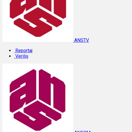
ANSTV
Reportaj
Veriliş