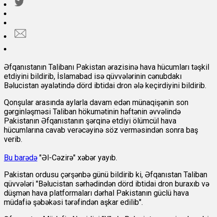
Əfqanıstanın Talibanı Pakistan ərazisinə hava hücumları təşkil
etdiyini bildirib, İslamabad isə qüvvələrinin cənubdakı
Bəlucistan əyalətində dörd ibtidai dron ələ keçirdiyini bildirib.
Qonşular arasında aylarla davam edən münaqişənin son
gərginləşməsi Taliban hökumətinin həftənin əvvəlində
Pakistanın Əfqanıstanın şərqinə etdiyi ölümcül hava
hücumlarına cavab verəcəyinə söz verməsindən sonra baş
verib.
Bu barədə
"Əl-Cəzirə" xəbər yayıb.
Pakistan ordusu çərşənbə günü bildirib ki, Əfqanıstan Taliban
qüvvələri "Bəlucistan sərhədindən dörd ibtidai dron buraxıb və
düşmən hava platformaları dərhal Pakistanın güclü hava
müdafiə şəbəkəsi tərəfindən aşkar edilib".