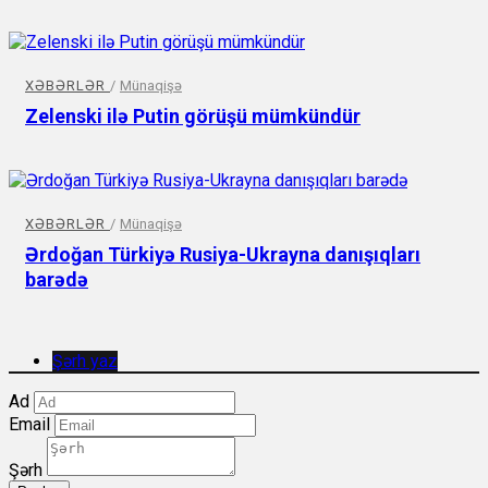
XƏBƏRLƏR
/
Münaqişə
Zelenski ilə Putin görüşü mümkündür
XƏBƏRLƏR
/
Münaqişə
Ərdoğan Türkiyə Rusiya-Ukrayna danışıqları
barədə
Şərh yaz
Ad
Email
Şərh