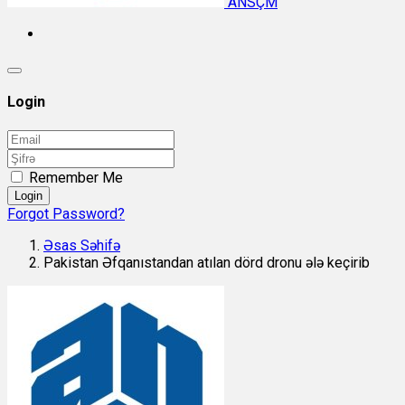
ANSÇM
Login
Remember Me
Login
Forgot Password?
Əsas Səhifə
Pakistan Əfqanıstandan atılan dörd dronu ələ keçirib