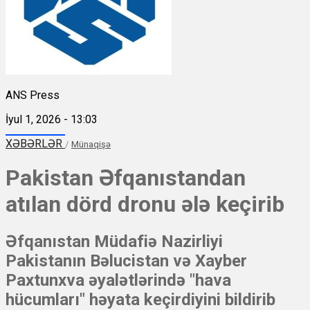
ANS Press
İyul 1, 2026 - 13:03
XƏBƏRLƏR
/
Münaqişə
Pakistan Əfqanıstandan
atılan dörd dronu ələ keçirib
Əfqanıstan Müdafiə Nazirliyi
Pakistanın Bəlucistan və Xayber
Paxtunxva əyalətlərində "hava
hücumları" həyata keçirdiyini bildirib