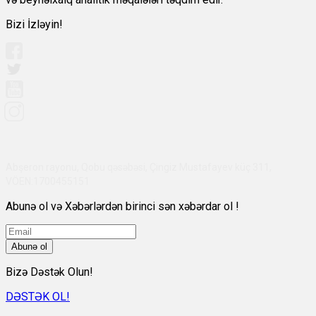
Bizi İzləyin!
Abşeron rayonu, Qobu qəsəbəsi, Çingiz Mustafayev küç 311,
VÖEN:1700455151
Abunə ol və Xəbərlərdən birinci sən xəbərdar ol !
Abunə ol
Bizə Dəstək Olun!
DƏSTƏK OL!