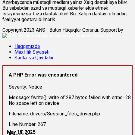
Azərbaycanda müstəqil medianı yalnız Xalq dəstəkləyə bilər.
Bu səbəbdən azad və müstəqil xəbərlər əldə etmək
istəyirsinizsə, bizə dəstək olun! Biz Xalqın dəstəyi olmadan,
fəaliyyət göstərə bilmərik.
Copyright 2023 ANS - Bütün Hüquqlar Qorunur. Support by
Scorpion
Haqqımızda
Məxfilik Siyasəti
Şərtlər və Qaydalar
A PHP Error was encountered
Severity: Notice
Message: fwrite(): write of 287 bytes failed with errno=28
No space left on device
Filename: drivers/Session_files_driver.php
Line Number: 267
May 15, 2025
May 16, 2025
May 16, 2025
May 17, 2025
May 17, 2025
May 17, 2025
Backtrace: