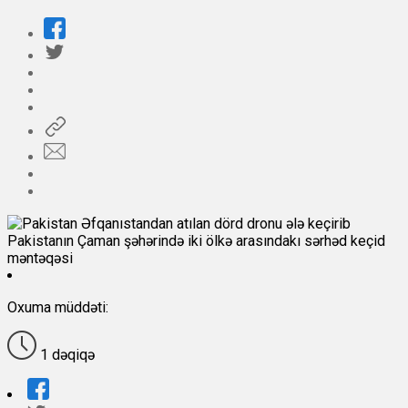
Pakistanın Çaman şəhərində iki ölkə arasındakı sərhəd keçid
məntəqəsi
Oxuma müddəti:
1 dəqiqə