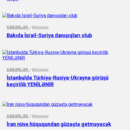
XƏBƏRLƏR
/
Münaqişə
Bakıda İsrail-Suriya danışıqları olub
XƏBƏRLƏR
/
Münaqişə
İstanbulda Türkiyə-Rusiya-Ukrayna görüşü
keçirilib YENİLƏNİR
XƏBƏRLƏR
/
Münaqişə
İran nüvə hüququndan güzəştə getməyəcək