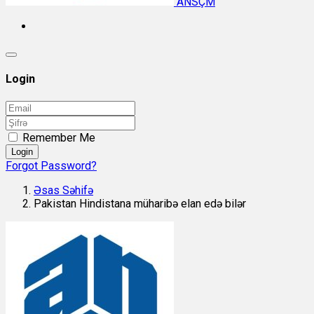
ANSÇM
Login
Remember Me
Login
Forgot Password?
Əsas Səhifə
Pakistan Hindistana müharibə elan edə bilər