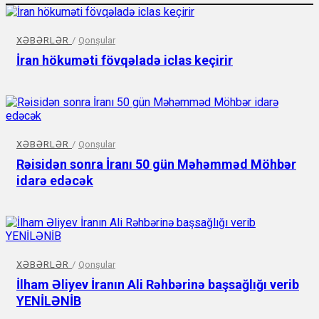
XƏBƏRLƏR
/
Qonşular
İran hökuməti fövqəladə iclas keçirir
XƏBƏRLƏR
/
Qonşular
Rəisidən sonra İranı 50 gün Məhəmməd Möhbər
idarə edəcək
XƏBƏRLƏR
/
Qonşular
İlham Əliyev İranın Ali Rəhbərinə başsağlığı verib
YENİLƏNİB