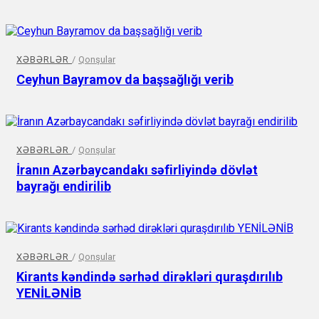
XƏBƏRLƏR
/
Qonşular
Ceyhun Bayramov da başsağlığı verib
XƏBƏRLƏR
/
Qonşular
İranın Azərbaycandakı səfirliyində dövlət
bayrağı endirilib
XƏBƏRLƏR
/
Qonşular
Kirants kəndində sərhəd dirəkləri quraşdırılıb
YENİLƏNİB