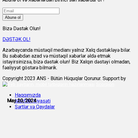
Abunə ol
Bizə Dəstək Olun!
DƏSTƏK OL!
Azərbaycanda müstəqil medianı yalnız Xalq dəstəkləyə bilər.
Bu səbəbdən azad və müstəqil xəbərlər əldə etmək
istəyirsinizsə, bizə dəstək olun! Biz Xalqın dəstəyi olmadan,
fəaliyyət göstərə bilmərik.
Copyright 2023 ANS - Bütün Hüquqlar Qorunur. Support by
Scorpion
Haqqımızda
May 20, 2024
May 20, 2024
May 20, 2024
May 20, 2024
May 20, 2024
May 20, 2024
Məxfilik Siyasəti
Şərtlər və Qaydalar