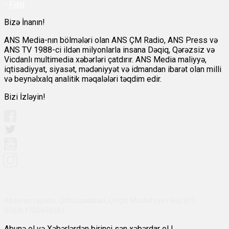
-
Film
Bizə İnanın!
ANS Media-nın bölmələri olan ANS ÇM Radio, ANS Press və
ANS TV 1988-ci ildən milyonlarla insana Dəqiq, Qərəzsiz və
Vicdanlı multimedia xəbərləri çatdırır. ANS Media maliyyə,
iqtisadiyyat, siyasət, mədəniyyət və idmandan ibarət olan milli
və beynəlxalq analitik məqalələri təqdim edir.
Bizi İzləyin!
Abşeron rayonu, Qobu qəsəbəsi, Çingiz Mustafayev küç 311,
VÖEN:1700455151
Abunə ol və Xəbərlərdən birinci sən xəbərdar ol !