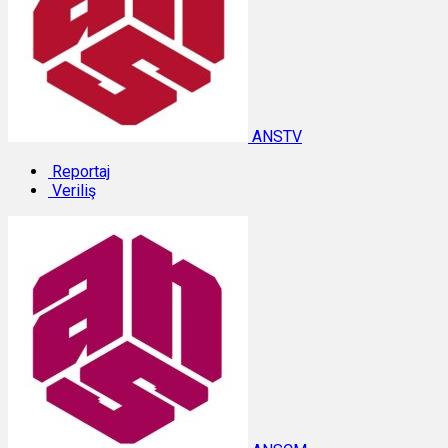
ANSTV
Reportaj
Veriliş