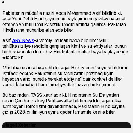
Pakistanın müdafiə naziri Xoca Məhəmməd Asif bildirib ki,
əgər Yeni Dehli Hind çayının su paylaşımı müqaviləsinə əməl
etməsə və milli təhlükəsizlik təhdid altında qalarsa, Pakistan
Hindistana müharibə elan edə bilər.
Asif
ARY News
-a verdiyi müsahibədə bildirib: "Milli
təhlükəsizliyə təhdidlə qarşılaşan kimi və su ehtiyatları bunun
bir hissəsi olan kimi, biz Hindistanla müharibəyə başlayacağıq.
Əlbəttə ki".
Müdafiə naziri əlavə edib ki, əgər Hindistanın "suyu silah kimi
istifadə edərək Pakistanın su təchizatını pozmaq üçün
həyəcan verici sürətlə hərəkət etdiyinə" dair konkret dəlillər
varsa, İslamabad hərbi əməliyyatları nəzərdən keçirəcək.
Bu baxımdan, TASS xatırladır ki, Hindistanın Su Ehtiyatları
naziri Çandra Prakaş Patil əvvəllər bildirmişdi ki, əgər ölkə
sərhədyanı terrorizmi dayandırmasa, Pakistanın Hind çayına
çıxışı 2028-ci ilin iyun ayına qədər tamamilə kəsilə bilər.
Əlaqəli Xəbərlər