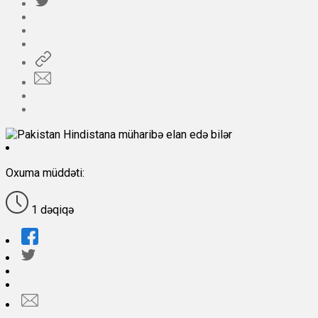
Oxuma müddəti:
1 dəqiqə