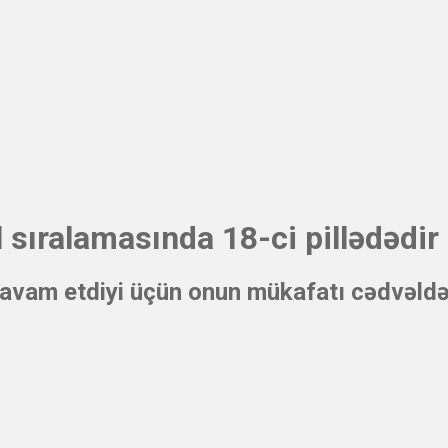
sıralamasında 18-ci pillədədir
vam etdiyi üçün onun mükafatı cədvəldə