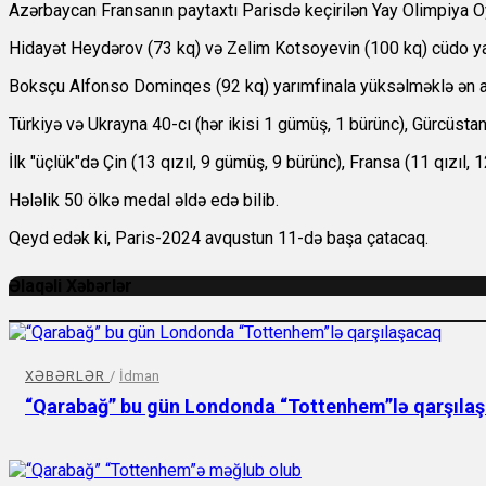
Azərbaycan Fransanın paytaxtı Parisdə keçirilən Yay Olimpiya Oy
Hidayət Heydərov (73 kq) və Zelim Kotsoyevin (100 kq) cüdo yarı
Boksçu Alfonso Dominqes (92 kq) yarımfinala yüksəlməklə ən az
Türkiyə və Ukrayna 40-cı (hər ikisi 1 gümüş, 1 bürünc), Gürcüstan 
İlk "üçlük"də Çin (13 qızıl, 9 gümüş, 9 bürünc), Fransa (11 qızıl,
Hələlik 50 ölkə medal əldə edə bilib.
Qeyd edək ki, Paris-2024 avqustun 11-də başa çatacaq.
Əlaqəli Xəbərlər
XƏBƏRLƏR
/
İdman
“Qarabağ” bu gün Londonda “Tottenhem”lə qarşıla