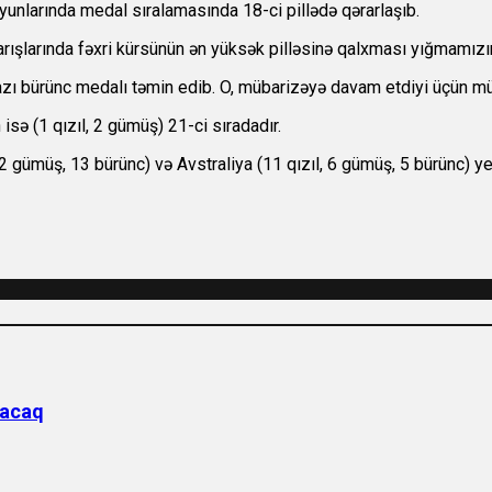
unlarında medal sıralamasında 18-ci pillədə qərarlaşıb.
şlarında fəxri kürsünün ən yüksək pilləsinə qalxması yığmamızın 
ı bürünc medalı təmin edib. O, mübarizəyə davam etdiyi üçün mü
isə (1 qızıl, 2 gümüş) 21-ci sıradadır.
 12 gümüş, 13 bürünc) və Avstraliya (11 qızıl, 6 gümüş, 5 bürünc) yer
şacaq