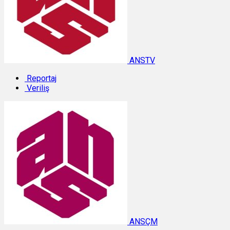
ANSTV
Reportaj
Veriliş
ANSÇM