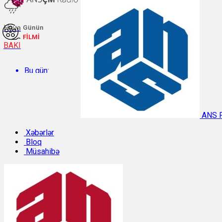
Hava
Günün
FİLMİ
BAKI
Bu gün:
Temperatur: 30.4°C. Rütubət: 47%.
ANS 
Sabah:
Xəbərlər
Bloq
Müsahibə
Temperatur: 29.9°C. Rütubət: 47%.