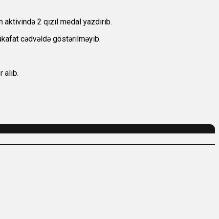
aktivində 2 qızıl medal yazdırıb.
kafat cədvəldə göstərilməyib.
 alıb.