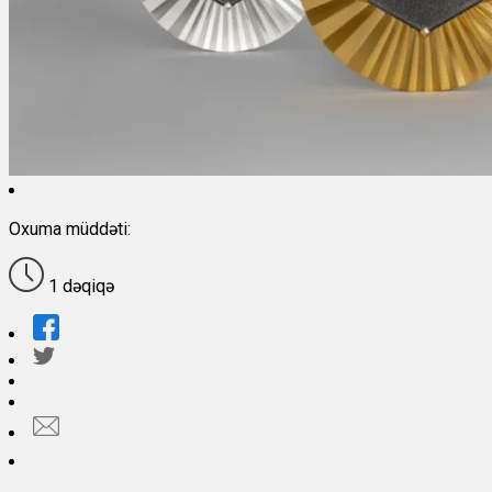
Oxuma müddəti:
1 dəqiqə