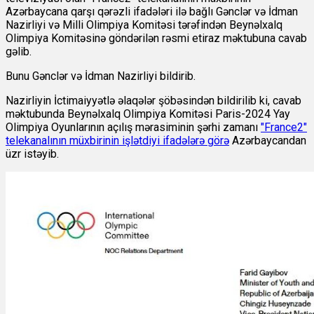
Azərbaycana qarşı qərəzli ifadələri ilə bağlı Gənclər və İdman
Nazirliyi və Milli Olimpiya Komitəsi tərəfindən Beynəlxalq
Olimpiya Komitəsinə göndərilən rəsmi etiraz məktubuna cavab
gəlib.
Bunu Gənclər və İdman Nazirliyi bildirib.
Nazirliyin İctimaiyyətlə əlaqələr şöbəsindən bildirilib ki, cavab
məktubunda Beynəlxalq Olimpiya Komitəsi Paris-2024 Yay
Olimpiya Oyunlarının açılış mərasiminin şərhi zamanı
"France2"
telekanalının müxbirinin işlətdiyi ifadələrə görə
Azərbaycandan
üzr istəyib.