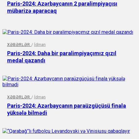
Paris-2024: Azərbaycanın 2 paralimpiyaçısı
mübarizə aparacaq
XƏBƏRLƏR
/
İdman
Paris-2024: Daha bir paralimpiyaçımız qızıl
medal qazandı
XƏBƏRLƏR
/
İdman
Paris-2024: Azərbaycanın paraüzgüçüsü finala
yüksələ bilmədi