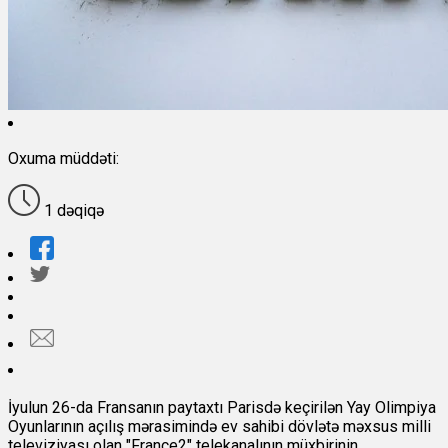
Oxuma müddəti:
1 dəqiqə
İyulun 26-da Fransanın paytaxtı Parisdə keçirilən Yay Olimpiya
Oyunlarının açılış mərasimində ev sahibi dövlətə məxsus milli
televiziyası olan "France2" telekanalının müxbirinin