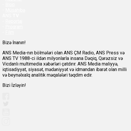
-
Bloq
-
Müsahibə
ANS
TV
-
Reportaj
-
Proqram
-
Film
Bizə İnanın!
ANS Media-nın bölmələri olan ANS ÇM Radio, ANS Press və
ANS TV 1988-ci ildən milyonlarla insana Dəqiq, Qərəzsiz və
Vicdanlı multimedia xəbərləri çatdırır. ANS Media maliyyə,
iqtisadiyyat, siyasət, mədəniyyət və idmandan ibarət olan milli
və beynəlxalq analitik məqalələri təqdim edir.
Bizi İzləyin!