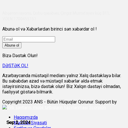
Abşeron rayonu, Qobu qəsəbəsi, Çingiz Mustafayev küç 311,
VÖEN:1700455151
Abunə ol və Xəbərlərdən birinci sən xəbərdar ol !
Abunə ol
Bizə Dəstək Olun!
DƏSTƏK OL!
Azərbaycanda müstəqil medianı yalnız Xalq dəstəkləyə bilər.
Bu səbəbdən azad və müstəqil xəbərlər əldə etmək
istəyirsinizsə, bizə dəstək olun! Biz Xalqın dəstəyi olmadan,
fəaliyyət göstərə bilmərik.
Copyright 2023 ANS - Bütün Hüquqlar Qorunur. Support by
Scorpion
Haqqımızda
Sep 1, 2024
Sep 2, 2024
Sep 2, 2024
Sep 2, 2024
Sep 2, 2024
Sep 2, 2024
Məxfilik Siyasəti