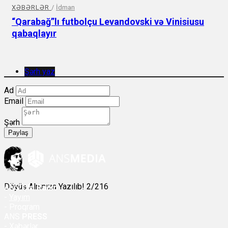
XƏBƏRLƏR
/
İdman
“Qarabağ”lı futbolçu Levandovski və Vinisiusu
qabaqlayır
Şərh yaz
Ad
Email
Şərh
Paylaş
Döyüş Alnınıza Yazılıb! 2/216
ANS
ÇM Radio
-
Yayım
- Proqram
ANS
PRESS
-
Xəbərlər