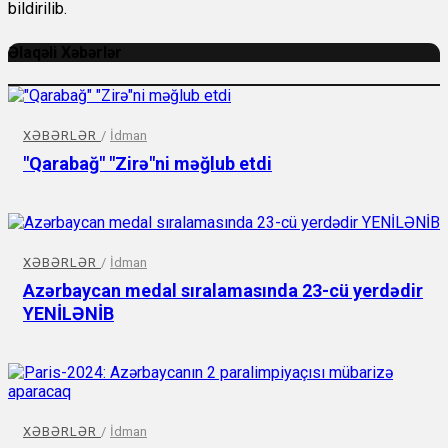
bildirilib.
Əlaqəli Xəbərlər
XƏBƏRLƏR
/
İdman
"Qarabağ" "Zirə"ni məğlub etdi
XƏBƏRLƏR
/
İdman
Azərbaycan medal sıralamasında 23-cü yerdədir
YENİLƏNİB
XƏBƏRLƏR
/
İdman