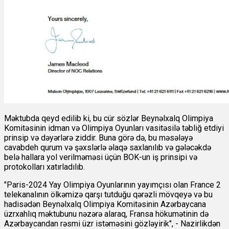
Məktubda qeyd edilib ki, bu cür sözlər Beynəlxalq Olimpiya
Komitəsinin idman və Olimpiya Oyunları vasitəsilə təbliğ etdiyi
prinsip və dəyərlərə ziddir. Buna görə də, bu məsələyə
cavabdeh qurum və şəxslərlə əlaqə saxlanılıb və gələcəkdə
belə hallara yol verilməməsi üçün BOK-un iş prinsipi və
protokolları xatırladılıb.
"Paris-2024 Yay Olimpiya Oyunlarının yayımçısı olan France 2
telekanalının ölkəmizə qarşı tutduğu qərəzli mövqeyə və bu
hadisədən Beynəlxalq Olimpiya Komitəsinin Azərbaycana
üzrxahlıq məktubunu nəzərə alaraq, Fransa hökumətinin də
Azərbaycandan rəsmi üzr istəməsini gözləyirik", - Nazirlikdən