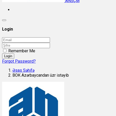
ANSÇM
Login
Remember Me
Login
Forgot Password?
Əsas Səhifə
BOK Azərbaycandan üzr istəyib