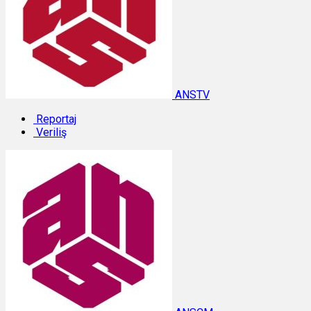
ANSTV
Reportaj
Veriliş