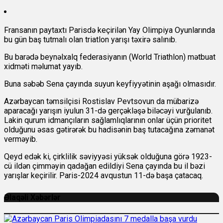
Fransanın paytaxtı Parisdə keçirilən Yay Olimpiya Oyunlarında
bu gün baş tutmalı olan triatlon yarışı təxirə salınıb.
Bu barədə beynəlxalq federasiyanın (World Triathlon) mətbuat
xidməti məlumat yayıb.
Buna səbəb Sena çayında suyun keyfiyyətinin aşağı olmasıdır.
Azərbaycan təmsilçisi Rostislav Pevtsovun da mübarizə
aparacağı yarışın iyulun 31-də gerçəkləşə biləcəyi vurğulanıb.
Lakin qurum idmançıların sağlamlıqlarının onlar üçün prioritet
olduğunu əsas gətirərək bu hadisənin baş tutacağına zəmanət
verməyib.
Qeyd edək ki, çirklilik səviyyəsi yüksək olduğuna görə 1923-
cü ildən çimməyin qadağan edildiyi Sena çayında bu il bəzi
yarışlar keçirilir. Paris-2024 avqustun 11-də başa çatacaq.
Əlaqəli Xəbərlər