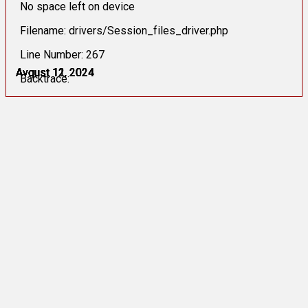
No space left on device
Filename: drivers/Session_files_driver.php
Line Number: 267
Avqust 11, 2024
Avqust 11, 2024
Avqust 11, 2024
Avqust 12, 2024
Avqust 12, 2024
Avqust 12, 2024
Backtrace: