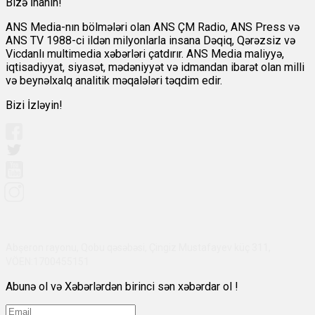
Bizə İnanın!
ANS Media-nın bölmələri olan ANS ÇM Radio, ANS Press və
ANS TV 1988-ci ildən milyonlarla insana Dəqiq, Qərəzsiz və
Vicdanlı multimedia xəbərləri çatdırır. ANS Media maliyyə,
iqtisadiyyat, siyasət, mədəniyyət və idmandan ibarət olan milli
və beynəlxalq analitik məqalələri təqdim edir.
Bizi İzləyin!
Abşeron rayonu, Qobu qəsəbəsi, Çingiz Mustafayev küç 311,
VÖEN:1700455151
Abunə ol və Xəbərlərdən birinci sən xəbərdar ol !