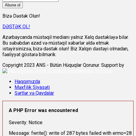
Abunə ol
Bizə Dəstək Olun!
DƏSTƏK OL!
Azərbaycanda müstəqil medianı yalnız Xalq dəstəkləyə bilər.
Bu səbəbdən azad və müstəqil xəbərlər əldə etmək
istəyirsinizsə, bizə dəstək olun! Biz Xalqın dəstəyi olmadan,
fəaliyyət göstərə bilmərik.
Copyright 2023 ANS - Bütün Hüquqlar Qorunur. Support by
Scorpion
Haqqımızda
Məxfilik Siyasəti
Şərtlər və Qaydalar
A PHP Error was encountered
Severity: Notice
Message: fwrite(): write of 287 bytes failed with errno=28