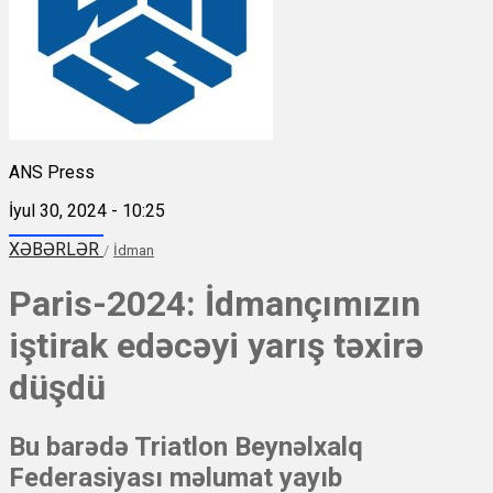
ANS Press
İyul 30, 2024 - 10:25
XƏBƏRLƏR
/
İdman
Paris-2024: İdmançımızın
iştirak edəcəyi yarış təxirə
düşdü
Bu barədə Triatlon Beynəlxalq
Federasiyası məlumat yayıb