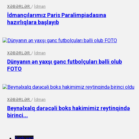
XƏBƏRLƏR
/
İdman
İdmançılarımız Paris Paralimpiadasına
hazırlıqlara başlayıb
XƏBƏRLƏR
/
İdman
Dünyanın ən yaxşı gənc futbolçuları bəlli olub
FOTO
XƏBƏRLƏR
/
İdman
Beynəlxalq dərəcəli boks hakimimiz reytinqində
birinci...
Şərh yaz