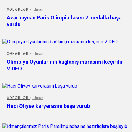
XƏBƏRLƏR
/
İdman
Azərbaycan Paris Olimpiadasını 7 medalla başa
vurdu
XƏBƏRLƏR
/
İdman
Olimpiya Oyunlarının bağlanış mərasimi keçirilir
VİDEO
XƏBƏRLƏR
/
İdman
Hacı Əliyev karyerasını başa vurub