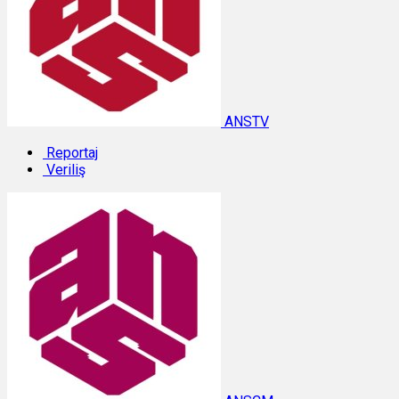
ANSTV
Reportaj
Veriliş