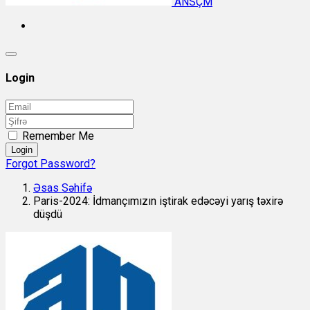
ANSÇM
Login
Remember Me
Login
Forgot Password?
Əsas Səhifə
Paris-2024: İdmançımızın iştirak edəcəyi yarış təxirə
düşdü