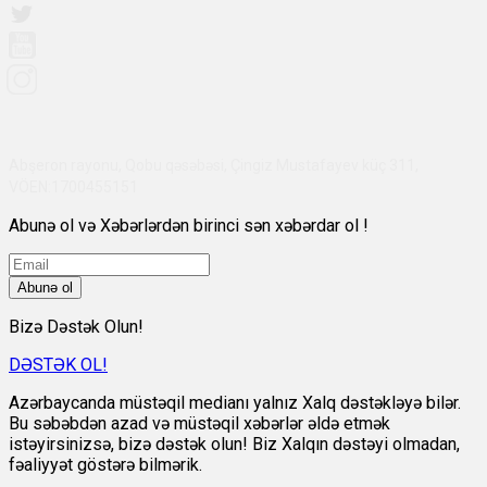
Abşeron rayonu, Qobu qəsəbəsi, Çingiz Mustafayev küç 311,
VÖEN:1700455151
Abunə ol və Xəbərlərdən birinci sən xəbərdar ol !
Abunə ol
Bizə Dəstək Olun!
DƏSTƏK OL!
Azərbaycanda müstəqil medianı yalnız Xalq dəstəkləyə bilər.
Bu səbəbdən azad və müstəqil xəbərlər əldə etmək
istəyirsinizsə, bizə dəstək olun! Biz Xalqın dəstəyi olmadan,
fəaliyyət göstərə bilmərik.