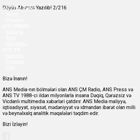
Döyüş Alnınıza Yazılıb! 2/216
ANS
ÇM Radio
-
Yayım
- Proqram
ANS
PRESS
-
Xəbərlər
-
Bloq
-
Müsahibə
ANS
TV
-
Reportaj
-
Proqram
-
Film
Bizə İnanın!
ANS Media-nın bölmələri olan ANS ÇM Radio, ANS Press və
ANS TV 1988-ci ildən milyonlarla insana Dəqiq, Qərəzsiz və
Vicdanlı multimedia xəbərləri çatdırır. ANS Media maliyyə,
iqtisadiyyat, siyasət, mədəniyyət və idmandan ibarət olan milli
və beynəlxalq analitik məqalələri təqdim edir.
Bizi İzləyin!