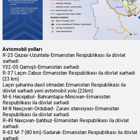
Avtomobil yolları
R-23 Qazax-Uzuntala-Ermənistan Respublikası ilə dövlət
sərhədi
Y32-05 Qamışlı-Ermənistan sərhədi
R-37 Laçın-Zabux-Ermənistan Respublikası ilə dövlət sərhədi
(23 km)
Laçın şəhərinə daxil olmadan Ermənistan Respublikası ilə
dövlət sərhədi yeni avtomobil yolu (22km)
M-6 Hacıqabul- Bəhrəmtəpə-Mincivan-Ermənistan
Respublikası ilə dövlət sərhədi
M-8 Naxçıvan-Ordubad- Zərəni stansiyası-Ermənistan
Respublikası ilə dövlət sərhədi
R-49 Naxçıvan-Şahbuz-Ermənistan Respublikası ilə dövlət
sərhədi
R-63 M-7 (80 km)-Sədərək-Ermənistan Respublikası ilə dövlət
sərhədi