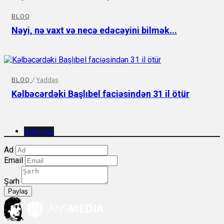
BLOQ
Nəyi, nə vaxt və necə edəcəyini bilmək...
BLOQ
/
Yaddaş
Kəlbəcərdəki Başlıbel faciəsindən 31 il ötür
Şərh yaz
Ad
Email
Şərh
Paylaş