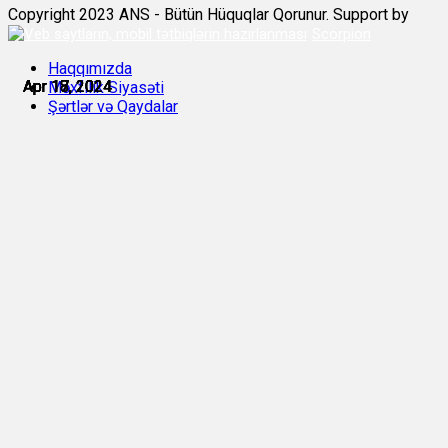
Copyright 2023 ANS - Bütün Hüquqlar Qorunur. Support by
Scorpion
Haqqımızda
Apr 17, 2024
Apr 17, 2024
Apr 17, 2024
Apr 18, 2024
Apr 18, 2024
Apr 18, 2024
Məxfilik Siyasəti
Şərtlər və Qaydalar