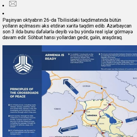
Paşinyan oktyabrın 26-da Tbilisidəki təqdimatında bütün
yolların açılmasını əks etdirən xəritə təqdim edib. Azərbaycan
son 3 ildə bunu dəfələrlə deyib və bu yöndə real işlər görməyə
davam edir. Söhbət hansı yollardan gedir, gəlin, araşdıraq.