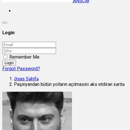
ANSÇM
Login
Remember Me
Login
Forgot Password?
Əsas Səhifə
Paşinyandan bütün yolların açılmasını əks etdirən xəritə