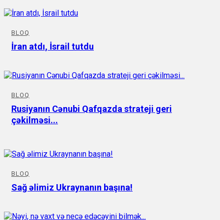
BLOQ
İran atdı, İsrail tutdu
BLOQ
Rusiyanın Cənubi Qafqazda strateji geri
çəkilməsi...
BLOQ
Sağ əlimiz Ukraynanın başına!