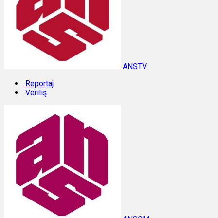
ANSTV
Reportaj
Veriliş