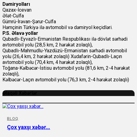
Dəmiryolları
Qazax-İcevan
Ələt-Culfa
Gümrü-İrəvan-Şərur-Culfa
Həmçinin Türkiyə ilə avtomobil və dəmiryol keçidləri.
P.S. Əlavə yollar
Qubadlı-Eyvazlı-Ermənistan Respublikası ilə dövlət sərhədi
avtomobil yolu (28,5 km, 2 hərəkət zolaqlı),
Qubadlı-Mahmudlu-Yazdüzü-Ermənistan sərhədi avtomobil
yolu (26,4 km, 2 hərəkət zolaqlı) Xudafərin-Qubadlı-Laçın
avtomobil yolu (70,4 km, 4 hərəkət zolaqlı),
Toğana-Kəlbəcər-İstisu avtomobil yolu (81,6 km, 2-4 hərəkət
zolaqlı),
Kəlbəcər-Laçın avtomobil yolu (76,3 km, 2-4 hərəkət zolaqlı)
Əlaqəli Xəbərlər
BLOQ
Çox yaxşı xəbər…