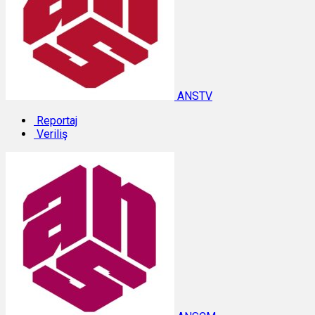
ANSTV
Reportaj
Veriliş