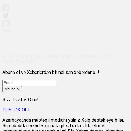
Abşeron rayonu, Qobu qəsəbəsi, Çingiz Mustafayev küç 311,
VÖEN:1700455151
Abunə ol və Xəbərlərdən birinci sən xəbərdar ol !
Abunə ol
Bizə Dəstək Olun!
DƏSTƏK OL!
Azərbaycanda müstəqil medianı yalnız Xalq dəstəkləyə bilər.
Bu səbəbdən azad və müstəqil xəbərlər əldə etmək