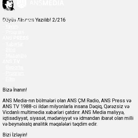
Döyüş Alnınıza Yazılıb! 2/216
ANS
ÇM Radio
-
Yayım
- Proqram
ANS
PRESS
-
Xəbərlər
-
Bloq
-
Müsahibə
ANS
TV
-
Reportaj
-
Proqram
-
Film
Bizə İnanın!
ANS Media-nın bölmələri olan ANS ÇM Radio, ANS Press və
ANS TV 1988-ci ildən milyonlarla insana Dəqiq, Qərəzsiz və
Vicdanlı multimedia xəbərləri çatdırır. ANS Media maliyyə,
iqtisadiyyat, siyasət, mədəniyyət və idmandan ibarət olan milli
və beynəlxalq analitik məqalələri təqdim edir.
Bizi İzləyin!