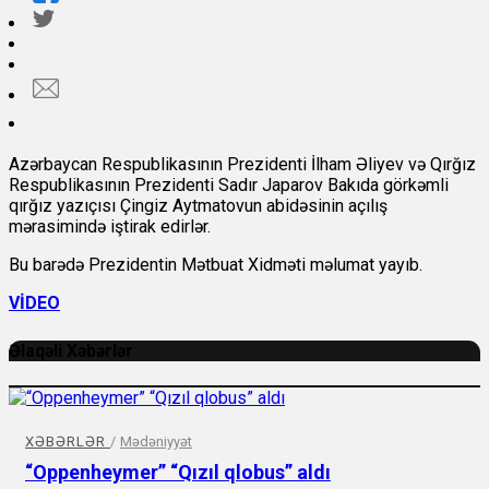
Azərbaycan Respublikasının Prezidenti İlham Əliyev və Qırğız
Respublikasının Prezidenti Sadır Japarov Bakıda görkəmli
qırğız yazıçısı Çingiz Aytmatovun abidəsinin açılış
mərasimində iştirak edirlər.
Bu barədə Prezidentin Mətbuat Xidməti məlumat yayıb.
VİDEO
Əlaqəli Xəbərlər
XƏBƏRLƏR
/
Mədəniyyət
“Oppenheymer” “Qızıl qlobus” aldı