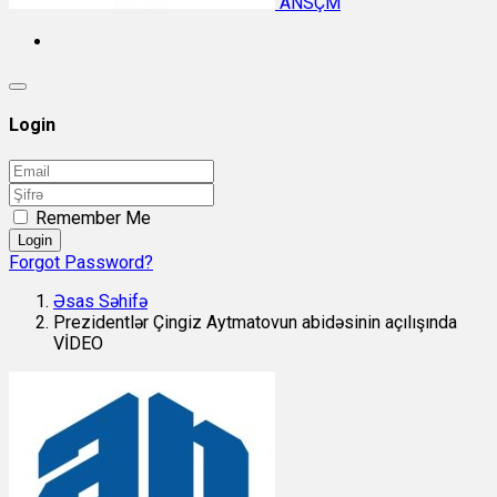
ANSÇM
Login
Remember Me
Login
Forgot Password?
Əsas Səhifə
Prezidentlər Çingiz Aytmatovun abidəsinin açılışında
VİDEO