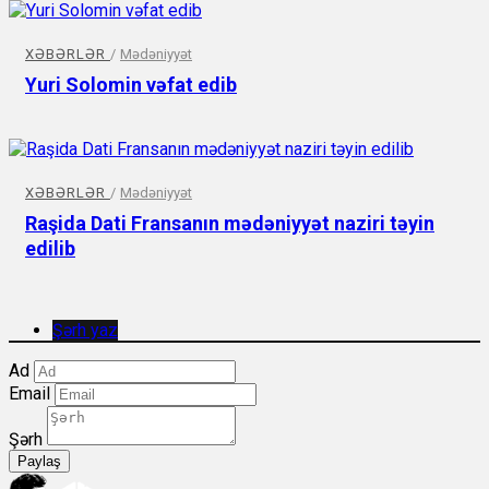
XƏBƏRLƏR
/
Mədəniyyət
Yuri Solomin vəfat edib
XƏBƏRLƏR
/
Mədəniyyət
Raşida Dati Fransanın mədəniyyət naziri təyin
edilib
Şərh yaz
Ad
Email
Şərh
Paylaş