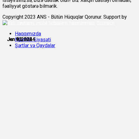
istəyirsinizsə, bizə dəstək olun! Biz Xalqın dəstəyi olmadan,
fəaliyyət göstərə bilmərik.
Copyright 2023 ANS - Bütün Hüquqlar Qorunur. Support by
Scorpion
Haqqımızda
Jan 8, 2024
Jan 8, 2024
Jan 9, 2024
Jan 10, 2024
Jan 11, 2024
Jan 11, 2024
Məxfilik Siyasəti
Şərtlər və Qaydalar