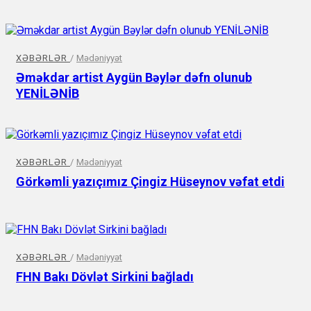
XƏBƏRLƏR
/
Mədəniyyət
Əməkdar artist Aygün Bəylər dəfn olunub
YENİLƏNİB
XƏBƏRLƏR
/
Mədəniyyət
Görkəmli yazıçımız Çingiz Hüseynov vəfat etdi
XƏBƏRLƏR
/
Mədəniyyət
FHN Bakı Dövlət Sirkini bağladı