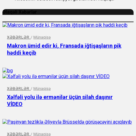
Əlaqəli Xəbərlər
XƏBƏRLƏR
/
Münaqişə
Makron ümid edir ki, Fransada iğtişaşların pik
həddi keçib
XƏBƏRLƏR
/
Münaqişə
Xəlfəli yolu ilə ermənilər üçün silah daşınır
VİDEO
XƏBƏRLƏR
/
Münaqişə