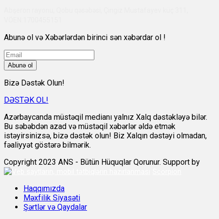
Abşeron rayonu, Qobu qəsəbəsi, Çingiz Mustafayev küç 311,
VÖEN:1700455151
Abunə ol və Xəbərlərdən birinci sən xəbərdar ol !
Abunə ol
Bizə Dəstək Olun!
DƏSTƏK OL!
Azərbaycanda müstəqil medianı yalnız Xalq dəstəkləyə bilər.
Bu səbəbdən azad və müstəqil xəbərlər əldə etmək
istəyirsinizsə, bizə dəstək olun! Biz Xalqın dəstəyi olmadan,
fəaliyyət göstərə bilmərik.
Copyright 2023 ANS - Bütün Hüquqlar Qorunur. Support by
Scorpion
Haqqımızda
Məxfilik Siyasəti
Şərtlər və Qaydalar