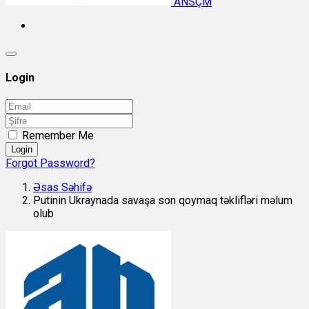
ANSÇM
Login
Remember Me
Login
Forgot Password?
Əsas Səhifə
Putinin Ukraynada savaşa son qoymaq təklifləri məlum
olub