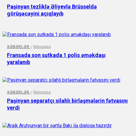
Paşinyan tezliklə Əliyevlə Brüsseldə
görüşəcəyini açıqlayıb
XƏBƏRLƏR
/
Münaqişə
Fransada son sutkada 1 polis əməkdaşı
yaralanıb
XƏBƏRLƏR
/
Münaqişə
Paşinyan separatçı silahlı birləşmələrin fətvasını
verdi