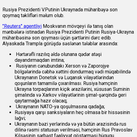
Rusiya Prezidenti V.Putinin Ukraynada müharibəyə son
qoymaq təklifləri məlum olub.
"Reuters" agentliyi
Moskvanın mövqeyi ilə tanış olan
mənbələrə istinadən Rusiya Prezidenti Putinin Rusiya-Ukrayna
müharibəsinə son qoyması üçün şərtlərini dərc edib.
Alyaskada Trampla görüşdə səslənən tələblər arasında:
Hərtərəfli razılıq əldə olunana qədər atəşi
dayandırmaqdan imtina;
Rusiyanın cənubundakı Xerson və Zaporojye
bölgələrində cəbhə xəttini dondurmaq vədi müqabilində
Ukraynanın Donetsk və Luqansk vilayətlərindən
qoşunların tamamilə çıxarılması. Rusiya həmçinin
Ukrayna torpaqlarının kiçik ərazilərini, xüsusən Suminin
şimalında və Xarkov vilayətlərinin şimal-şərqində geri
qaytarmağa hazır olacaq;
Ukraynanın NATO-ya qoşulmasına qadağa;
Rusiyaya qarşı sanksiyaların heç olmasa bir hissəsinin
ləğvi;
Ukraynanın bəzi yerlərində və ya bütün ərazisində rus
dilinə rəsmi statusun verilməsi, həmçinin Rus Pravoslav
Kilsəsinin sərbəst fəaliyyət göstərməsi hüququ.