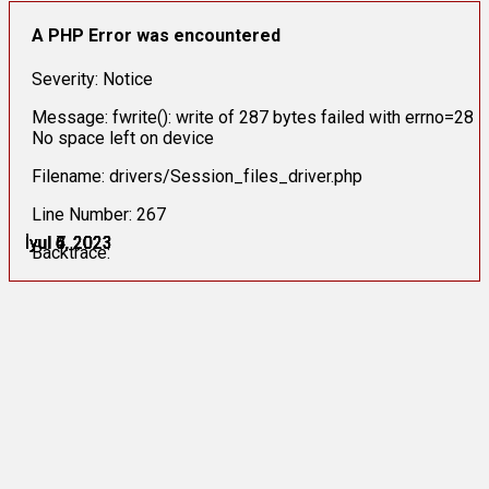
A PHP Error was encountered
Severity: Notice
Message: fwrite(): write of 287 bytes failed with errno=28
No space left on device
Filename: drivers/Session_files_driver.php
Line Number: 267
İyul 4, 2023
İyul 5, 2023
İyul 6, 2023
İyul 6, 2023
İyul 6, 2023
İyul 7, 2023
Backtrace: