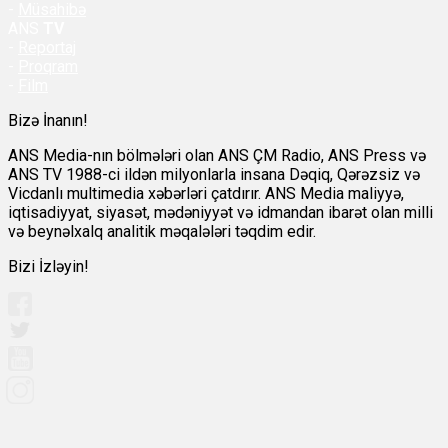
-
Müsahibə
ANS
TV
-
Reportaj
-
Proqram
-
Film
Bizə İnanın!
ANS Media-nın bölmələri olan ANS ÇM Radio, ANS Press və
ANS TV 1988-ci ildən milyonlarla insana Dəqiq, Qərəzsiz və
Vicdanlı multimedia xəbərləri çatdırır. ANS Media maliyyə,
iqtisadiyyat, siyasət, mədəniyyət və idmandan ibarət olan milli
və beynəlxalq analitik məqalələri təqdim edir.
Bizi İzləyin!