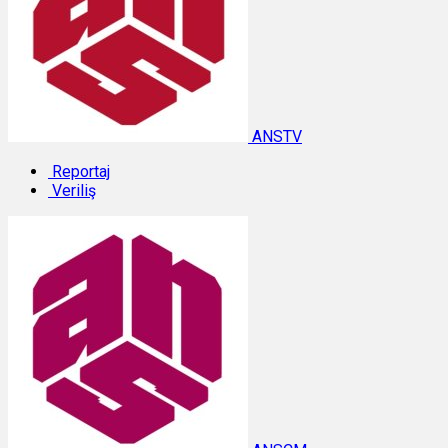
ANSTV
Reportaj
Veriliş